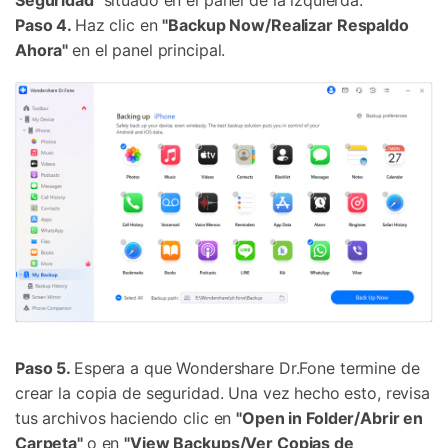
Seguridad"
situado en el panel de la izquierda.
Paso 4.
Haz clic en
"Backup Now/Realizar Respaldo
Controla tu teléfono con Dr.Fone
Ahora"
en el panel principal.
+50M usuarios y +17 años de confianza
Desbloquea, repara y protege tu teléfono
Recupera y transfiere datos fácilmente
Tecnología IA: sin conocimientos técnicos
Prueba Online
Abrir App
Paso 5.
Espera a que Wondershare Dr.Fone termine de
crear la copia de seguridad. Una vez hecho esto, revisa
tus archivos haciendo clic en
"Open in Folder/Abrir en
Carpeta"
o en
"View Backups/Ver Copias de