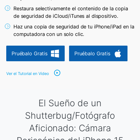
Herramientas Online
Guías
Restaura selectivamente el contenido de la copia
Transferencia de Datos
Desbloqueo FRP en Android 16
de seguridad de iCloud/iTunes al dispositivo.
Más
Soporte
Gestor de Datos
Haz una copia de seguridad de tu iPhone/iPad en la
computadora con un solo clic.
Iniciar sesión
Reparación de Móviles
Protección del Móvil
Pruébalo Gratis
Pruébalo Gratis
Encuentra Más Soluciones
Ver el Tutorial en Video
El Sueño de un
Shutterbug/Fotógrafo
Aficionado: Cámara