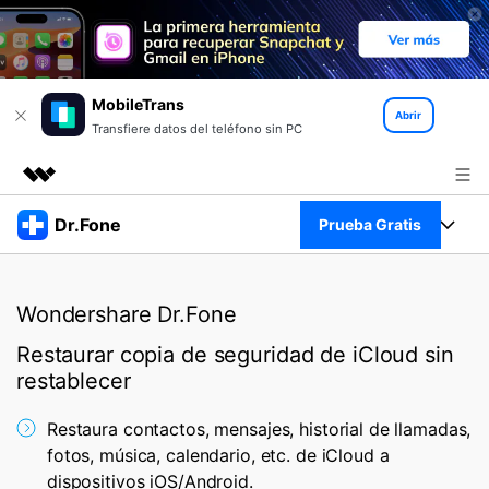
MobileTrans
Abrir
Transfiere datos del teléfono sin PC
Productos destacados
Dr.Fone
Prueba Gratis
Creatividad digital con AIGC
Empresas
Kit Completo
Utilidades
Wondershare Dr.Fone
Resumen
Quiénes somos
Ver Kit Completo >
Productos
Restaurar copia de seguridad de iCloud sin
Soluciones
restablecer
Sala de prensa
Para PC
Recursos
Restaura contactos, mensajes, historial de llamadas,
Tienda
Para Celular
fotos, música, calendario, etc. de iCloud a
Descubre lo mejor de Dr.Fone
Blog
dispositivos iOS/Android.