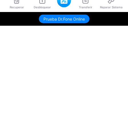
Recuperar
Desbloquear
Transferir
Reparar Sistema
Prueba Dr.Fone Online
Productos
Wondershare
Explorar IA