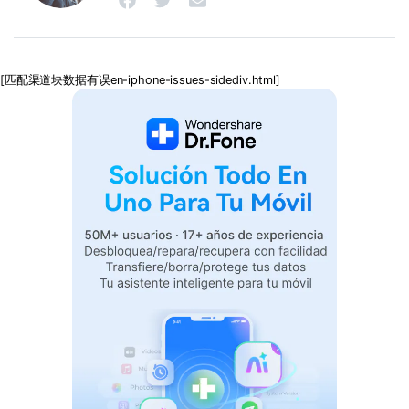
[匹配渠道块数据有误en-iphone-issues​-sidediv.html]