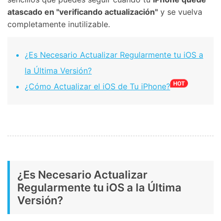
atascado en "verificando actualización"
y se vuelva
completamente inutilizable.
󠀰¿Es Necesario Actualizar Regularmente tu iOS a
la Última Versión?󠀲󠀡󠀡󠀣󠀠󠀨󠀦󠀡󠀠󠀳
󠀰¿Cómo Actualizar el iOS de Tu iPhone?󠀲󠀡󠀡󠀣󠀠󠀨󠀦󠀡󠀡󠀳
󠀰¿Es Necesario Actualizar
Regularmente tu iOS a la Última
Versión?󠀲󠀡󠀡󠀣󠀠󠀨󠀦󠀡󠀠󠀳