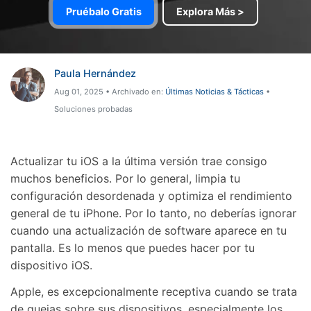
Gestor de Datos
Pruébalo Gratis
Explora Más >
Iniciar sesión
Reparación de Móviles
Protección del Móvil
Paula Hernández
Aug 01, 2025 • Archivado en:
Últimas Noticias & Tácticas
•
Encuentra Más Soluciones
Soluciones probadas
Actualizar tu iOS a la última versión trae consigo
muchos beneficios. Por lo general, limpia tu
configuración desordenada y optimiza el rendimiento
general de tu iPhone. Por lo tanto, no deberías ignorar
cuando una actualización de software aparece en tu
pantalla. Es lo menos que puedes hacer por tu
dispositivo iOS.
Apple, es excepcionalmente receptiva cuando se trata
de quejas sobre sus dispositivos, especialmente los