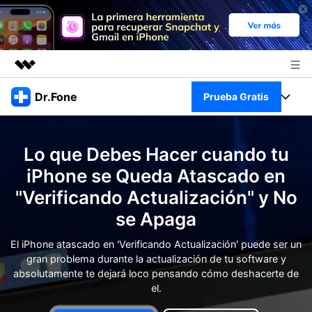
Productos destacados
Dr.Fone
Prueba Gratis
Creatividad digital con AIGC
Empresas
Kit Completo
Utilidades
Lo que Debes Hacer cuando tu
Resumen
Quiénes somos
Ver Kit Completo >
iPhone se Queda Atascado en
Productos
Soluciones
"Verificando Actualización" y No
Sala de prensa
Para PC
Recursos
se Apaga
Tienda
Para Celular
El iPhone atascado en 'Verificando Actualización' puede ser un
Descubre lo mejor de Dr.Fone
Blog
gran problema durante la actualización de tu software y
Herramientas Online
absolutamente te dejará loco pensando cómo deshacerte de
Guías
Transferencia de Datos
el.
Desbloqueo FRP en Android 16
Más
Soporte