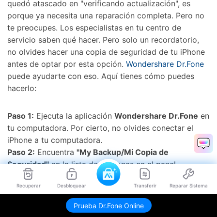
quedó atascado en "verificando actualización", es
porque ya necesita una reparación completa. Pero no
te preocupes. Los especialistas en tu centro de
servicio saben qué hacer. Pero solo un recordatorio,
no olvides hacer una copia de seguridad de tu iPhone
antes de optar por esta opción.
Wondershare Dr.Fone
puede ayudarte con eso. Aquí tienes cómo puedes
hacerlo:
Paso 1:
Ejecuta la aplicación
Wondershare Dr.Fone
en
tu computadora. Por cierto, no olvides conectar el
iPhone a tu computadora.
Paso 2:
Encuentra
"My Backup/Mi Copia de
Seguridad"
en la lista de opciones en el panel
izquierdo. Tócalo. Desde el panel principal, haz clic en
Recuperar
Desbloquear
Transferir
Reparar Sistema
"Realizar Respaldo Ahora".
Envíame link de descarga
Prueba Dr.Fone Online