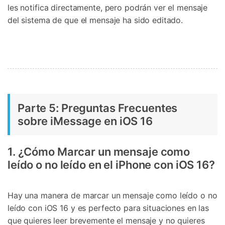
les notifica directamente, pero podrán ver el mensaje
del sistema de que el mensaje ha sido editado.
Parte 5: Preguntas Frecuentes
Controla tu teléfono con Dr.Fone
sobre iMessage en iOS 16
+50M usuarios y +17 años de confianza
Desbloquea, repara y protege tu teléfono
Recupera y transfiere datos fácilmente
1. ¿Cómo Marcar un mensaje como
Tecnología IA: sin conocimientos técnicos
leído o no leído en el iPhone con iOS 16?
Prueba Online
Abrir App
Hay una manera de marcar un mensaje como leído o no
leído con iOS 16 y es perfecto para situaciones en las
que quieres leer brevemente el mensaje y no quieres