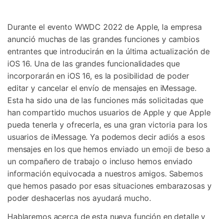
Gestor de Datos
Iniciar sesión
Reparación de Móviles
Durante el evento WWDC 2022 de Apple, la empresa
anunció muchas de las grandes funciones y cambios
Protección del Móvil
entrantes que introducirán en la última actualización de
iOS 16. Una de las grandes funcionalidades que
Encuentra Más Soluciones
incorporarán en iOS 16, es la posibilidad de poder
editar y cancelar el envío de mensajes en iMessage.
Esta ha sido una de las funciones más solicitadas que
han compartido muchos usuarios de Apple y que Apple
pueda tenerla y ofrecerla, es una gran victoria para los
usuarios de iMessage. Ya podemos decir adiós a esos
mensajes en los que hemos enviado un emoji de beso a
un compañero de trabajo o incluso hemos enviado
información equivocada a nuestros amigos. Sabemos
que hemos pasado por esas situaciones embarazosas y
poder deshacerlas nos ayudará mucho.
Hablaremos acerca de esta nueva función en detalle y