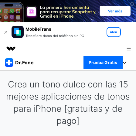
MobileTrans
Abrir
Transfiere datos del teléfono sin PC
Productos destacados
Dr.Fone
Prueba Gratis
Creatividad digital con AIGC
Empresas
Kit Completo
Crea un tono dulce con las 15
Utilidades
Resumen
Quiénes somos
Ver Kit Completo >
mejores aplicaciones de tonos
Productos
Soluciones
para iPhone [gratuitas y de
Sala de prensa
Para PC
Recursos
pago]
Tienda
Para Celular
Descubre lo mejor de Dr.Fone
Blog