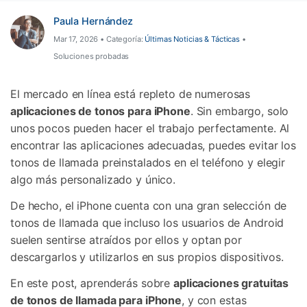
Herramientas Online
Guías
Transferencia de Datos
Paula Hernández
Desbloqueo FRP en Android 16
Más
Mar 17, 2026 • Categoría:
Últimas Noticias & Tácticas
•
Soporte
Gestor de Datos
Soluciones probadas
Iniciar sesión
Reparación de Móviles
El mercado en línea está repleto de numerosas
Protección del Móvil
aplicaciones de tonos para iPhone
. Sin embargo, solo
unos pocos pueden hacer el trabajo perfectamente. Al
encontrar las aplicaciones adecuadas, puedes evitar los
Encuentra Más Soluciones
tonos de llamada preinstalados en el teléfono y elegir
algo más personalizado y único.
De hecho, el iPhone cuenta con una gran selección de
tonos de llamada que incluso los usuarios de Android
suelen sentirse atraídos por ellos y optan por
descargarlos y utilizarlos en sus propios dispositivos.
En este post, aprenderás sobre
aplicaciones gratuitas
de tonos de llamada para iPhone
, y con estas