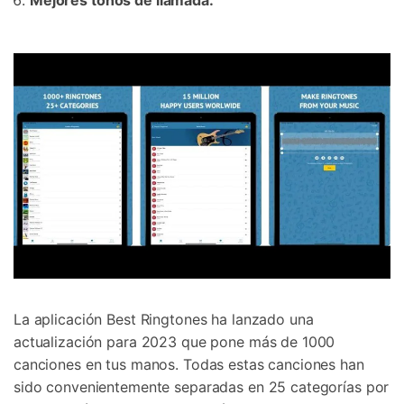
Mejores tonos de llamada.
Controla tu teléfono con Dr.Fone
+50M usuarios y +17 años de confianza
Desbloquea, repara y protege tu teléfono
Recupera y transfiere datos fácilmente
Tecnología IA: sin conocimientos técnicos
Prueba Online
Abrir App
La aplicación Best Ringtones ha lanzado una
actualización para 2023 que pone más de 1000
canciones en tus manos. Todas estas canciones han
sido convenientemente separadas en 25 categorías por