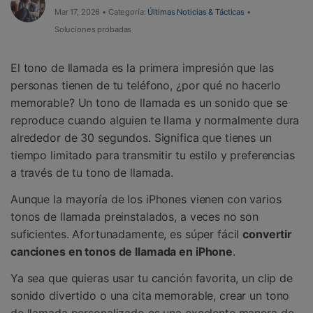
Herramientas Online
Mar 17, 2026 • Categoría:
Últimas Noticias & Tácticas
•
Guías
Transferencia de Datos
Desbloqueo FRP en Android 16
Soluciones probadas
Más
Soporte
Gestor de Datos
El tono de llamada es la primera impresión que las
Iniciar sesión
Reparación de Móviles
personas tienen de tu teléfono, ¿por qué no hacerlo
memorable? Un tono de llamada es un sonido que se
Protección del Móvil
reproduce cuando alguien te llama y normalmente dura
alrededor de 30 segundos. Significa que tienes un
tiempo limitado para transmitir tu estilo y preferencias
Encuentra Más Soluciones
a través de tu tono de llamada.
Aunque la mayoría de los iPhones vienen con varios
tonos de llamada preinstalados, a veces no son
suficientes. Afortunadamente, es súper fácil
convertir
canciones en tonos de llamada en iPhone
.
Ya sea que quieras usar tu canción favorita, un clip de
sonido divertido o una cita memorable, crear un tono
de llamada personalizado es una excelente manera de