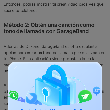
Entonces, podrás mostrar tu creatividad cada vez que
suene tu teléfono.
Método 2: Obtén una canción como
tono de llamada con GarageBand
Además de Dr.Fone, GarageBand es otra excelente
opción para crear un tono de llamada personalizado en
tu iPhone. Esta aplicación viene preinstalada en la
mayoría de los dispositivos iOS, lo que la convierte en
una opción conveniente para los usuarios.
Aunque el proceso de crear un tono de llamada con
GarageBand puede implicar algunos pasos adicionales
en comparación con otros métodos, puedes estar
seguro de que hemos proporcionado una guía fácil
para ayudarte en el proceso.