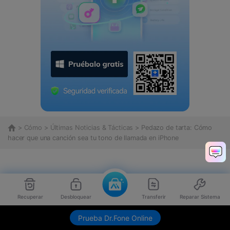
>
Cómo
>
Últimas Noticias & Tácticas
> Pedazo de tarta: Cómo
hacer que una canción sea tu tono de llamada en iPhone
Recuperar
Desbloquear
Transferir
Reparar Sistema
Prueba Dr.Fone Online