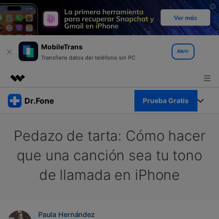
MobileTrans
Abrir
Transfiere datos del teléfono sin PC
Productos destacados
Dr.Fone
Prueba Gratis
Creatividad digital con AIGC
Empresas
Kit Completo
Pedazo de tarta: Cómo hacer
Utilidades
Resumen
Quiénes somos
Ver Kit Completo >
que una canción sea tu tono
Productos
Soluciones
de llamada en iPhone
Sala de prensa
Para PC
Recursos
Tienda
Para Celular
Descubre lo mejor de Dr.Fone
Blog
Paula Hernández