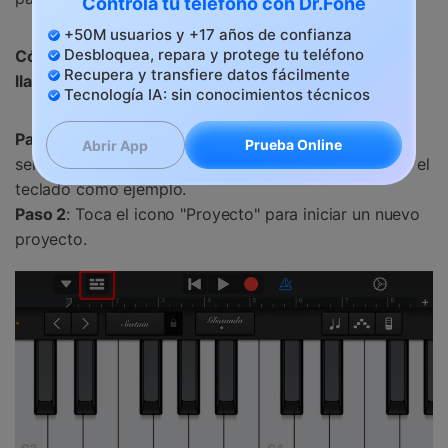
Controla tu teléfono con Dr.Fone
+50M usuarios y +17 años de confianza
Desbloquea, repara y protege tu teléfono
Cómo obtener una canción como tu tono de
Recupera y transfiere datos fácilmente
llamada
utilizando GarageBand:
Tecnología IA: sin conocimientos técnicos
Paso 1
: Abre la aplicación GarageBand en tu iPhone y
Prueba Online
Abrir App
selecciona un instrumento. En este tutorial, usaremos el
teclado como ejemplo.
Paso 2
: Toca el icono "Proyecto" para iniciar un nuevo
proyecto.