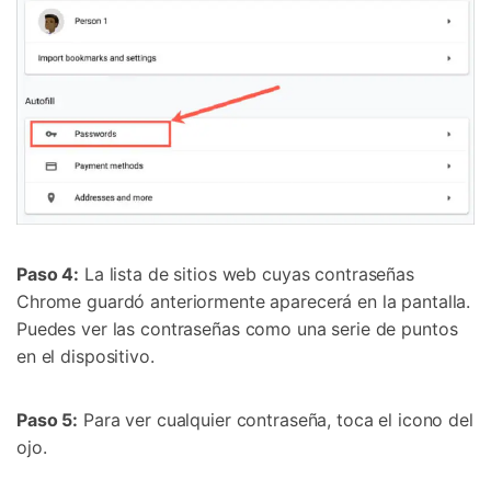
Controla tu teléfono con Dr.Fone
+50M usuarios y +17 años de confianza
Desbloquea, repara y protege tu teléfono
Recupera y transfiere datos fácilmente
Tecnología IA: sin conocimientos técnicos
Prueba Online
Abrir App
Paso 4:
La lista de sitios web cuyas contraseñas
Chrome guardó anteriormente aparecerá en la pantalla.
Puedes ver las contraseñas como una serie de puntos
en el dispositivo.
Paso 5:
Para ver cualquier contraseña, toca el icono del
ojo.