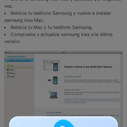
vez.
Reinicia tu teléfono Samsung y vuelve a instalar
samsung kies Mac.
Reinicia tu Mac y tu teléfono Samsung.
Comprueba y actualiza samsung kies a la última
versión.