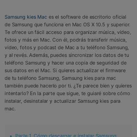
Gestor de Datos
Iniciar sesión
Reparación de Móviles
Samsung kies Mac
es el software de escritorio oficial
de Samsung que funciona en Mac OS X 10.5 y superior.
Protección del Móvil
Te ofrece un fácil acceso para organizar música, video,
fotos y más en Mac. Con él, podrás transferir música,
Encuentra Más Soluciones
video, fotos y podcast de Mac a tu teléfono Samsung,
y al revés. Además, puedes sincronizar los datos de tu
teléfono Samsung y hacer una copia de seguridad de
sus datos en el Mac. Si quieres actualizar el firmware
de tu teléfono Samsung, Samsung kies para mac
también puede hacerlo por ti. ¿Te parece bien y quieres
intentarlo? En la parte que sigue, te guiaré sobre cómo
instalar, desinstalar y actualizar Samsung kies para
mac.
Parte 1. Cómo descargar e instalar Samsung