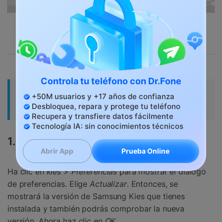
Controla tu teléfono con Dr.Fone
Parte 3. Cómo actualizar Samsung
+50M usuarios y +17 años de confianza
Kies Mac y el teléfono
Desbloquea, repara y protege tu teléfono
Recupera y transfiere datos fácilmente
Tecnología IA: sin conocimientos técnicos
1. Actualización de Samsung Kies Mac
Prueba Online
Abrir App
Ha clic en
kies
>
Preferencias
para mostrar el diálogo
de preferencias. Elige
Actualizar
. Entonces, se
mostrará la versión de Samsung Kies que tienes
instalada y también podrás comprobar la nueva
versión. Ahora haz clic en
OK
.