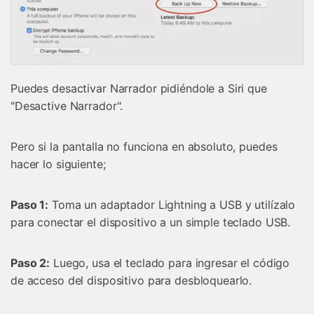
Puedes desactivar Narrador pidiéndole a Siri que
Controla tu teléfono con Dr.Fone
"Desactive Narrador".
+50M usuarios y +17 años de confianza
Desbloquea, repara y protege tu teléfono
Pero si la pantalla no funciona en absoluto, puedes
Recupera y transfiere datos fácilmente
Tecnología IA: sin conocimientos técnicos
hacer lo siguiente;
Prueba Online
Abrir App
Paso 1:
Toma un adaptador Lightning a USB y utilízalo
para conectar el dispositivo a un simple teclado USB.
Paso 2:
Luego, usa el teclado para ingresar el código
de acceso del dispositivo para desbloquearlo.