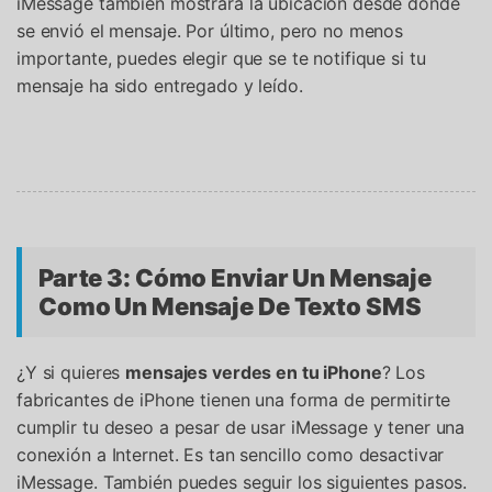
iMessage también mostrará la ubicación desde donde
se envió el mensaje. Por último, pero no menos
importante, puedes elegir que se te notifique si tu
mensaje ha sido entregado y leído.
Controla tu teléfono con Dr.Fone
+50M usuarios y +17 años de confianza
Desbloquea, repara y protege tu teléfono
Recupera y transfiere datos fácilmente
Parte 3: Cómo Enviar Un Mensaje
Tecnología IA: sin conocimientos técnicos
Como Un Mensaje De Texto SMS
Prueba Online
Abrir App
¿Y si quieres
mensajes verdes en tu iPhone
? Los
fabricantes de iPhone tienen una forma de permitirte
cumplir tu deseo a pesar de usar iMessage y tener una
conexión a Internet. Es tan sencillo como desactivar
iMessage. También puedes seguir los siguientes pasos.