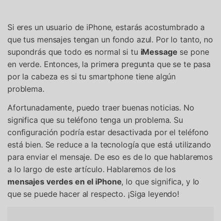
Gestor de Datos
Iniciar sesión
Reparación de Móviles
Si eres un usuario de iPhone, estarás acostumbrado a
que tus mensajes tengan un fondo azul. Por lo tanto, no
Protección del Móvil
supondrás que todo es normal si tu
iMessage
se pone
en verde. Entonces, la primera pregunta que se te pasa
Encuentra Más Soluciones
por la cabeza es si tu smartphone tiene algún
problema.
Afortunadamente, puedo traer buenas noticias. No
significa que su teléfono tenga un problema. Su
configuración podría estar desactivada por el teléfono
está bien. Se reduce a la tecnología que está utilizando
para enviar el mensaje. De eso es de lo que hablaremos
a lo largo de este artículo. Hablaremos de los
mensajes verdes en el iPhone
, lo que significa, y lo
que se puede hacer al respecto. ¡Siga leyendo!