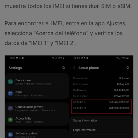
muestra todos los IMEI si tienes dual SIM o eSIM.
Para encontrar el IMEI, entra en la app Ajustes,
selecciona "Acerca del teléfono" y verifica los
datos de "IMEI 1" y "IMEI 2".