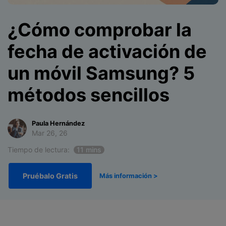
Soporte
Gestor de Datos
Iniciar sesión
¿Cómo comprobar la
Reparación de Móviles
fecha de activación de
Protección del Móvil
un móvil Samsung? 5
Encuentra Más Soluciones
métodos sencillos
Paula Hernández
Mar 26, 26
Tiempo de lectura:
11 mins
Pruébalo Gratis
Más información >