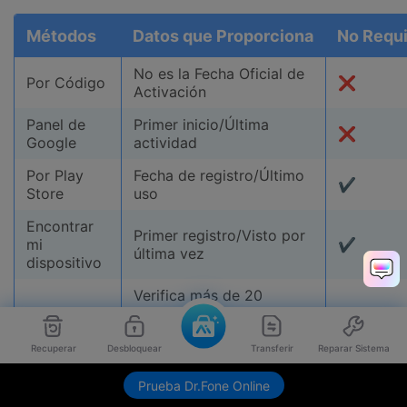
Métodos
Datos que Proporciona
No Requ
No es la Fecha Oficial de
Por Código
❌
Activación
Panel de
Primer inicio/Última
❌
Google
actividad
Por Play
Fecha de registro/Último
✔
Store
uso
Encontrar
Primer registro/Visto por
mi
✔
última vez
dispositivo
Verifica más de 20
aspectos (garantía,
Dr.Fone –
compra/activación,
Desbloqueo
❌
blacklist, KNOX Guard,
Recuperar
Desbloquear
Transferir
Reparar Sistema
Online
etc.) para
Samsung/Android y Apple
Prueba Dr.Fone Online