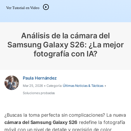
Gestor de Datos
Ver Tutorial en Video
Iniciar sesión
Reparación de Móviles
Protección del Móvil
Análisis de la cámara del
Samsung Galaxy S26: ¿La mejor
Encuentra Más Soluciones
fotografía con IA?
Paula Hernández
Mar 25, 2026 • Categoría:
Últimas Noticias & Tácticas
•
Soluciones probadas
¿Buscas la toma perfecta sin complicaciones? La nueva
cámara del Samsung Galaxy S26
redefine la fotografía
móvil con un nivel de detalle y precisión de color