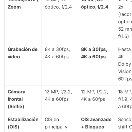
Zoom
óptico, f/2.4
óptico, f/2.4
2x
(recor
óptic
52 mm
f/1.6)
Grabación de
8K a 30fps,
8K a 30fps,
Hasta
vídeo
4K a 60fps
4K a 60fps
4K
Dolby
Vision
60 fp
Cámara
12 MP, f/2.2,
12 MP, f/2.2,
18 MP
frontal
4K a 60fps
4K a 60fps
f/1.9, 
(Selfie)
a 60f
Estabilización
OIS en
OIS avanzado
Senso
(OIS)
principal y
+ Bloqueo
shift O