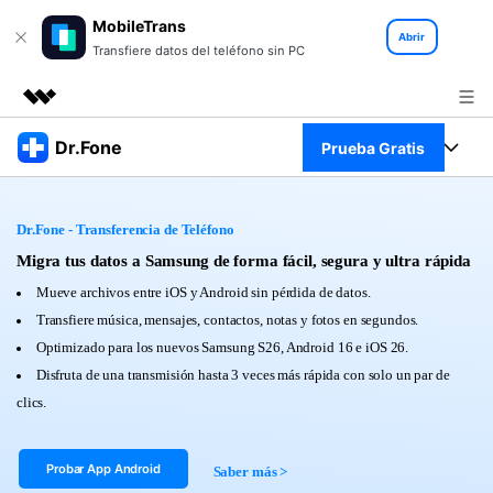
MobileTrans
Abrir
Transfiere datos del teléfono sin PC
Productos destacados
Dr.Fone
Prueba Gratis
Creatividad digital con AIGC
Empresas
Kit Completo
Utilidades
Dr.Fone - Transferencia de Teléfono
Resumen
Quiénes somos
Ver Kit Completo >
Migra tus datos a Samsung de forma fácil, segura y ultra rápida
Productos
Soluciones
Mueve archivos entre iOS y Android sin pérdida de datos.
Sala de prensa
Para PC
Transfiere música, mensajes, contactos, notas y fotos en segundos.
Recursos
Optimizado para los nuevos Samsung S26, Android 16 e iOS 26.
Tienda
Para Celular
Disfruta de una transmisión hasta 3 veces más rápida con solo un par de
Descubre lo mejor de Dr.Fone
Blog
clics.
Herramientas Online
Guías
Transferencia de Datos
Desbloqueo FRP en Android 16
Probar App Android
Saber más >
Más
Soporte