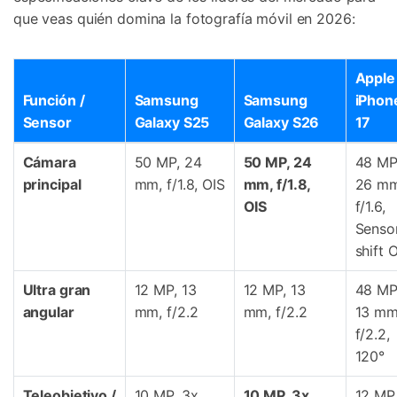
que veas quién domina la fotografía móvil en 2026:
Apple
Función /
Samsung
Samsung
iPhon
Sensor
Galaxy S25
Galaxy S26
17
Cámara
50 MP, 24
50 MP, 24
48 MP
principal
mm, f/1.8, OIS
mm, f/1.8,
26 mm
OIS
f/1.6,
Senso
shift 
Ultra gran
12 MP, 13
12 MP, 13
48 MP
angular
mm, f/2.2
mm, f/2.2
13 mm
f/2.2,
120°
Teleobjetivo /
10 MP, 3x
10 MP, 3x
12 MP