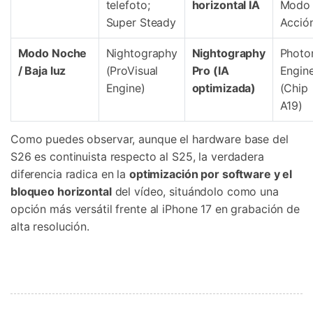
telefoto;
horizontal IA
Modo
Super Steady
Acció
Modo Noche
Nightography
Nightography
Photo
/ Baja luz
(ProVisual
Pro (IA
Engin
Engine)
optimizada)
(Chip
A19)
Como puedes observar, aunque el hardware base del
S26 es continuista respecto al S25, la verdadera
diferencia radica en la
optimización por software y el
bloqueo horizontal
del vídeo, situándolo como una
opción más versátil frente al iPhone 17 en grabación de
alta resolución.