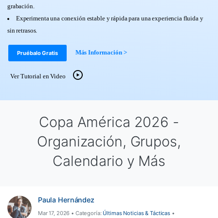
Herramientas Online
grabación.
Guías
Transferencia de Datos
Experimenta una conexión estable y rápida para una experiencia fluida y
Desbloqueo FRP en Android 16
Más
sin retrasos.
Soporte
Gestor de Datos
Iniciar sesión
Más Información >
Pruébalo Gratis
Reparación de Móviles
Protección del Móvil
Ver Tutorial en Video
Encuentra Más Soluciones
Copa América 2026 -
Organización, Grupos,
Calendario y Más
Paula Hernández
Mar 17, 2026 • Categoría:
Últimas Noticias & Tácticas
•