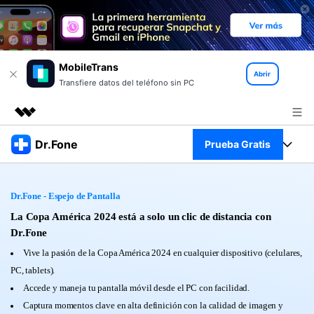
MobileTrans
Abrir
Transfiere datos del teléfono sin PC
Productos destacados
Dr.Fone
Prueba Gratis
Creatividad digital con AIGC
Empresas
Kit Completo
Utilidades
Dr.Fone - Espejo de Pantalla
Resumen
Quiénes somos
Ver Kit Completo >
La Copa América 2024 está a solo un clic de distancia con
Productos
Soluciones
Dr.Fone
Sala de prensa
Para PC
Vive la pasión de la Copa América 2024 en cualquier dispositivo (celulares,
Recursos
PC, tablets).
Tienda
Para Celular
Accede y maneja tu pantalla móvil desde el PC con facilidad.
Descubre lo mejor de Dr.Fone
Blog
Captura momentos clave en alta definición con la calidad de imagen y