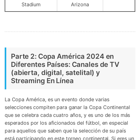
Controla tu teléfono con Dr.Fone
Stadium
Arizona
+50M usuarios y +17 años de confianza
Desbloquea, repara y protege tu teléfono
Recupera y transfiere datos fácilmente
Tecnología IA: sin conocimientos técnicos
Prueba Online
Abrir App
Parte 2: Copa América 2024 en
Diferentes Países: Canales de TV
(abierta, digital, satelital) y
Streaming En Línea
La Copa América, es un evento donde varias
selecciones compiten para ganar la Copa Continental
que se celebra cada cuatro años, y es uno de los más
esperados por los aficionados del fútbol, en especial
para aquellos que saben que la selección de su país
está participando en este torneo continental. Si eres un