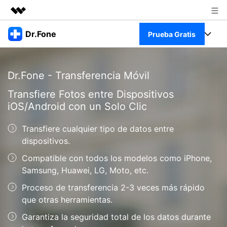
Productos destacados
Dr.Fone
Prueba Gratis
Creatividad digital con AIGC
Empresas
Kit Completo
Utilidades
Dr.Fone - Transferencia Móvil
Resumen
Quiénes somos
Ver Kit Completo >
Productos
Transfiere Fotos entre Dispositivos
Soluciones
iOS/Android con un Solo Clic
Sala de prensa
Para PC
Recursos
Transfiere cualquier tipo de datos entre
Tienda
Para Celular
dispositivos.
Descubre lo mejor de Dr.Fone
Blog
Compatible con todos los modelos como iPhone,
Herramientas Online
Guías
Samsung, Huawei, LG, Moto, etc.
Transferencia de Datos
Desbloqueo FRP en Android 16
Más
Proceso de transferencia 2-3 veces más rápido
Soporte
Gestor de Datos
que otras herramientas.
Iniciar sesión
Reparación de Móviles
Garantiza la seguridad total de los datos durante