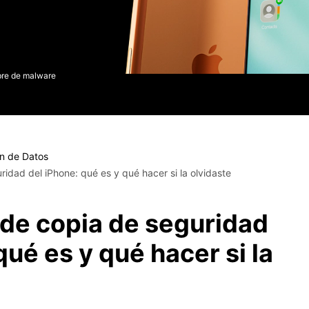
Borrador de Datos
paldar SMS iPhone
Marketing WhatsApp 
Convierte varias fotos 
de iTunes
paldar y restaurar WhatsApp
Guía para vender móvil
Borrador de
Borrador d
Pruébalo Gratis
gratis
taurar WhatsApp Google Drive
Día Nacional de Pokém
iPhone
Android
res de iTunes
 Mundial del Backup
ibre de malware
n de Datos
idad del iPhone: qué es y qué hacer si la olvidaste
de copia de seguridad
qué es y qué hacer si la