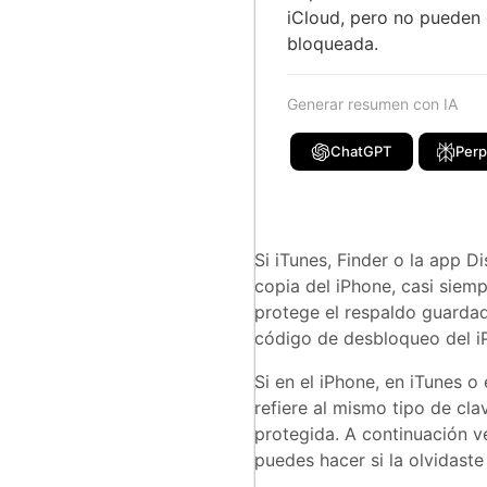
iCloud, pero no pueden e
bloqueada.
Generar resumen con IA
ChatGPT
Perp
Si iTunes, Finder o la app D
copia del iPhone, casi siemp
protege el respaldo guardad
código de desbloqueo del iP
Si en el iPhone, en iTunes 
refiere al mismo tipo de cla
protegida. A continuación v
puedes hacer si la olvidaste