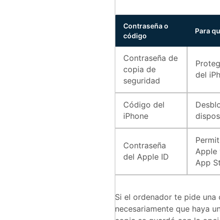
Contraseña o
Para qu
código
Contraseña de
Proteg
copia de
del iP
seguridad
Código del
Desblo
iPhone
dispos
Permit
Contraseña
Apple 
del Apple ID
App St
Si el ordenador te pide una 
necesariamente que haya un