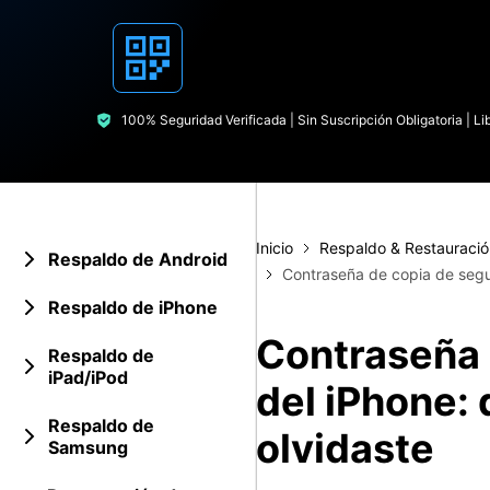
Transferir datos iPhone
Res
Reparación 
Transferir datos Samsung
Res
Comienza online ahora
Pruébalo Gratis
Transferir datos Huawei
Res
Solucionar erro
Transferir WhatsApp Business
Día
100% Seguridad Verificada | Sin Suscripción Obligatoria | L
Comienza online ahora
Comienza online ahora
Comienza online ahora
Inicio
Respaldo & Restauració
Respaldo de Android
Contraseña de copia de segur
Respaldo de iPhone
Contraseña 
Respaldo de
iPad/iPod
del iPhone: 
Respaldo de
olvidaste
Samsung