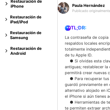
Restauración de
Paula Hernández
iPhone
Publicado originalmente
Restauración de
iPad/iPod
TL;DR:
Restauración de
La contraseña de copia 
Samsung
respaldos locales encrip
Restauración de
totalmente independient
Android
de tu Apple ID.
● Si olvidas esta clave,
antiguas; restablecer la
permitirá crear nuevas 
● Para recuperar tus dat
guardó previamente en e
alternativo alojado en i
el iPhone si aún tienes a
● Herramientas de ter
te permiten extraer arc