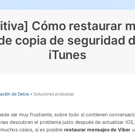
Borrador de Datos
paldar SMS iPhone
Marketing WhatsApp 
Convierte varias fotos 
de iTunes
paldar y restaurar WhatsApp
Guía para vender móvil
Borrador de
Borrador d
Pruébalo Gratis
gratis
taurar WhatsApp Google Drive
Día Nacional de Pokém
iPhone
Android
res de iTunes
nitiva] Cómo restaurar 
 Mundial del Backup
de copia de seguridad d
iTunes
ación de Datos
• Soluciones probadas
uede ser muy frustrante, sobre todo si contienen conversaci
as descubren el problema justo después de actualizar iOS, r
n muchos casos, sí es posible
restaurar mensajes de Viber
u