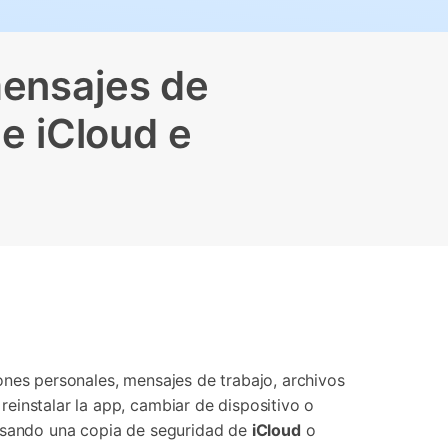
Contáctanos
BFCM
HEIC a JPG
Ubicación Virtual
 usado
e
on
Cambio de ubicación iOS y
mensajes de
Android
e iCloud e
ones personales, mensajes de trabajo, archivos
einstalar la app, cambiar de dispositivo o
sando una copia de seguridad de
iCloud
o