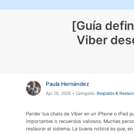
Transferir datos iPhone
Res
Reparación 
Transferir datos Samsung
Res
Comienza online ahora
Pruébalo Gratis
Transferir datos Huawei
Res
Solucionar erro
[Guía defi
Transferir WhatsApp Business
Día
Viber des
Comienza online ahora
Comienza online ahora
Comienza online ahora
Paula Hernández
Apr 29, 2026 • Categoría:
Respaldo & Restaur
Perder tus chats de Viber en un iPhone o iPad p
importantes o recuerdos valiosos. Muchas person
restaurar el sistema. La buena noticia es que, e