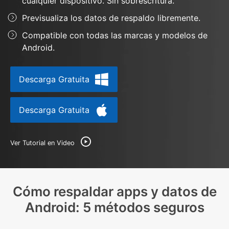
cualquier dispositivo. Sin sobrescritura.
Más
Soporte
Gestor de Datos
Previsualiza los datos de respaldo libremente.
Iniciar sesión
Reparación de Móviles
Compatible con todas las marcas y modelos de
Android.
Protección del Móvil
Descarga Gratuita
Encuentra Más Soluciones
Descarga Gratuita
Ver Tutorial en Video
Cómo respaldar apps y datos de
Android: 5 métodos seguros