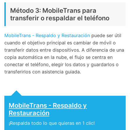
Controla tu teléfono con Dr.Fone
Método 3: MobileTrans para
+50M usuarios y +17 años de confianza
Desbloquea, repara y protege tu teléfono
transferir o respaldar el teléfono
Recupera y transfiere datos fácilmente
Tecnología IA: sin conocimientos técnicos
MobileTrans - Respaldo y Restauración
puede ser útil
Prueba Online
Abrir App
cuando el objetivo principal es cambiar de móvil o
transferir datos entre dispositivos. A diferencia de una
copia automática en la nube, el flujo se centra en
conectar el teléfono, elegir los datos y guardarlos o
transferirlos con asistencia guiada.
MobileTrans - Respaldo y
Restauración
¡Respalda todo lo que quieras en 1 clic!