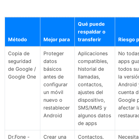
Qué puede
respaldar o
Método
Mejor para
transferir
Riesgo p
Copia de
Proteger
Aplicaciones
No todas
seguridad
datos
compatibles,
apps gu
de Google /
básicos
historial de
todos su
Google One
antes de
llamadas,
la versió
configurar
contactos,
Android 
un móvil
ajustes del
cuenta d
nuevo o
dispositivo,
Google 
restablecer
SMS/MMS y
afectar l
Android
algunos datos
restaura
Recuperar
Desbloquear
Transferir
Reparar Sistema
de apps
Prueba Dr.Fone Online
Dr.Fone -
Crear una
Contactos,
Necesita