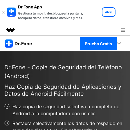
Dr.Fone App
Abrir
Gestiona tu móvil, desbloquea la pantalla,
recupera datos, transfiere archivos y más.
Productos destacados
Dr.Fone
Prueba Gratis
Creatividad digital con AIGC
Empresas
Kit Completo
Utilidades
Dr.Fone - Copia de Seguridad del Teléfono
Resumen
Quiénes somos
Ver Kit Completo >
Productos
(Android)
Soluciones
Haz Copia de Seguridad de Aplicaciones y
Sala de prensa
Para PC
Recursos
Datos de Android Fácilmente
Tienda
Para Celular
Descubre lo mejor de Dr.Fone
Haz copia de seguridad selectiva o completa de
Blog
Android a la computadora con un clic.
Herramientas Online
Guías
Transferencia de Datos
Restaura selectivamente los datos de respaldo en
Desbloqueo FRP en Android 16