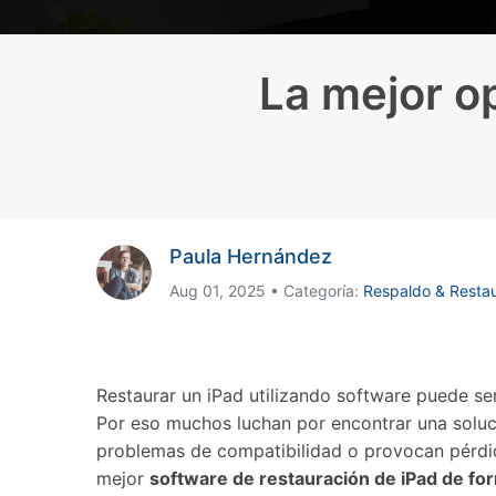
Transferir datos iPhone
Res
Reparación 
Transferir datos Samsung
Res
Comienza online ahora
Pruébalo Gratis
Transferir datos Huawei
Res
Solucionar erro
La mejor o
Transferir WhatsApp Business
Día
Comienza online ahora
Comienza online ahora
Comienza online ahora
Paula Hernández
Aug 01, 2025 • Categoría:
Respaldo & Resta
Restaurar un iPad utilizando software puede ser
Por eso muchos luchan por encontrar una soluci
problemas de compatibilidad o provocan pérdida
mejor
software de restauración de iPad de for