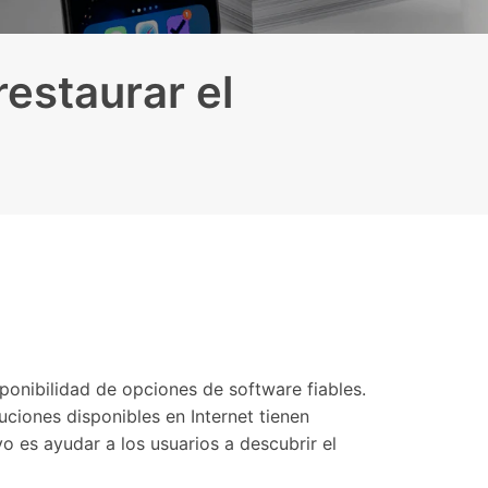
Contáctanos
BFCM
HEIC a JPG
Ubicación Virtual
 usado
e
on
Cambio de ubicación iOS y
estaurar el
Android
sponibilidad de opciones de software fiables.
ciones disponibles en Internet tienen
o es ayudar a los usuarios a descubrir el