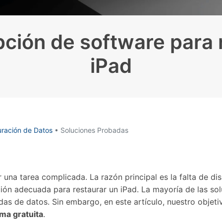
Borrador de Datos
paldar SMS iPhone
Marketing WhatsApp 
Convierte varias fotos 
de iTunes
paldar y restaurar WhatsApp
Guía para vender móvil
Borrador de
Borrador d
Pruébalo Gratis
gratis
taurar WhatsApp Google Drive
Día Nacional de Pokém
iPhone
Android
res de iTunes
pción de software para r
 Mundial del Backup
iPad
uración de Datos
• Soluciones Probadas
 una tarea complicada. La razón principal es la falta de di
ón adecuada para restaurar un iPad. La mayoría de las solu
s de datos. Sin embargo, en este artículo, nuestro objetiv
ma gratuita
.