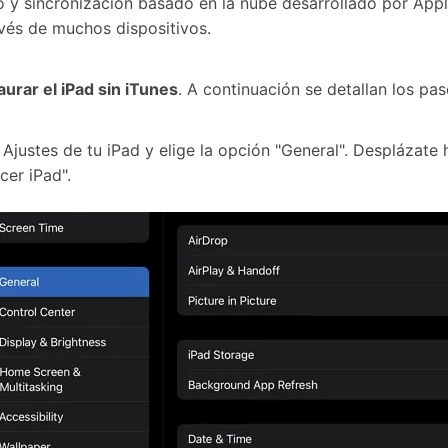
 y sincronización basado en la nube desarrollado por Apple 
vés de muchos dispositivos.
aurar el iPad sin iTunes
. A continuación se detallan los pas
 Ajustes de tu iPad y elige la opción "General". Desplázate h
cer iPad".