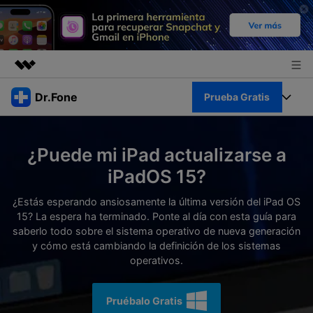
Productos destacados
Dr.Fone
Prueba Gratis
Creatividad digital con AIGC
Empresas
Kit Completo
Utilidades
¿Puede mi iPad actualizarse a
Resumen
Quiénes somos
Ver Kit Completo >
iPadOS 15?
Productos
Soluciones
Sala de prensa
¿Estás esperando ansiosamente la última versión del iPad OS
Para PC
Recursos
15? La espera ha terminado. Ponte al día con esta guía para
saberlo todo sobre el sistema operativo de nueva generación
Tienda
Para Celular
y cómo está cambiando la definición de los sistemas
Descubre lo mejor de Dr.Fone
Blog
operativos.
Herramientas Online
Guías
Transferencia de Datos
Desbloqueo FRP en Android 16
Pruébalo Gratis
Más
Soporte