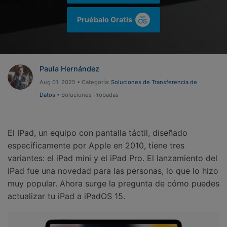
Gestor de Datos
Pruébalo Gratis
Iniciar sesión
Reparación de Móviles
Protección del Móvil
Paula Hernández
Encuentra Más Soluciones
Aug 01, 2025 • Categoría:
Soluciones de Transferencia de
Datos
• Soluciones Probadas
El IPad, un equipo con pantalla táctil, diseñado
específicamente por Apple en 2010, tiene tres
variantes: el iPad mini y el iPad Pro. El lanzamiento del
iPad fue una novedad para las personas, lo que lo hizo
muy popular. Ahora surge la pregunta de cómo puedes
actualizar tu iPad a iPadOS 15.