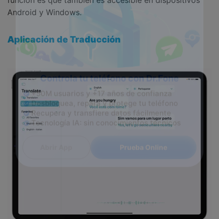
Android y Windows.
Aplicación de Traducción
Controla tu teléfono con Dr.Fone
+50M usuarios y +17 años de confianza
Desbloquea, repara y protege tu teléfono
Recupera y transfiere datos fácilmente
Tecnología IA: sin conocimientos técnicos
Prueba Online
Abrir App