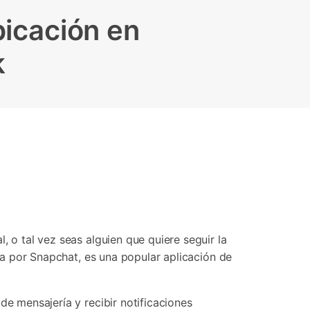
Contáctanos
BFCM
HEIC a JPG
Ubicación Virtual
bicación en
 usado
e
on
Cambio de ubicación iOS y
k
Android
, o tal vez seas alguien que quiere seguir la
ada por Snapchat, es una popular aplicación de
de mensajería y recibir notificaciones