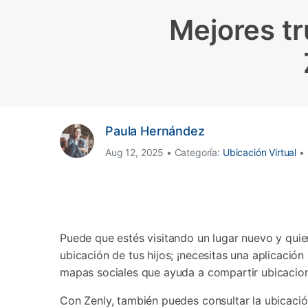
Transferir datos iPhone
Res
Reparación 
Mejores tr
Transferir datos Samsung
Res
Comienza online ahora
Pruébalo Gratis
Transferir datos Huawei
Res
Solucionar erro
Transferir WhatsApp Business
Día
Comienza online ahora
Paula Hernández
Comienza online ahora
Comienza online ahora
Aug 12, 2025 • Categoría:
Ubicación Virtual
• 
Puede que estés visitando un lugar nuevo y quier
ubicación de tus hijos; ¡necesitas una aplicació
mapas sociales que ayuda a compartir ubicacio
Con Zenly, también puedes consultar la ubicación