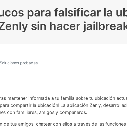
Borrador de Datos
paldar SMS iPhone
Marketing WhatsApp 
Convierte varias fotos 
de iTunes
ucos para falsificar la u
paldar y restaurar WhatsApp
Guía para vender móvil
Borrador de
Borrador d
Pruébalo Gratis
gratis
taurar WhatsApp Google Drive
Día Nacional de Pokém
iPhone
Android
res de iTunes
 Mundial del Backup
Zenly sin hacer jailbrea
Soluciones probadas
as mantener informada a tu familia sobre tu ubicación actual
n para compartir la ubicación! La aplicación Zenly, desarroll
nes con familiares, amigos y compañeros.
 de tus amigos, chatear con ellos a través de las funciones 