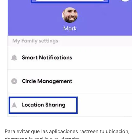
Controla tu teléfono con Dr.Fone
+50M usuarios y +17 años de confianza
Desbloquea, repara y protege tu teléfono
Recupera y transfiere datos fácilmente
Tecnología IA: sin conocimientos técnicos
Prueba Online
Abrir App
Para evitar que las aplicaciones rastreen tu ubicación,
desmarca la casilla a su derecha.