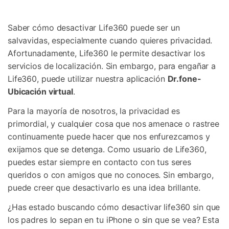
Gestor de Datos
Iniciar sesión
Reparación de Móviles
Saber cómo desactivar Life360 puede ser un
salvavidas, especialmente cuando quieres privacidad.
Protección del Móvil
Afortunadamente, Life360 le permite desactivar los
servicios de localización. Sin embargo, para engañar a
Life360, puede utilizar nuestra aplicación
Dr.fone-
Encuentra Más Soluciones
Ubicación virtual
.
Para la mayoría de nosotros, la privacidad es
primordial, y cualquier cosa que nos amenace o rastree
continuamente puede hacer que nos enfurezcamos y
exijamos que se detenga. Como usuario de Life360,
puedes estar siempre en contacto con tus seres
queridos o con amigos que no conoces. Sin embargo,
puede creer que desactivarlo es una idea brillante.
¿Has estado buscando cómo desactivar life360 sin que
los padres lo sepan en tu iPhone o sin que se vea? Esta