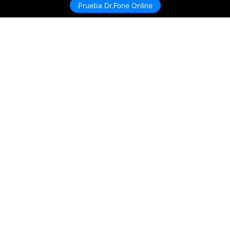
Prueba Dr.Fone Online
Productos
Wondershare
Explorar IA
Centro de soporte