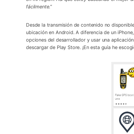
Transferir datos iPhone
Res
fácilmente.”
Reparación 
Transferir datos Samsung
Res
Comienza online ahora
Pruébalo Gratis
Transferir datos Huawei
Res
Solucionar erro
Transferir WhatsApp Business
Día
Desde la transmisión de contenido no disponibl
ubicación en Android. A diferencia de un iPhone,
opciones del desarrollador y usar una aplicaci
descargar de Play Store. ¡En esta guía he escog
Comienza online ahora
Comienza online ahora
Comienza online ahora