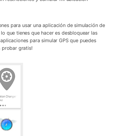
Contáctanos
BFCM
HEIC a JPG
Ubicación Virtual
 usado
e
on
Cambio de ubicación iOS y
Android
nes para usar una aplicación de simulación de
o lo que tienes que hacer es desbloquear las
 aplicaciones para simular GPS que puedes
 probar gratis!