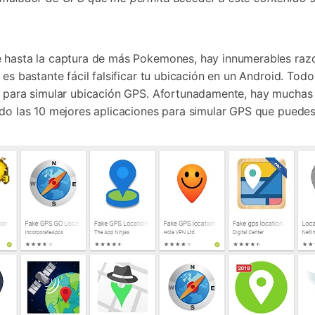
Borrador de Datos
paldar SMS iPhone
Marketing WhatsApp 
Convierte varias fotos 
de iTunes
paldar y restaurar WhatsApp
Guía para vender móvil
Borrador de
Borrador d
Pruébalo Gratis
gratis
taurar WhatsApp Google Drive
Día Nacional de Pokém
iPhone
Android
res de iTunes
 Mundial del Backup
e hasta la captura de más Pokemones, hay innumerables razo
 es bastante fácil falsificar tu ubicación en un Android. Tod
ón para simular ubicación GPS. Afortunadamente, hay muchas
ido las 10 mejores aplicaciones para simular GPS que puedes