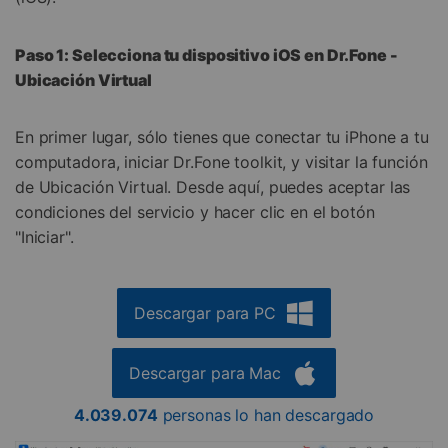
Paso 1: Selecciona tu dispositivo iOS en Dr.Fone -
Ubicación Virtual
En primer lugar, sólo tienes que conectar tu iPhone a tu
computadora, iniciar Dr.Fone toolkit, y visitar la función
de Ubicación Virtual. Desde aquí, puedes aceptar las
condiciones del servicio y hacer clic en el botón
Controla tu teléfono con Dr.Fone
"Iniciar".
+50M usuarios y +17 años de confianza
Desbloquea, repara y protege tu teléfono
Recupera y transfiere datos fácilmente
Tecnología IA: sin conocimientos técnicos
Descargar para PC
Prueba Online
Abrir App
Descargar para Mac
4.039.074
personas lo han descargado