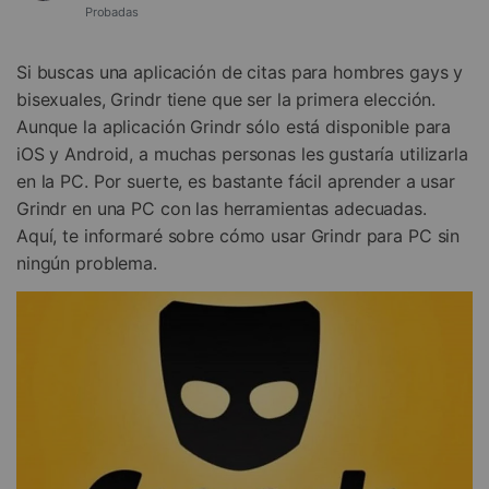
Gestor de Datos
Probadas
Iniciar sesión
Reparación de Móviles
Si buscas una aplicación de citas para hombres gays y
bisexuales, Grindr tiene que ser la primera elección.
Protección del Móvil
Aunque la aplicación Grindr sólo está disponible para
iOS y Android, a muchas personas les gustaría utilizarla
Encuentra Más Soluciones
en la PC. Por suerte, es bastante fácil aprender a usar
Grindr en una PC con las herramientas adecuadas.
Aquí, te informaré sobre cómo usar Grindr para PC sin
ningún problema.