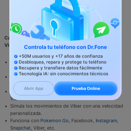
Descargar para Mac
4,039,074
personas lo han descargado
Características principales de Dr.Fone - Ubicación
Virtual:
Controla tu teléfono con Dr.Fone
+50M usuarios y +17 años de confianza
Compatible con todas las versiones de Android e
Desbloquea, repara y protege tu teléfono
iOS.
Recupera y transfiere datos fácilmente
Tecnología IA: sin conocimientos técnicos
Teletransporta la ubicación de Viber a cualquier
parte del mundo.
Prueba Online
Abrir App
Camine o conduzca hasta su nueva ubicación en
Viber.
Simula los movimientos de Viber con una velocidad
personalizada.
Funciona con
Pokemon Go
, Facebook,
Instagram
,
Snapchat
, Viber, etc.