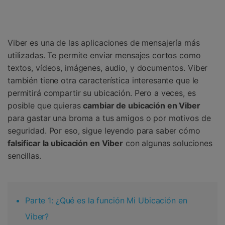
Gestor de Datos
Iniciar sesión
Reparación de Móviles
Viber es una de las aplicaciones de mensajería más
Protección del Móvil
utilizadas. Te permite enviar mensajes cortos como
textos, vídeos, imágenes, audio, y documentos. Viber
Encuentra Más Soluciones
también tiene otra característica interesante que le
permitirá compartir su ubicación. Pero a veces, es
posible que quieras
cambiar de ubicación en Viber
para gastar una broma a tus amigos o por motivos de
seguridad. Por eso, sigue leyendo para saber cómo
falsificar la ubicación en Viber
con algunas soluciones
sencillas.
Parte 1: ¿Qué es la función Mi Ubicación en
Viber?