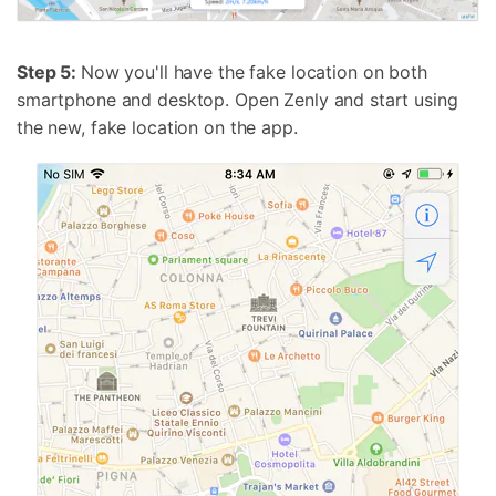
Step 5:
Now you'll have the fake location on both
smartphone and desktop. Open Zenly and start using
the new, fake location on the app.
Controla tu teléfono con Dr.Fone
+50M usuarios y +17 años de confianza
Desbloquea, repara y protege tu teléfono
Recupera y transfiere datos fácilmente
Tecnología IA: sin conocimientos técnicos
Prueba Online
Abrir App