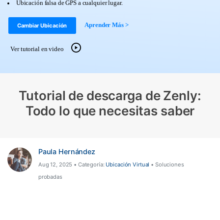
Ubicación falsa de GPS a cualquier lugar.
Herramientas Online
Guías
Transferencia de Datos
Aprender Más >
Cambiar Ubicación
Desbloqueo FRP en Android 16
Más
Soporte
Gestor de Datos
Ver tutorial en video
Iniciar sesión
Reparación de Móviles
Protección del Móvil
Tutorial de descarga de Zenly:
Todo lo que necesitas saber
Encuentra Más Soluciones
Paula Hernández
Aug 12, 2025 • Categoría:
Ubicación Virtual
• Soluciones
probadas