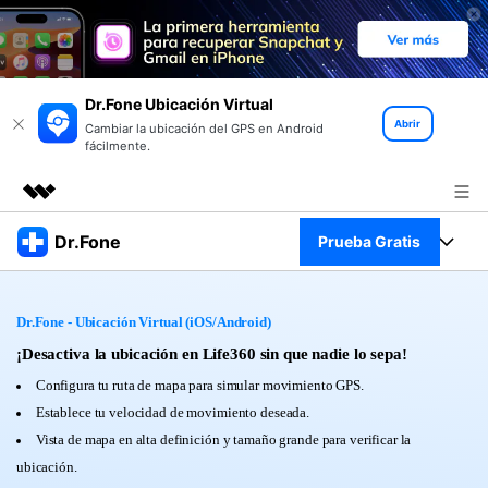
Dr.Fone Ubicación Virtual
Abrir
Cambiar la ubicación del GPS en Android
fácilmente.
Productos destacados
Dr.Fone
Prueba Gratis
Creatividad digital con AIGC
Empresas
Kit Completo
Utilidades
Dr.Fone - Ubicación Virtual (iOS/Android)
Resumen
Quiénes somos
Ver Kit Completo >
¡Desactiva la ubicación en Life360 sin que nadie lo sepa!
Productos
Soluciones
Configura tu ruta de mapa para simular movimiento GPS.
Sala de prensa
Para PC
Establece tu velocidad de movimiento deseada.
Recursos
Vista de mapa en alta definición y tamaño grande para verificar la
Tienda
Para Celular
ubicación.
Descubre lo mejor de Dr.Fone
Blog