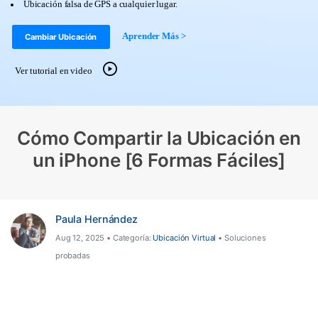
Ubicación falsa de GPS a cualquier lugar.
Herramientas Online
Guías
Transferencia de Datos
Aprender Más >
Cambiar Ubicación
Desbloqueo FRP en Android 16
Más
Soporte
Gestor de Datos
Ver tutorial en video
Iniciar sesión
Reparación de Móviles
Protección del Móvil
Cómo Compartir la Ubicación en
un iPhone [6 Formas Fáciles]
Encuentra Más Soluciones
Paula Hernández
Aug 12, 2025 • Categoría:
Ubicación Virtual
• Soluciones
probadas