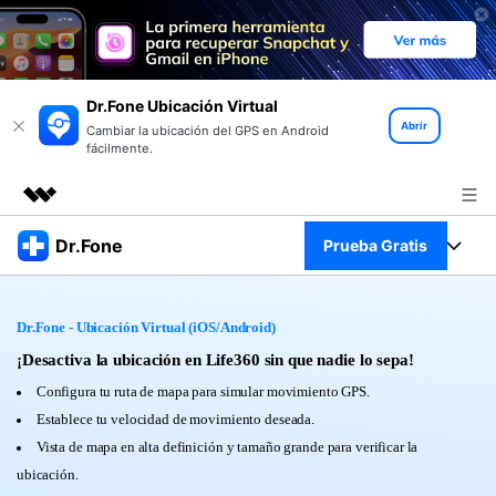
Dr.Fone Ubicación Virtual
Abrir
Cambiar la ubicación del GPS en Android
fácilmente.
Productos destacados
Dr.Fone
Prueba Gratis
Creatividad digital con AIGC
Empresas
Kit Completo
Utilidades
Dr.Fone - Ubicación Virtual (iOS/Android)
Resumen
Quiénes somos
Ver Kit Completo >
¡Desactiva la ubicación en Life360 sin que nadie lo sepa!
Productos
Soluciones
Configura tu ruta de mapa para simular movimiento GPS.
Sala de prensa
Para PC
Establece tu velocidad de movimiento deseada.
Recursos
Vista de mapa en alta definición y tamaño grande para verificar la
Tienda
Para Celular
ubicación.
Descubre lo mejor de Dr.Fone
Blog