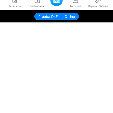
Recuperar
Desbloquear
Transferir
Reparar Sistema
Prueba Dr.Fone Online
Productos
Wondershare
Explorar IA