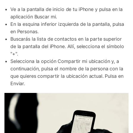
Ve a la pantalla de inicio de tu iPhone y pulsa en la
aplicación Buscar mi.
En la esquina inferior izquierda de la pantalla, pulsa
en Personas.
Buscarás la lista de contactos en la parte superior
de la pantalla del iPhone. Allí, selecciona el símbolo
"+".
Selecciona la opción Compartir mi ubicación y, a
Controla tu teléfono con Dr.Fone
continuación, pulsa el nombre de la persona con la
+50M usuarios y +17 años de confianza
que quieres compartir la ubicación actual. Pulsa en
Desbloquea, repara y protege tu teléfono
Enviar.
Recupera y transfiere datos fácilmente
Tecnología IA: sin conocimientos técnicos
Prueba Online
Abrir App