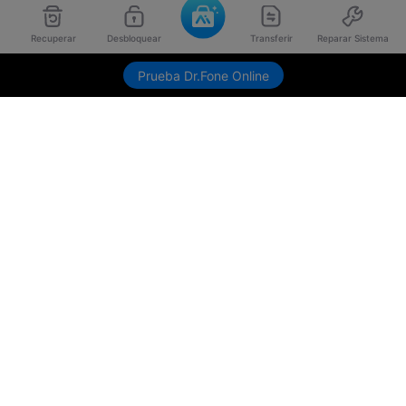
Recuperar
Desbloquear
Transferir
Reparar Sistema
Prueba Dr.Fone Online
Productos
Wondershare
Explorar IA