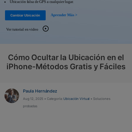
Ubicación falsa de GPS a cualquier lugar.
Herramientas Online
Guías
Transferencia de Datos
Aprender Más >
Cambiar Ubicación
Desbloqueo FRP en Android 16
Más
Soporte
Gestor de Datos
Ver tutorial en video
Iniciar sesión
Reparación de Móviles
Protección del Móvil
Cómo Ocultar la Ubicación en el
iPhone-Métodos Gratis y Fáciles
Encuentra Más Soluciones
Paula Hernández
Aug 12, 2025 • Categoría:
Ubicación Virtual
• Soluciones
probadas