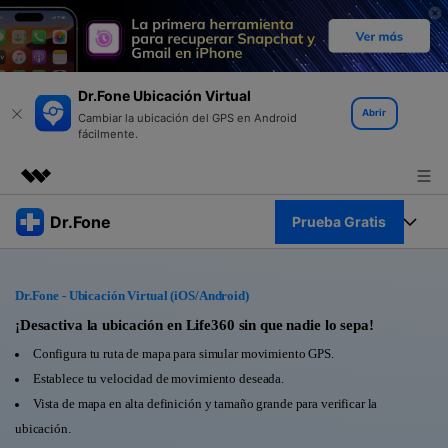
Dr.Fone Ubicación Virtual
Abrir
Cambiar la ubicación del GPS en Android
fácilmente.
Productos destacados
Dr.Fone
Prueba Gratis
Creatividad digital con AIGC
Empresas
Kit Completo
Utilidades
Dr.Fone - Ubicación Virtual (iOS/Android)
Resumen
Quiénes somos
Ver Kit Completo >
¡Desactiva la ubicación en Life360 sin que nadie lo sepa!
Productos
Soluciones
Configura tu ruta de mapa para simular movimiento GPS.
Sala de prensa
Para PC
Establece tu velocidad de movimiento deseada.
Recursos
Vista de mapa en alta definición y tamaño grande para verificar la
Tienda
Para Celular
ubicación.
Descubre lo mejor de Dr.Fone
Blog