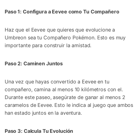
Paso 1: Configura a Eevee como Tu Compañero󠀲󠀡󠀨󠀠󠀢󠀣󠀣󠀣󠀨󠀳
Haz que el Eevee que quieres que evolucione a
Umbreon sea tu Compañero Pokémon.󠀲󠀡󠀨󠀠󠀢󠀣󠀣󠀣󠀩󠀳󠀰 Esto es muy
importante para construir la amistad.󠀲󠀡󠀨󠀠󠀢󠀣󠀣󠀤󠀠󠀳
Paso 2: Caminen Juntos
Una vez que hayas convertido a Eevee en tu
compañero, camina al menos 10 kilómetros con el.󠀲󠀡󠀨󠀠󠀢󠀣󠀣󠀤󠀢󠀳󠀰
Durante este paseo, asegúrate de ganar al menos 2
caramelos de Eevee.󠀲󠀡󠀨󠀠󠀢󠀣󠀣󠀤󠀣󠀳󠀰 Esto le indica al juego que ambos
han estado juntos en la aventura.
󠀰Paso 3: Calcula Tu Evolución󠀲󠀡󠀨󠀠󠀢󠀣󠀣󠀤󠀥󠀳