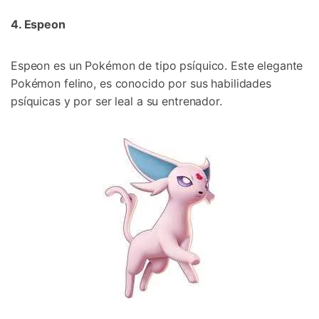
4. Espeon󠀲󠀡󠀨󠀠󠀢󠀣󠀢󠀧󠀢󠀳
Espeon es un Pokémon de tipo psíquico.󠀲󠀡󠀨󠀠󠀢󠀣󠀢󠀧󠀣󠀳 Este elegante
Pokémon felino, es conocido por sus habilidades
psíquicas y por ser leal a su entrenador.󠀲󠀡󠀨󠀠󠀢󠀣󠀢󠀧󠀤󠀳