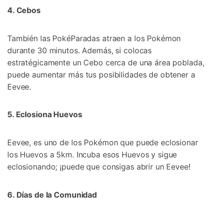
4. Cebos
También las PokéParadas atraen a los Pokémon
durante 30 minutos.󠀲󠀡󠀨󠀠󠀢󠀣󠀣󠀡󠀠󠀳 Además, si colocas
estratégicamente un Cebo cerca de una área poblada,
puede aumentar más tus posibilidades de obtener a
Eevee.
5. Eclosiona Huevos󠀲󠀡󠀨󠀠󠀢󠀣󠀣󠀡󠀢󠀳
Eevee, es uno de los Pokémon que puede eclosionar
los Huevos a 5km.󠀲󠀡󠀨󠀠󠀢󠀣󠀣󠀡󠀣󠀳 Incuba esos Huevos y sigue
eclosionando; ¡puede que consigas abrir un Eevee!󠀲󠀡󠀨󠀠󠀢󠀣󠀣󠀡󠀤
6. Días de la Comunidad󠀲󠀡󠀨󠀠󠀢󠀣󠀣󠀡󠀥