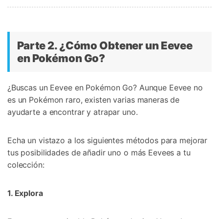
Parte 2. ¿Cómo Obtener un Eevee
en Pokémon Go?󠀲󠀡󠀨󠀠󠀢󠀣󠀢󠀤󠀡󠀳
󠀰¿Buscas un Eevee en Pokémon Go?󠀲󠀡󠀨󠀠󠀢󠀣󠀢󠀩󠀧󠀳󠀰 Aunque Eevee no
es un Pokémon raro, existen varias maneras de
ayudarte a encontrar y atrapar uno.󠀲󠀡󠀨󠀠󠀢󠀣󠀢󠀩󠀨󠀳
Echa un vistazo a los siguientes métodos para mejorar
tus posibilidades de añadir uno o más Eevees a tu
colección:󠀲󠀡󠀨󠀠󠀢󠀣󠀢󠀩󠀩
1. Explora