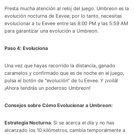
Presta mucha atención al reloj del juego.󠀲󠀡󠀨󠀠󠀢󠀣󠀣󠀤󠀦󠀳󠀰 Umbreon es la
evolución nocturna de Eevee; por lo tanto, necesitas
evolucionar a tu Eevee entre las 8:00 PM y las 5:59 AM
para garantizar una evolución a Umbreon.󠀲󠀡󠀨󠀠󠀢󠀣󠀣󠀤󠀧󠀳
Paso 4: Evoluciona
Una vez que hayas recorrido la distancia, ganado
caramelos y confirmado que es de noche en el juego,
pulsa el botón de "evolución" de tu Eevee.󠀲󠀡󠀨󠀠󠀢󠀣󠀣󠀤󠀩󠀳󠀰 Y ¡voilá!
¡Ahora tendrás un poderoso Umbreon!
󠀰Consejos sobre Cómo Evolucionar a Umbreon:󠀲󠀡󠀨󠀠󠀢󠀣󠀣󠀥󠀢󠀳
Estrategia Nocturna
: Si se acerca el día y no has
alcanzado los 10 kilómetros, cambia temporalmente a