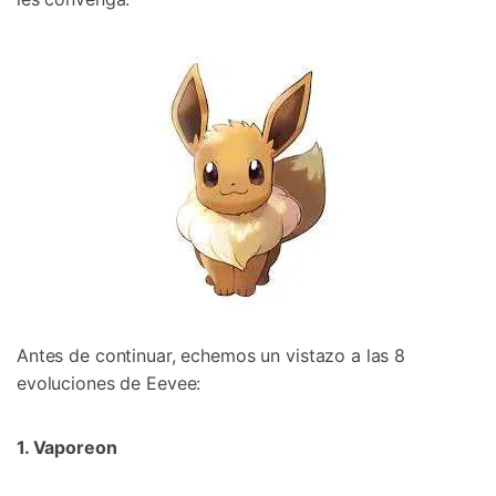
Antes de continuar, echemos un vistazo a las 8
evoluciones de Eevee:
1. Vaporeon󠀲󠀡󠀨󠀠󠀢󠀣󠀢󠀥󠀩󠀳