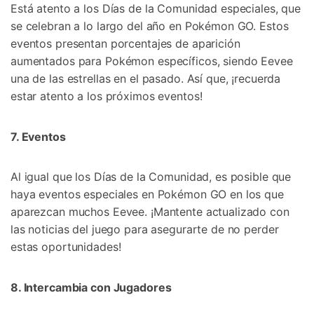
Está atento a los Días de la Comunidad especiales, que
se celebran a lo largo del año en Pokémon GO.󠀲󠀡󠀨󠀠󠀢󠀣󠀣󠀡󠀦󠀳󠀰 Estos
eventos presentan porcentajes de aparición
aumentados para Pokémon específicos, siendo Eevee
una de las estrellas en el pasado.󠀲󠀡󠀨󠀠󠀢󠀣󠀣󠀡󠀧󠀳 Así que, ¡recuerda
estar atento a los próximos eventos!󠀲󠀡󠀨󠀠󠀢󠀣󠀣󠀡󠀨󠀳
7. Eventos󠀲󠀡󠀨󠀠󠀢󠀣󠀣󠀡󠀩󠀳
Al igual que los Días de la Comunidad, es posible que
haya eventos especiales en Pokémon GO en los que
aparezcan muchos Eevee.󠀲󠀡󠀨󠀠󠀢󠀣󠀣󠀢󠀠󠀳󠀰 ¡Mantente actualizado con
las noticias del juego para asegurarte de no perder
estas oportunidades!󠀲󠀡󠀨󠀠󠀢󠀣󠀣󠀢󠀡󠀳
8. Intercambia con Jugadores