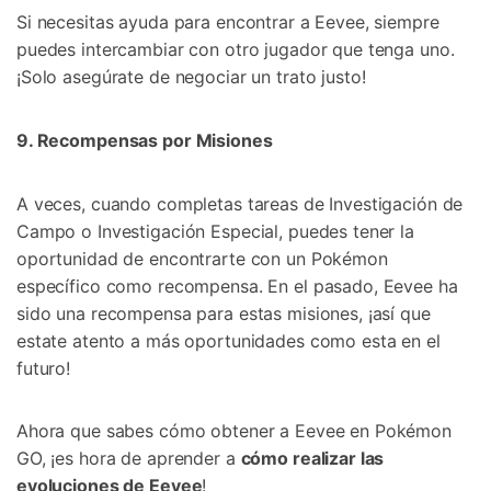
Si necesitas ayuda para encontrar a Eevee, siempre
puedes intercambiar con otro jugador que tenga uno.󠀲󠀡󠀨󠀠󠀢󠀣󠀣󠀢󠀣󠀳󠀰
¡Solo asegúrate de negociar un trato justo!
9. Recompensas󠀲󠀡󠀨󠀠󠀢󠀣󠀣󠀢󠀥󠀳 por Misiones
A veces, cuando completas tareas de Investigación de
Campo o Investigación Especial, puedes tener la
oportunidad de encontrarte con un Pokémon
específico como recompensa.󠀲󠀡󠀨󠀠󠀢󠀣󠀣󠀢󠀦󠀳 En el pasado, Eevee ha
sido una recompensa para estas misiones, ¡así que
estate atento a más oportunidades como esta en el
futuro!󠀲󠀡󠀨󠀠󠀢󠀣󠀣󠀢󠀧󠀳
Ahora que sabes cómo obtener a Eevee en Pokémon
GO, ¡es hora de aprender a
cómo realizar las
evoluciones de Eevee
!