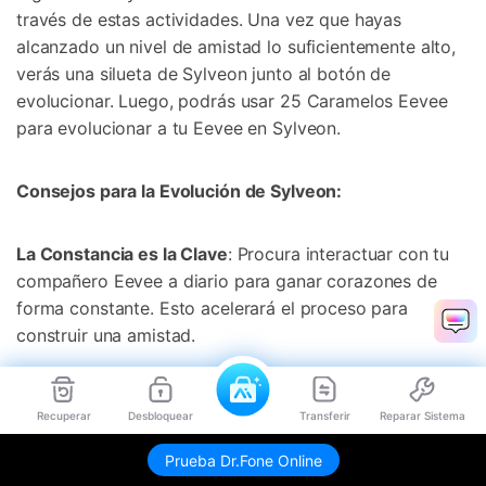
través de estas actividades.󠀲󠀡󠀨󠀠󠀢󠀣󠀣󠀩󠀥󠀳󠀰 Una vez que hayas
alcanzado un nivel de amistad lo suficientemente alto,
verás una silueta de Sylveon junto al botón de
evolucionar.󠀲󠀡󠀨󠀠󠀢󠀣󠀣󠀩󠀦󠀳󠀰 Luego, podrás usar 25 Caramelos Eevee
para evolucionar a tu Eevee en Sylveon.󠀲󠀡󠀨󠀠󠀢󠀣󠀣󠀩󠀧󠀳
Consejos para la Evolución de Sylveon:󠀲󠀡󠀨󠀠󠀢󠀣󠀣󠀩󠀨󠀳
La Constancia es la Clave
: Procura interactuar con tu
compañero Eevee a diario para ganar corazones de
forma constante.󠀲󠀡󠀨󠀠󠀢󠀣󠀣󠀩󠀩󠀳 Esto acelerará el proceso para
construir una amistad.󠀲󠀡󠀨󠀠󠀢󠀣󠀤󠀠󠀠󠀳
Prioriza las Actividades
: Céntrate en actividades que
Recuperar
Desbloquear
Transferir
Reparar Sistema
ofrezcan más corazones por interacción, como batallar
y alimentar con bayas.󠀲󠀡󠀨󠀠󠀢󠀣󠀤󠀠󠀡󠀳
Prueba Dr.Fone Online