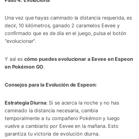
Una vez que hayas caminado la distancia requerida, es
decir, 10 kilómetros, ganado 2 caramelos Eevee y
confirmado que es de día en el juego, pulsa el botón
"evolucionar".
Y así es
cómo puedes evolucionar a Eevee en Espeon
en Pokémon GO
.󠀲󠀡󠀨󠀠󠀢󠀣󠀣󠀧󠀡
Consejos para la Evolución de Espeon:
󠀰Estrategia Diurna
: Si se acerca la noche y no has
caminado la distancia necesaria, cambia
temporalmente a tu compañero Pokémon y luego
vuelve a cambiarlo por Eevee en la mañana.󠀲󠀡󠀨󠀠󠀢󠀣󠀣󠀧󠀣󠀳 Esto
garantiza tu victoria de evolución diurna.󠀲󠀡󠀨󠀠󠀢󠀣󠀣󠀧󠀤󠀳