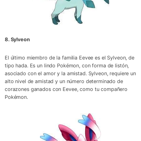
8. Sylveon󠀲󠀡󠀨󠀠󠀢󠀣󠀢󠀨󠀧󠀳
El último miembro de la familia Eevee es el Sylveon, de
tipo hada.󠀲󠀡󠀨󠀠󠀢󠀣󠀢󠀨󠀨󠀳󠀰 Es un lindo Pokémon, con forma de listón,
asociado con el amor y la amistad.󠀲󠀡󠀨󠀠󠀢󠀣󠀢󠀨󠀩󠀳󠀰 Sylveon, requiere un
alto nivel de amistad y un número determinado de
corazones ganados con Eevee, como tu compañero
Pokémon.󠀲󠀡󠀨󠀠󠀢󠀣󠀢󠀩󠀠󠀳