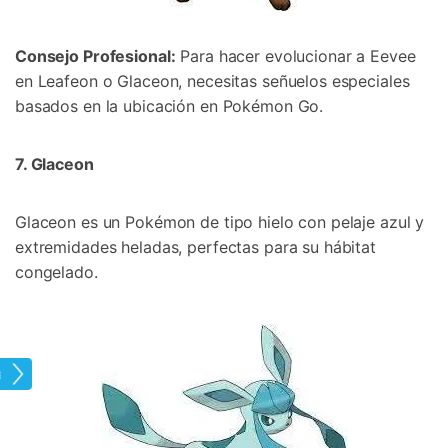
Consejo Profesional:
Para hacer evolucionar a Eevee
en Leafeon o Glaceon, necesitas señuelos especiales
basados en la ubicación en Pokémon Go.󠀲󠀡󠀨󠀠󠀢󠀣󠀢󠀨󠀣󠀳
7. Glaceon󠀲󠀡󠀨󠀠󠀢󠀣󠀢󠀨󠀤󠀳
Glaceon es un Pokémon de tipo hielo con pelaje azul y
extremidades heladas, perfectas para su hábitat
congelado.󠀲󠀡󠀨󠀠󠀢󠀣󠀢󠀨󠀥
tada