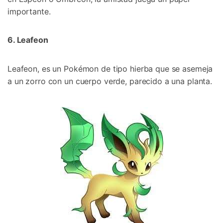
importante.󠀲󠀡󠀨󠀠󠀢󠀣󠀢󠀧󠀩󠀳
6. Leafeon󠀲󠀡󠀨󠀠󠀢󠀣󠀢󠀨󠀠󠀳
Leafeon, es un Pokémon de tipo hierba que se asemeja
a un zorro con un cuerpo verde, parecido a una planta.󠀲󠀡󠀨󠀠󠀢󠀣󠀢󠀨󠀡