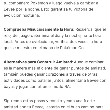
tu compañero Pokémon y luego vuelve a cambiar a
Eevee por la noche.󠀲󠀡󠀨󠀠󠀢󠀣󠀣󠀥󠀣󠀳󠀰 Esto garantiza tu victoria de
evolución nocturna.󠀲󠀡󠀨󠀠󠀢󠀣󠀣󠀥󠀤󠀳
Comprueba Minuciosamente la Hora
: Recuerda, que el
reloj del juego determina el día y la noche, no tu hora
local.󠀲󠀡󠀨󠀠󠀢󠀣󠀣󠀥󠀥󠀳󠀰 Antes de evolucionar, verifica dos veces la hora
que se muestra en el mapa de Pokémon Go.󠀲󠀡󠀨󠀠󠀢󠀣󠀣󠀥󠀦󠀳
Alternativas para Construir Amistad
: Aunque caminar
es la manera más eficiente de ganar puntos de amistad,
también puedes ganar corazones a través de otras
actividades como batallar juntos, alimentar a Eevee con
bayas y jugar con el, en el modo RA.󠀲󠀡󠀨󠀠󠀢󠀣󠀣󠀥󠀧󠀳
Siguiendo estos pasos y construyendo una fuerte
amistad con tu Eevee, ¡estarás en el buen camino para