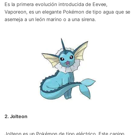
Es la primera evolución introducida de Eevee,
Vaporeon, es un elegante Pokémon de tipo agua que se
asemeja a un león marino o a una sirena.󠀲󠀡󠀨󠀠󠀢󠀣󠀢󠀦󠀠
2. Jolteon󠀲󠀡󠀨󠀠󠀢󠀣󠀢󠀦󠀢󠀳
Jolteon es un Pokémon de tipo eléctrico.󠀲󠀡󠀨󠀠󠀢󠀣󠀢󠀦󠀣󠀳󠀰 Este canino