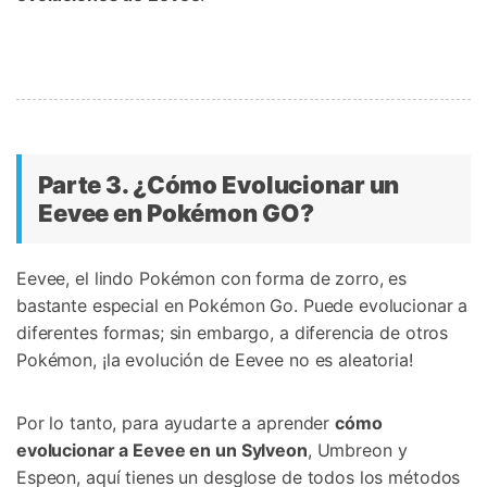
Parte 3. ¿Cómo Evolucionar un
Eevee en Pokémon GO?󠀲󠀡󠀨󠀠󠀢󠀣󠀢󠀤󠀣󠀳
Eevee, el lindo Pokémon con forma de zorro, es
bastante especial en Pokémon Go.󠀲󠀡󠀨󠀠󠀢󠀣󠀣󠀣󠀡󠀳 Puede evolucionar a
diferentes formas; sin embargo, a diferencia de otros
Pokémon, ¡la evolución de Eevee no es aleatoria!󠀲󠀡󠀨󠀠󠀢󠀣󠀣󠀣󠀢󠀳
Por lo tanto, para ayudarte a aprender
cómo
evolucionar a Eevee en un Sylveon
, Umbreon y
Espeon, aquí tienes un desglose de todos los métodos