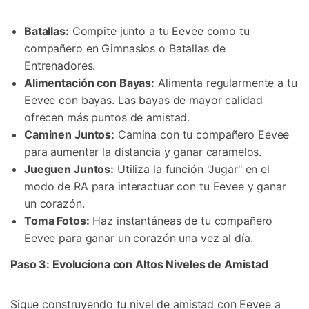
Batallas:
Compite junto a tu Eevee como tu
compañero en Gimnasios o Batallas de
Entrenadores.󠀲󠀡󠀨󠀠󠀢󠀣󠀣󠀨󠀨󠀨󠀳
Alimentación con Bayas:
Alimenta regularmente a tu
Eevee con bayas.󠀲󠀡󠀨󠀠󠀢󠀣󠀣󠀨󠀩󠀳󠀰 Las bayas de mayor calidad
ofrecen más puntos de amistad.󠀲󠀡󠀨󠀠󠀢󠀣󠀣󠀩󠀠󠀳
Caminen Juntos:
Camina con tu compañero Eevee
para aumentar la distancia y ganar caramelos.󠀲󠀡󠀨󠀠󠀢󠀣󠀣󠀩󠀡
Jueguen Juntos:
Utiliza la función "Jugar" en el
modo de RA para interactuar con tu Eevee y ganar
un corazón󠀲󠀡󠀨󠀠󠀢󠀣󠀣󠀩󠀢󠀳.
Toma Fotos:
Haz instantáneas de tu compañero
Eevee para ganar un corazón una vez al día.
Paso 3: Evoluciona con Altos Niveles de Amistad
Sigue construyendo tu nivel de amistad con Eevee a