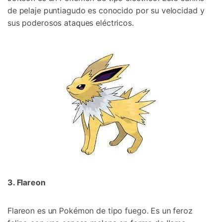
de pelaje puntiagudo es conocido por su velocidad y
sus poderosos ataques eléctricos.󠀲󠀡󠀨󠀠󠀢󠀣󠀢󠀦󠀤
3. Flareon󠀲󠀡󠀨󠀠󠀢󠀣󠀢󠀦󠀦󠀳
Flareon es un Pokémon de tipo fuego.󠀲󠀡󠀨󠀠󠀢󠀣󠀢󠀦󠀧󠀳 Es un feroz