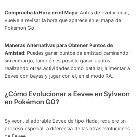
Comprueba la Hora en el Mapa
: Antes de evolucionar,
vuelve a revisar la hora que aparece en el mapa de
Pokémon Go󠀲󠀡󠀨󠀠󠀢󠀣󠀣󠀧󠀥󠀳.
Maneras Alternativas para Obtener Puntos de
Amistad
: Puedes ganar puntos de amistad caminando;
sin embargo, también es posible ganar puntos
realizando otras actividades como batallar, alimentar a
Eevee con bayas y jugar con el, en el modo RA.
¿Cómo Evolucionar a Eevee en Sylveon
en Pokémon GO?󠀲󠀡󠀨󠀠󠀢󠀣󠀢󠀤󠀦󠀳
Sylveon, el adorable Eevee de tipo Hada, requiere un
proceso especial, a diferencia de las otras evoluciones
de Eevee󠀲󠀡󠀨󠀠󠀢󠀣󠀣󠀧󠀨󠀳.