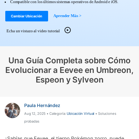
Compatible con los últimos sistemas operativos de Android e iOS.
Herramientas Online
Guías
Transferencia de Datos
Aprender Más >
Cambiar Ubicación
Desbloqueo FRP en Android 16
Más
Soporte
Gestor de Datos
Echa un vistazo al video tutorial
Iniciar sesión
Reparación de Móviles
Protección del Móvil
Una Guía Completa sobre Cómo
Evolucionar a Eevee en Umbreon,
Encuentra Más Soluciones
Espeon y Sylveon
Paula Hernández
Aug 12, 2025 • Categoría:
Ubicación Virtual
• Soluciones
probadas
¿Sabías que Eevee, el tierno Pokémon zorro, puede