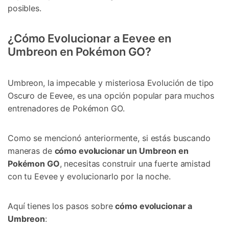
posibles.
¿Cómo Evolucionar a Eevee en
Umbreon en Pokémon GO?󠀲󠀡󠀨󠀠󠀢󠀣󠀢󠀤󠀤󠀳
Umbreon, la impecable y misteriosa Evolución de tipo
Oscuro de Eevee, es una opción popular para muchos
entrenadores de Pokémon GO.󠀲󠀡󠀨󠀠󠀢󠀣󠀣󠀣󠀥󠀳
Como se mencionó anteriormente, si estás buscando
maneras de
cómo evolucionar un Umbreon en
Pokémon GO
, necesitas construir una fuerte amistad
con tu Eevee y evolucionarlo por la noche.󠀲󠀡󠀨󠀠󠀢󠀣󠀣󠀣󠀦󠀳
Aquí tienes los pasos sobre
cómo evolucionar a
Umbreon
: