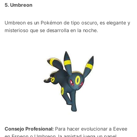
5. Umbreon󠀲󠀡󠀨󠀠󠀢󠀣󠀢󠀧󠀦󠀳
Umbreon es un Pokémon de tipo oscuro, es elegante y
misterioso que se desarrolla en la noche.󠀲󠀡󠀨󠀠󠀢󠀣󠀢󠀧󠀧󠀳
Consejo Profesional:
Para hacer evolucionar a Eevee
en Espeon o Umbreon, la amistad juega un papel