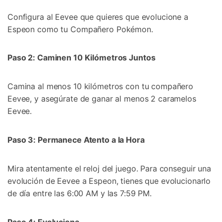
Configura al Eevee que quieres que evolucione a
Espeon como tu Compañero Pokémon.󠀲󠀡󠀨󠀠󠀢󠀣󠀣󠀦󠀣󠀳
Paso 2: Caminen 10 Kilómetros Juntos
Camina al menos 10 kilómetros con tu compañero
Eevee, y asegúrate de ganar al menos 2 caramelos
Eevee.󠀲󠀡󠀨󠀠󠀢󠀣󠀣󠀦󠀥󠀳
Paso 3: Permanece Atento a la Hora
Mira atentamente el reloj del juego.󠀲󠀡󠀨󠀠󠀢󠀣󠀣󠀦󠀧󠀳󠀰 Para conseguir una
evolución de Eevee a Espeon, tienes que evolucionarlo
de día entre las 6:00 AM y las 7:59 PM.󠀲󠀡󠀨󠀠󠀢󠀣󠀣󠀦󠀨󠀳
Paso 4: Evoluciona