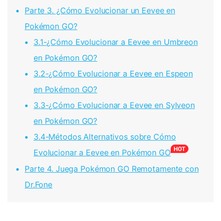
Parte 3. ¿Cómo Evolucionar un Eevee en
Pokémon GO?󠀲󠀡󠀨󠀠󠀢󠀣󠀢󠀤󠀣󠀳
3.1-󠀰¿Cómo Evolucionar a Eevee en Umbreon
en Pokémon GO?󠀲󠀡󠀨󠀠󠀢󠀣󠀢󠀤󠀤󠀳
3.2-¿Cómo Evolucionar a Eevee en Espeon
en Pokémon GO?󠀲󠀡󠀨󠀠󠀢󠀣󠀢󠀤󠀥󠀳
3.3-¿Cómo Evolucionar a Eevee en Sylveon
en Pokémon GO?󠀲󠀡󠀨󠀠󠀢󠀣󠀢󠀤󠀦󠀳
3.4-Métodos Alternativos sobre Cómo
Evolucionar a Eevee en Pokémon GO󠀲󠀡󠀨󠀠󠀢󠀣󠀢󠀤󠀧󠀳
Parte 4. Juega Pokémon GO Remotamente con
Dr.Fone