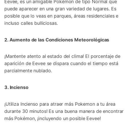
Controla tu teléfono con Dr.Fone
Eevee, es un amigable Pokémon de tipo Normal que
puede aparecer en una gran variedad de lugares.󠀲󠀡󠀨󠀠󠀢󠀣󠀣󠀠󠀡󠀳󠀰 Es
+50M usuarios y +17 años de confianza
posible que lo veas en parques, áreas residenciales e
Desbloquea, repara y protege tu teléfono
Recupera y transfiere datos fácilmente
incluso calles bulliciosas.󠀲󠀡󠀨󠀠󠀢󠀣󠀣󠀠󠀢
Tecnología IA: sin conocimientos técnicos
2. Aumento de las Condiciones Meteorológicas󠀲󠀡󠀨󠀠󠀢󠀣󠀣󠀠󠀣
Prueba Online
Abrir App
¡Mantente atento al estado del clima!󠀰 El porcentaje de
aparición de Eevee se dispara cuando el tiempo está
parcialmente nublado.󠀲󠀡󠀨󠀠󠀢󠀣󠀣󠀠󠀥
3. Incienso󠀲󠀡󠀨󠀠󠀢󠀣󠀣󠀠󠀦󠀳
¡Utiliza Incienso para atraer más Pokemon a tu área
durante 30 minutos!󠀲󠀡󠀨󠀠󠀢󠀣󠀣󠀠󠀧󠀳󠀰 Es una buena manera de encontrar
más Pokémon, ¡incluyendo un posible Eevee!󠀲󠀡󠀨󠀠󠀢󠀣󠀣󠀠󠀨