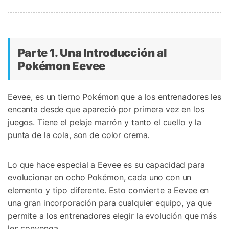
Parte 1. Una Introducción al
Pokémon Eevee󠀲󠀡󠀨󠀠󠀢󠀣󠀢󠀣󠀩󠀳
󠀰Eevee, es un tierno Pokémon que a los entrenadores les
encanta desde que apareció por primera vez en los
juegos.󠀲󠀡󠀨󠀠󠀢󠀣󠀢󠀥󠀣󠀳󠀰 Tiene el pelaje marrón y tanto el cuello y la
punta de la cola, son de color crema.󠀲󠀡󠀨󠀠󠀢󠀣󠀢󠀥󠀤
Lo que hace especial a Eevee es su capacidad para
evolucionar en ocho Pokémon, cada uno con un
elemento y tipo diferente.󠀲󠀡󠀨󠀠󠀢󠀣󠀢󠀥󠀥󠀳󠀰 Esto convierte a Eevee en
una gran incorporación para cualquier equipo, ya que
permite a los entrenadores elegir la evolución que más
les convenga.󠀲󠀡󠀨󠀠󠀢󠀣󠀢󠀥󠀦󠀳