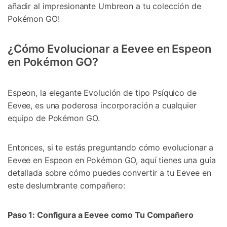
añadir al impresionante Umbreon a tu colección de
Pokémon GO!
¿Cómo Evolucionar a Eevee en Espeon
en Pokémon GO?󠀲󠀡󠀨󠀠󠀢󠀣󠀢󠀤󠀥󠀳
Espeon, la elegante Evolución de tipo Psíquico de
Eevee, es una poderosa incorporación a cualquier
equipo de Pokémon GO󠀲󠀡󠀨󠀠󠀢󠀣󠀣󠀦󠀠󠀳.
Entonces, si te estás preguntando cómo evolucionar a
Eevee en Espeon en Pokémon GO, aquí tienes una guía
detallada sobre cómo puedes convertir a tu Eevee en
este deslumbrante compañero:󠀲󠀡󠀨󠀠󠀢󠀣󠀣󠀦󠀡󠀳
Paso 1: Configura a Eevee como Tu Compañero