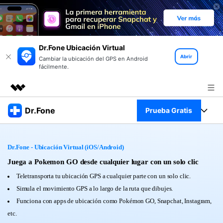
Dr.Fone Ubicación Virtual
Abrir
Cambiar la ubicación del GPS en Android
fácilmente.
Productos destacados
Dr.Fone
Prueba Gratis
Creatividad digital con AIGC
Empresas
Kit Completo
Utilidades
Dr.Fone - Ubicación Virtual (iOS/Android)
Resumen
Quiénes somos
Ver Kit Completo >
Juega a Pokemon GO desde cualquier lugar con un solo clic
Productos
Soluciones
Teletransporta tu ubicación GPS a cualquier parte con un solo clic.
Sala de prensa
Para PC
Simula el movimiento GPS a lo largo de la ruta que dibujes.
Recursos
Funciona con apps de ubicación como Pokémon GO, Snapchat, Instagram,
Tienda
Para Celular
etc.
Descubre lo mejor de Dr.Fone
Blog