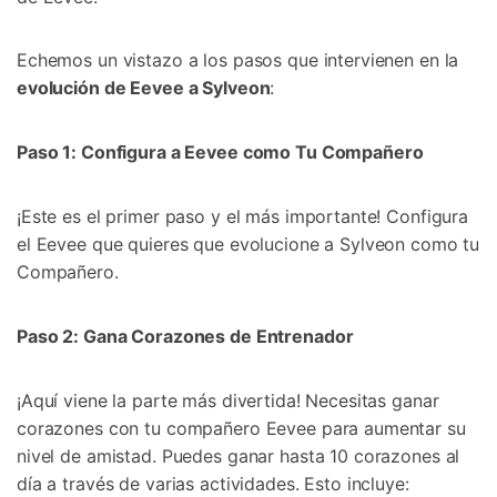
Echemos un vistazo a los pasos que intervienen en la
evolución de Eevee a Sylveon
:󠀲󠀡󠀨󠀠󠀢󠀣󠀣󠀧󠀩󠀳
Paso 1: Configura a Eevee como Tu Compañero
¡Este es el primer paso y el más importante!󠀲󠀡󠀨󠀠󠀢󠀣󠀣󠀨󠀡󠀳󠀰 Configura
el Eevee que quieres que evolucione a Sylveon como tu
Compañero.󠀲󠀡󠀨󠀠󠀢󠀣󠀣󠀨󠀢󠀳
Paso 2: Gana Corazones de Entrenador
¡Aquí viene la parte más divertida!󠀲󠀡󠀨󠀠󠀢󠀣󠀣󠀨󠀤󠀳󠀰 Necesitas ganar
corazones con tu compañero Eevee para aumentar su
nivel de amistad.󠀲󠀡󠀨󠀠󠀢󠀣󠀣󠀨󠀥󠀳󠀰 Puedes ganar hasta 10 corazones al
día a través de varias actividades.󠀲󠀡󠀨󠀠󠀢󠀣󠀣󠀨󠀦󠀳󠀰 Esto incluye:󠀲󠀡󠀨󠀠󠀢󠀣󠀣󠀨󠀧󠀳