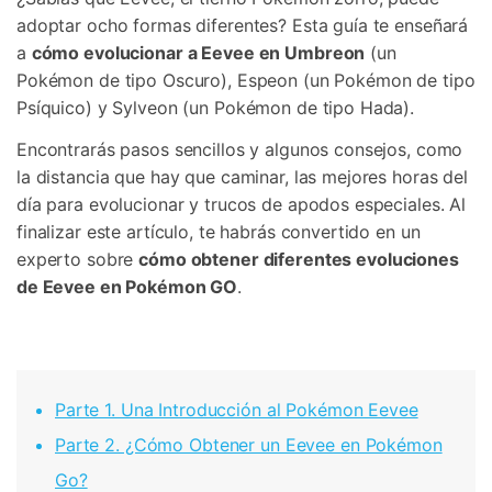
adoptar ocho formas diferentes? Esta guía te enseñará
a
cómo evolucionar a Eevee en Umbreon
(un
Pokémon de tipo Oscuro), Espeon (un Pokémon de tipo
Psíquico) y Sylveon (un Pokémon de tipo Hada).󠀲󠀡󠀨󠀠󠀢󠀣󠀢󠀣󠀥󠀳
Encontrarás pasos sencillos y algunos consejos, como
la distancia que hay que caminar, las mejores horas del
día para evolucionar y trucos de apodos especiales. Al
finalizar este artículo, te habrás convertido en un
experto sobre
cómo obtener diferentes evoluciones
de Eevee en Pokémon GO
.
Parte 1. Una Introducción al Pokémon Eevee󠀲󠀡󠀨󠀠󠀢󠀣󠀢󠀣󠀩󠀳
Parte 2. ¿Cómo Obtener un Eevee en Pokémon
Go?󠀲󠀡󠀨󠀠󠀢󠀣󠀢󠀤󠀡󠀳