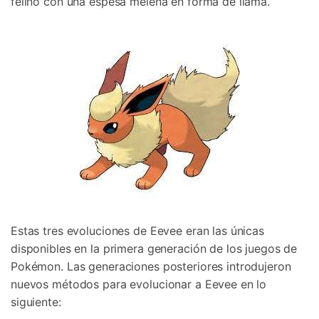
felino con una espesa melena en forma de llama.󠀲󠀡󠀨󠀠󠀢󠀣󠀢󠀦󠀨
Estas tres evoluciones de Eevee eran las únicas
disponibles en la primera generación de los juegos de
Pokémon.󠀲󠀡󠀨󠀠󠀢󠀣󠀢󠀧󠀠󠀳󠀰 Las generaciones posteriores introdujeron
nuevos métodos para evolucionar a Eevee en lo
siguiente:󠀲󠀡󠀨󠀠󠀢󠀣󠀢󠀧󠀡󠀳