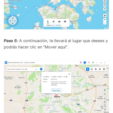
󠀰Paso 5:
A continuación, te llevará al lugar que desees y
podrás hacer clic en "Mover aquí"󠀲󠀩󠀠󠀤󠀥󠀤󠀡󠀣󠀳.