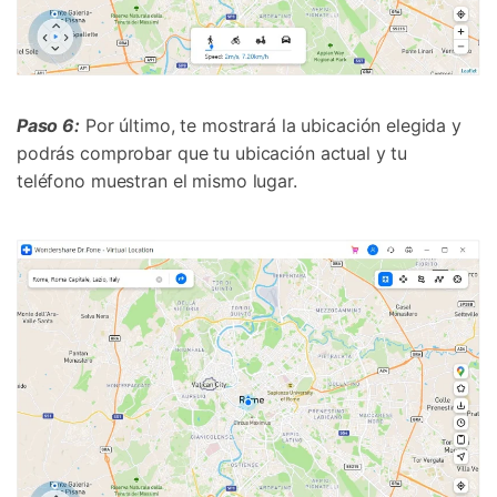
󠀰Paso 6:
Por último, te mostrará la ubicación elegida y
podrás comprobar que tu ubicación actual y tu
teléfono muestran el mismo lugar.󠀲󠀩󠀠󠀤󠀤󠀩󠀤󠀥󠀳