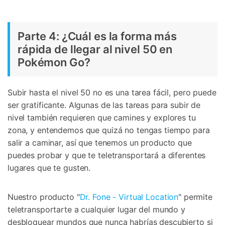
+50M usuarios y +17 años de confianza
Desbloquea, repara y protege tu teléfono
Recupera y transfiere datos fácilmente
󠀰Parte 4: ¿Cuál es la forma más
Tecnología IA: sin conocimientos técnicos
rápida de llegar al nivel 50 en
Pokémon Go?
Prueba Online
Abrir App
Subir hasta el nivel 50 no es una tarea fácil, pero puede
ser gratificante. Algunas de las tareas para subir de
nivel también requieren que camines y explores tu
zona, y entendemos que quizá no tengas tiempo para
salir a caminar, así que tenemos un producto que
puedes probar y que te teletransportará a diferentes
lugares que te gusten.
󠀰Nuestro producto "
Dr. Fone - Virtual Location
" permite
teletransportarte a cualquier lugar del mundo y
desbloquear mundos que nunca habrías descubierto si