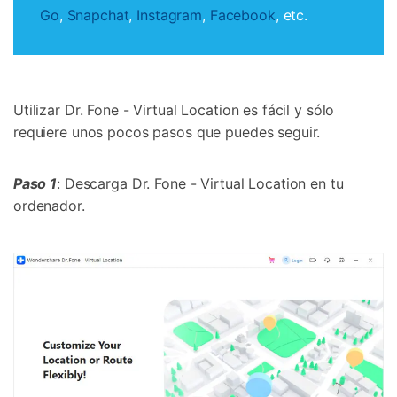
Go
,
Snapchat
,
Instagram
,
Facebook
, etc.
Utilizar Dr. Fone - Virtual Location es fácil y sólo
requiere unos pocos pasos que puedes seguir.
󠀰Paso 1
: Descarga Dr. Fone - Virtual Location en tu
ordenador.󠀲󠀩󠀠󠀤󠀥󠀤󠀠󠀡󠀳