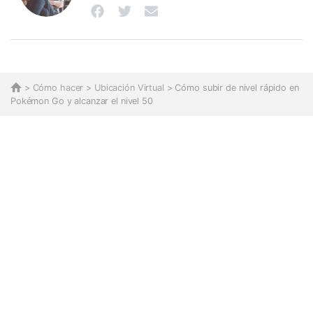
>
Cómo hacer
>
Ubicación Virtual
> Cómo subir de nivel rápido en
Pokémon Go y alcanzar el nivel 50󠀲󠀩󠀠󠀤󠀤󠀨󠀨󠀡󠀳