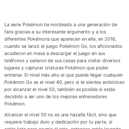
Gestor de Datos
Iniciar sesión
Reparación de Móviles
La serie Pokémon ha moldeado a una generación de
Protección del Móvil
fans gracias a su interesante argumento y a los
diferentes Pokémons que aparecen en ella, en 2016,
Encuentra Más Soluciones
cuando se lanzó el juego Pokémon Go, los aficionados
acudieron en masa a descargar el juego en sus
teléfonos y salieron de sus casas para visitar diversos
lugares y capturar criaturas Pokémon que poder
entrenar. El nivel más alto al que puede llegar cualquier
Pokémon Go es el nivel 40, pero si te sientes ambicioso
por alcanzar el nivel 50, también es posible si estás
decidido a ser uno de los mejores entrenadores
Pokémon.
Alcanzar el nivel 50 no es una hazaña fácil, sino que
requiere trabajo duro y dedicación por tu parte, si