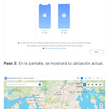
󠀰Paso 3:
En la pantalla, se mostrará tu ubicación actual.󠀲󠀩󠀠󠀤󠀥󠀤󠀠󠀩󠀳