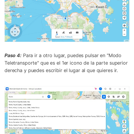
󠀰Paso 4:
Para ir a otro lugar, puedes pulsar en "Modo
Teletransporte" que es el 1er icono de la parte superior
derecha y puedes escribir el lugar al que quieres ir.󠀲󠀩󠀠󠀤󠀥󠀤󠀡󠀡󠀳