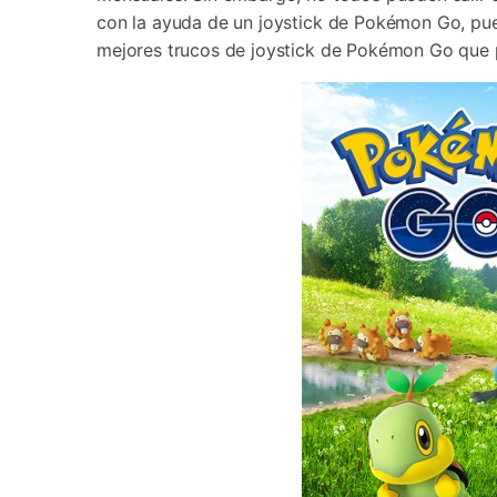
Transferir datos iPhone
Res
con la ayuda de un joystick de Pokémon Go, pue
Reparación 
Transferir datos Samsung
Res
Comienza online ahora
Pruébalo Gratis
mejores trucos de joystick de Pokémon Go que 
Transferir datos Huawei
Res
Solucionar erro
Transferir WhatsApp Business
Día
Comienza online ahora
Comienza online ahora
Comienza online ahora