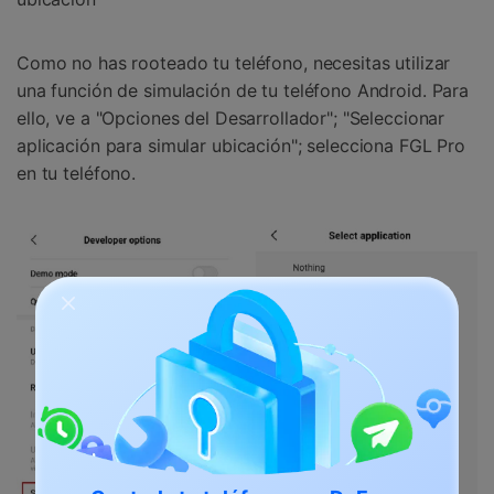
Como no has rooteado tu teléfono, necesitas utilizar
una función de simulación de tu teléfono Android. Para
ello, ve a "Opciones del Desarrollador"; "Seleccionar
aplicación para simular ubicación"; selecciona FGL Pro
en tu teléfono.