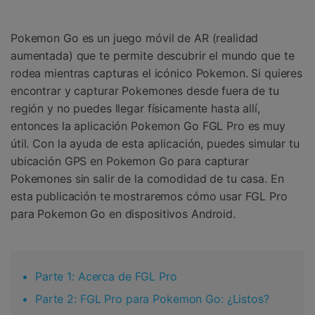
Gestor de Datos
Iniciar sesión
Reparación de Móviles
Pokemon Go es un juego móvil de AR (realidad
aumentada) que te permite descubrir el mundo que te
Protección del Móvil
rodea mientras capturas el icónico Pokemon. Si quieres
encontrar y capturar Pokemones desde fuera de tu
región y no puedes llegar físicamente hasta allí,
Encuentra Más Soluciones
entonces la aplicación Pokemon Go FGL Pro es muy
útil. Con la ayuda de esta aplicación, puedes simular tu
ubicación GPS en Pokemon Go para capturar
Pokemones sin salir de la comodidad de tu casa. En
esta publicación te mostraremos cómo usar FGL Pro
para Pokemon Go en dispositivos Android.
Parte 1: Acerca de FGL Pro
Parte 2: FGL Pro para Pokemon Go: ¿Listos?