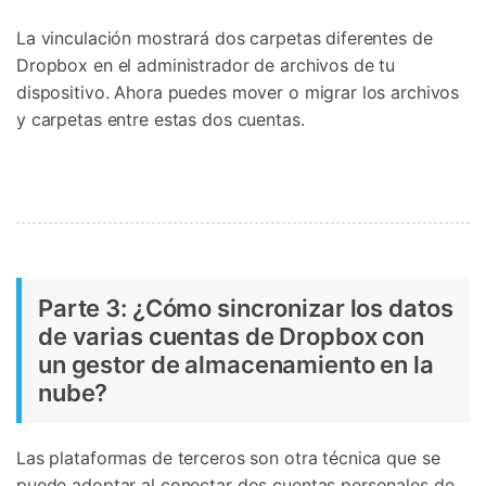
La vinculación mostrará dos carpetas diferentes de
Dropbox en el administrador de archivos de tu
dispositivo. Ahora puedes mover o migrar los archivos
y carpetas entre estas dos cuentas.
Controla tu teléfono con Dr.Fone
+50M usuarios y +17 años de confianza
Desbloquea, repara y protege tu teléfono
Recupera y transfiere datos fácilmente
Tecnología IA: sin conocimientos técnicos
Parte 3: ¿Cómo sincronizar los datos
de varias cuentas de Dropbox con
Prueba Online
Abrir App
un gestor de almacenamiento en la
nube?
Las plataformas de terceros son otra técnica que se
puede adoptar al conectar dos cuentas personales de