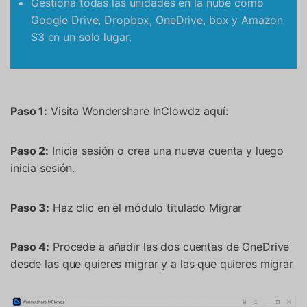
Gestiona todas las unidades en la nube como
Google Drive, Dropbox, OneDrive, box y Amazon
S3 en un solo lugar.
Controla tu teléfono con Dr.Fone
+50M usuarios y +17 años de confianza
Desbloquea, repara y protege tu teléfono
Paso 1:
Visita Wondershare InClowdz aquí:
Recupera y transfiere datos fácilmente
Tecnología IA: sin conocimientos técnicos
Paso 2:
Inicia sesión o crea una nueva cuenta y luego
Prueba Online
Abrir App
inicia sesión.
Paso 3:
Haz clic en el módulo titulado Migrar
Paso 4:
Procede a añadir las dos cuentas de OneDrive
desde las que quieres migrar y a las que quieres migrar