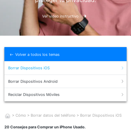
Gestor de Datos
Iniciar sesión
Reparación de Móviles
Ver video instructivo
Protección del Móvil
Encuentra Más Soluciones
Volver a todos los temas
Borrar Dispositivos iOS
Borrar Dispositivos Android
Reciclar Dispositivos Móviles
>
Cómo
>
Borrar datos del teléfono
>
Borrar Dispositivos iOS
20 Consejos para Comprar un iPhone Usado.