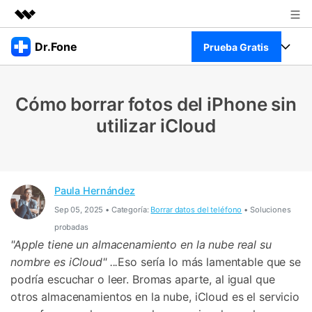
Productos destacados
Dr.Fone
Prueba Gratis
Creatividad digital con AIGC
Empresas
Kit Completo
Utilidades
Cómo borrar fotos del iPhone sin
Resumen
Quiénes somos
Ver Kit Completo >
utilizar iCloud
Productos
Soluciones
Sala de prensa
Para PC
Recursos
Tienda
Para Celular
Paula Hernández
Descubre lo mejor de Dr.Fone
Blog
Sep 05, 2025 • Categoría:
Borrar datos del teléfono
• Soluciones
Herramientas Online
probadas
Guías
Transferencia de Datos
Desbloqueo FRP en Android 16
"Apple tiene un almacenamiento en la nube real su
Más
nombre es iCloud" ...
Eso sería lo más lamentable que se
Soporte
Gestor de Datos
podría escuchar o leer. Bromas aparte, al igual que
Iniciar sesión
otros almacenamientos en la nube, iCloud es el servicio
Reparación de Móviles