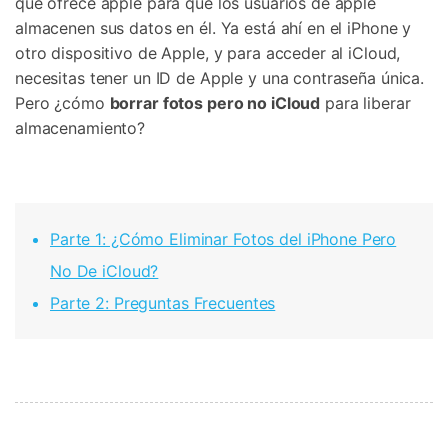
que ofrece apple para que los usuarios de apple
Protección del Móvil
almacenen sus datos en él. Ya está ahí en el iPhone y
otro dispositivo de Apple, y para acceder al iCloud,
necesitas tener un ID de Apple y una contraseña única.
Encuentra Más Soluciones
Pero ¿cómo
borrar fotos pero no iCloud
para liberar
almacenamiento?
Parte 1: ¿Cómo Eliminar Fotos del iPhone Pero
No De iCloud?
Parte 2: Preguntas Frecuentes