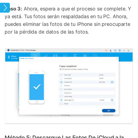
hone
Paso 3:
Ahora, espera a que el proceso se complete. Y
ya está. Tus fotos serán respaldadas en tu PC. Ahora,
puedes eliminar las fotos de tu iPhone sin preocuparte
por la pérdida de datos de las fotos.
Método 5: Descargue Las Fotos De iCloud a la