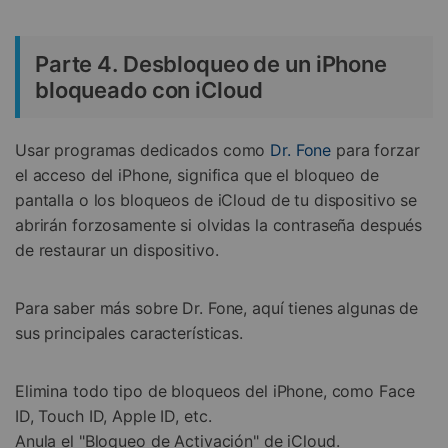
Recupera y transfiere datos fácilmente
Tecnología IA: sin conocimientos técnicos
Parte 4. Desbloqueo de un iPhone
Prueba Online
Abrir App
bloqueado con iCloud
Usar programas dedicados como
Dr. Fone
para forzar
el acceso del iPhone, significa que el bloqueo de
pantalla o los bloqueos de iCloud de tu dispositivo se
abrirán forzosamente si olvidas la contraseña después
de restaurar un dispositivo.
Para saber más sobre Dr. Fone, aquí tienes algunas de
sus principales características.
Elimina todo tipo de bloqueos del iPhone, como Face
ID, Touch ID, Apple ID, etc.
Anula el "Bloqueo de Activación" de iCloud.