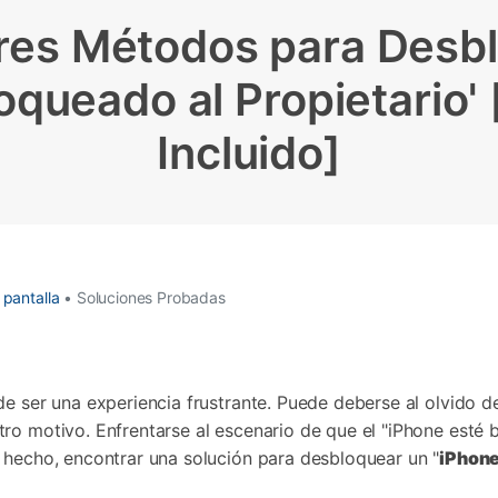
Borrador de Datos
paldar SMS iPhone
Marketing WhatsApp 
Convierte varias fotos 
de iTunes
res Métodos para Desbl
paldar y restaurar WhatsApp
Guía para vender móvil
Borrador de
Borrador d
Pruébalo Gratis
gratis
taurar WhatsApp Google Drive
Día Nacional de Pokém
iPhone
Android
res de iTunes
 Mundial del Backup
oqueado al Propietario'
Incluido]
 pantalla
• Soluciones Probadas
de ser una experiencia frustrante. Puede deberse al olvido
o motivo. Enfrentarse al escenario de que el "iPhone esté bl
 hecho, encontrar una solución para desbloquear un "
iPhone