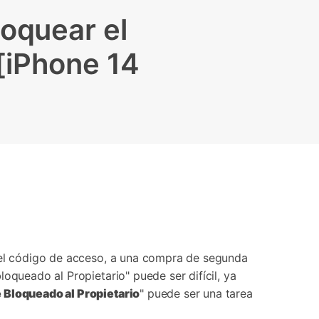
Contáctanos
BFCM
HEIC a JPG
Ubicación Virtual
oquear el
 usado
e
on
Cambio de ubicación iOS y
 [iPhone 14
Android
 del código de acceso, a una compra de segunda
oqueado al Propietario" puede ser difícil, ya
 Bloqueado al Propietario
" puede ser una tarea