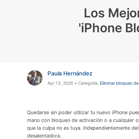
Transferir datos iPhone
Res
Reparación 
Los Mejo
Transferir datos Samsung
Res
Comienza online ahora
Pruébalo Gratis
Transferir datos Huawei
Res
Solucionar erro
Transferir WhatsApp Business
Día
'iPhone Bl
Comienza online ahora
Comienza online ahora
Comienza online ahora
Paula Hernández
Apr 13, 2026 • Categoría:
Eliminar bloqueo de
Quedarse sin poder utilizar tu nuevo iPhone pue
mano con bloqueo de activación o a cualquier otr
que la culpa no es tuya. Independientemente del
desalentadora.