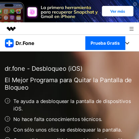
Productos destacados
Dr.Fone
Prueba Gratis
Creatividad digital con AIGC
Empresas
Kit Completo
Utilidades
dr.fone - Desbloqueo (iOS)
Resumen
Quiénes somos
Ver Kit Completo >
Productos
El Mejor Programa para Quitar la Pantalla de
Soluciones
Bloqueo
Sala de prensa
Para PC
Recursos
Te ayuda a desbloquear la pantalla de dispositivos
Tienda
Para Celular
iOS.
Descubre lo mejor de Dr.Fone
Blog
No hace falta conocimientos técnicos.
Herramientas Online
Guías
Transferencia de Datos
Con sólo unos clics se desbloquear la pantalla.
Desbloqueo FRP en Android 16
Más
Soporte