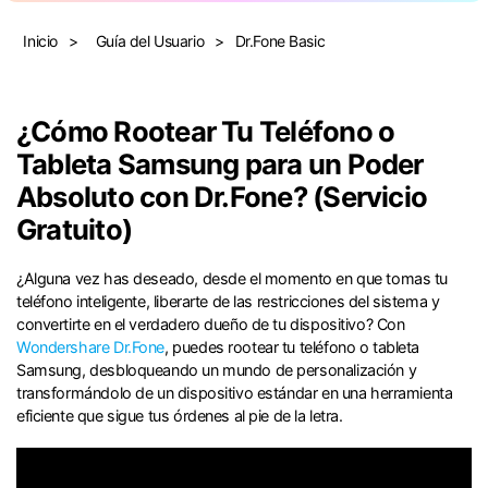
Gestor de Datos
Inicio
>
Guía del Usuario
>
Dr.Fone Basic
Iniciar sesión
Reparación de Móviles
Protección del Móvil
¿Cómo Rootear Tu Teléfono o
Tableta Samsung para un Poder
Encuentra Más Soluciones
Absoluto con Dr.Fone? (Servicio
Gratuito)
¿Alguna vez has deseado, desde el momento en que tomas tu
teléfono inteligente, liberarte de las restricciones del sistema y
convertirte en el verdadero dueño de tu dispositivo? Con
Wondershare Dr.Fone
, puedes rootear tu teléfono o tableta
Samsung, desbloqueando un mundo de personalización y
transformándolo de un dispositivo estándar en una herramienta
eficiente que sigue tus órdenes al pie de la letra.