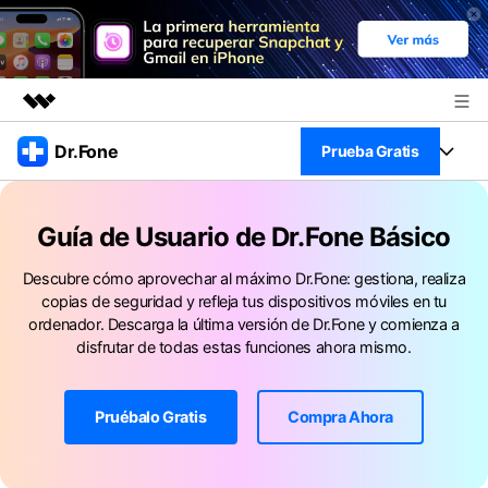
Productos destacados
Dr.Fone
Prueba Gratis
Creatividad digital con AIGC
Empresas
Kit Completo
Utilidades
Guía de Usuario de Dr.Fone Básico
Resumen
Ver Kit Completo >
Quiénes somos
Productos
Soluciones
Descubre cómo aprovechar al máximo Dr.Fone: gestiona, realiza
copias de seguridad y refleja tus dispositivos móviles en tu
Sala de prensa
Para PC
ordenador. Descarga la última versión de Dr.Fone y comienza a
Recursos
disfrutar de todas estas funciones ahora mismo.
Tienda
Para Celular
Descubre lo mejor de Dr.Fone
Blog
Pruébalo Gratis
Compra Ahora
Herramientas Online
Guías
Transferencia de Datos
Desbloqueo FRP en Android 16
Más
Soporte