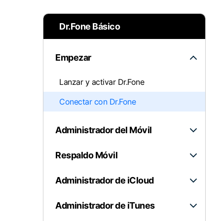
Transferir datos iPhone
Re
Solucionar error
Transferir datos Samsung
Re
Comienza online ahora
Pruébalo Gratis
Transferir datos Huawei
Re
Dr.Fone Básico
Transferir WhatsApp Business
Dí
Empezar
Lanzar y activar Dr.Fone
Comienza online ahora
Comienza online ahora
Conectar con Dr.Fone
Comienza online ahora
Administrador del Móvil
Respaldo Móvil
Administrador de iCloud
Administrador de iTunes