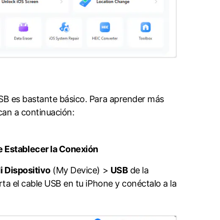
ante básico.󠀲󠀩󠀧󠀢󠀨󠀠󠀡󠀠󠀳󠀰 Para aprender más
ación:󠀲󠀩󠀧󠀢󠀨󠀠󠀡󠀡󠀳
 la Conexión󠀲󠀩󠀧󠀢󠀨󠀠󠀡󠀢󠀳
i Dispositivo
(My Device) >
USB
de la
nte, inserta el cable USB en tu iPhone y conéctalo a la