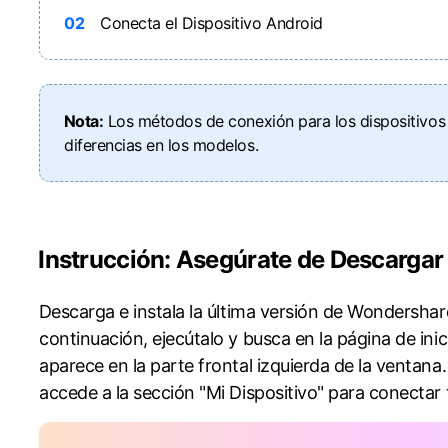
02
Conecta el Dispositivo Android󠀲󠀩󠀧󠀣󠀠󠀧󠀤󠀧󠀳
󠀰Nota:
Los métodos de conexión para los dispositivos 
diferencias en los modelos.
󠀰Instrucción: Asegúrate de Descargar La Última
󠀰Descarga e instala la última versión de Wondershare Dr.Fone 
continuación, ejecútalo y busca en la página de ini
aparece en la parte frontal izquierda de la ventana.󠀲󠀩󠀧󠀢󠀧
accede a la sección "Mi Dispositivo" para conectar tus dispo