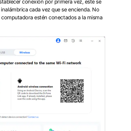
pués de establecer conexión por primera vez, este se
 cada vez que se encienda.󠀲󠀩󠀧󠀢󠀨󠀠󠀠󠀥󠀳󠀰 No
la computadora estén conectados a la misma