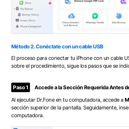
Método 2. Conéctate con un cable USB
󠀰El proceso para conectar tu iPhone con un cable USB es bast
sobre el procedimiento, sigue los pasos que se indican a continu
Paso 1
Accede a la Sección Requerida Antes de Establecer
󠀰Al ejecutar Dr.Fone en tu computadora, accede a
M
sección superior de la pantalla.󠀲󠀩󠀧󠀢󠀨󠀠󠀡󠀣󠀳󠀰 Seguidame
computadora.