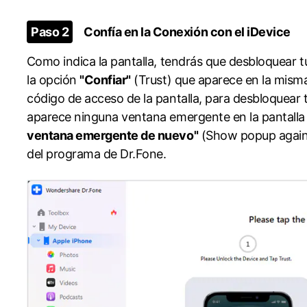
Paso 2
Confía en la Conexión con el iDevice󠀲󠀩󠀧󠀢󠀨󠀠󠀡󠀦󠀳
󠀰Como indica la pantalla, tendrás que desbloquear t
la opción
"Confiar"
(Trust) que aparece en la misma.󠀲󠀩󠀧󠀢
código de acceso de la pantalla, para desbloquear tu iPhone p
aparece ninguna ventana emergente en la pantalla 
ventana emergente de nuevo"
(Show popup again) 
del programa de Dr.Fone.