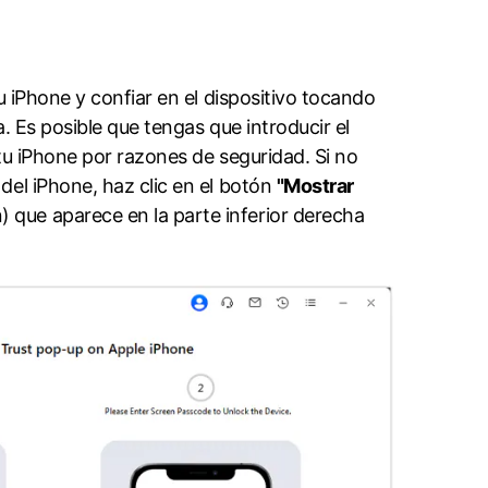
u iPhone y confiar en el dispositivo tocando
󠀨󠀠󠀡󠀧󠀳󠀰 Es posible que tengas que introducir el
or razones de seguridad.󠀲󠀩󠀧󠀢󠀨󠀠󠀡󠀨󠀳󠀰 Si no
del iPhone, haz clic en el botón
"Mostrar
que aparece en la parte inferior derecha