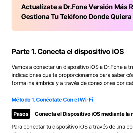
Actualízate a Dr.Fone Versión Más 
Gestiona Tu Teléfono Donde Quiera
Parte 1. Conecta el dispositivo iOS
Vamos a conectar un dispositivo iOS a Dr.Fone a través de vari
indicaciones que te proporcionamos para saber có
forma inalámbrica y a través de conexiones por cable:󠀲󠀩󠀧󠀢󠀨󠀠󠀠
Método 1. Conéctate Con el Wi-Fi󠀲󠀩󠀧󠀢󠀨󠀠󠀠󠀢󠀳
󠀰Pasos
Conecta el Dispositivo iOS mediante la red Wi-Fi󠀲󠀩󠀧
󠀰Para conectar tu dispositivo iOS a través de una c