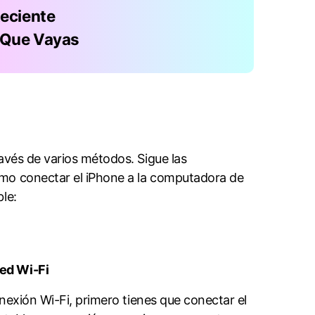
Reciente
 Que Vayas
os métodos.󠀲󠀩󠀧󠀢󠀧󠀩󠀩󠀩󠀳󠀰 Sigue las
mo conectar el iPhone a la computadora de
󠀠󠀳
󠀢󠀨󠀠󠀠󠀣󠀳
onexión Wi-Fi, primero tienes que conectar el