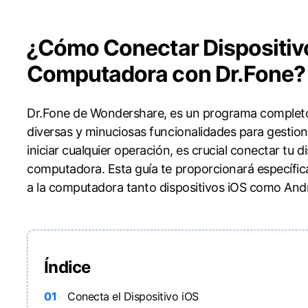
Convierte varias fotos HE
spaldar SMS iPhone
Marketing WhatsApp B
es de iTunes
iPhone
Android
gratis
spaldar y restaurar WhatsApp
Guía para vender móvil 
Pruébalo Gratis
staurar WhatsApp Google Drive
Día Nacional de Pokémo
󠀰¿Cómo Conectar Dispositiv
a Mundial del Backup
Computadora con Dr.Fone?󠀲󠀩󠀧󠀢󠀧󠀩󠀡󠀦󠀳
Dr.Fone de 󠀰Wondershare, es un programa complet
diversas y minuciosas funcionalidades para gestionar eficazme
iniciar cualquier operación, es crucial conectar tu d
computadora.󠀲󠀩󠀧󠀢󠀧󠀩󠀨󠀡󠀳󠀰 Esta guía te proporcionará
a la computadora tanto dispositivos iOS como Android.󠀲󠀩󠀧󠀢󠀧󠀩
Índice
01
Conecta el Dispositivo iOS󠀲󠀩󠀧󠀣󠀠󠀧󠀤󠀦󠀳