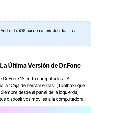
Android e iOS pueden diferir debido a las
 Versión de Dr.Fone󠀲󠀩󠀧󠀢󠀧󠀩󠀨󠀧󠀳
13 en tu computadora.󠀲󠀩󠀧󠀢󠀧󠀩󠀨󠀨󠀳󠀰 A
cio la "Caja de herramientas" (Toolbox) que
󠀨󠀩󠀳󠀰 Siempre desde el panel de la izquierda,
sitivos móviles a la computadora󠀲󠀩󠀧󠀢󠀧󠀩󠀩󠀠󠀳.