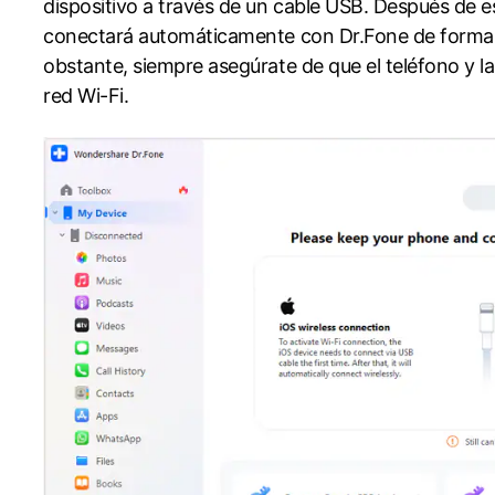
dispositivo a través de un cable USB.󠀲󠀩󠀧󠀢󠀨󠀠󠀠󠀤󠀳󠀰 Des
conectará automáticamente con Dr.Fone de forma inalámbrica
obstante, siempre asegúrate de que el teléfono y 
red Wi-Fi.󠀲󠀩󠀧󠀢󠀨󠀠󠀠󠀦󠀳