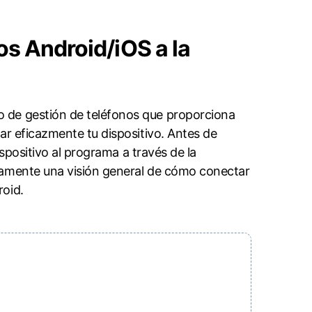
IC a JPG
Contáctanos
FCM
Ubicación Virtual
usado
n
os Android/iOS a la
Cambio de ubicación iOS y
Android
o de gestión de teléfonos que proporciona
nte tu dispositivo.󠀲󠀩󠀧󠀢󠀧󠀩󠀨󠀠󠀳󠀰 Antes de
ispositivo al programa a través de la
 específicamente una visión general de cómo conectar
󠀨󠀢󠀳