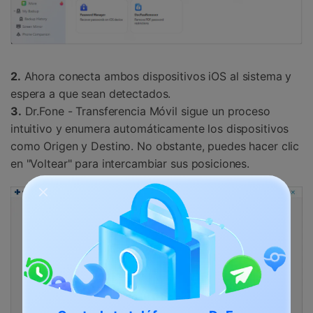
2.
Ahora conecta ambos dispositivos iOS al sistema y
espera a que sean detectados.
3.
Dr.Fone - Transferencia Móvil sigue un proceso
intuitivo y enumera automáticamente los dispositivos
como Origen y Destino. No obstante, puedes hacer clic
en "Voltear" para intercambiar sus posiciones.