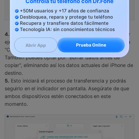
Controla tu teléfono con Dr.Fone
+50M usuarios y +17 años de confianza
Desbloquea, repara y protege tu teléfono
Recupera y transfiere datos fácilmente
Tecnología IA: sin conocimientos técnicos
4.
Elige ahora qué tipo de datos deseas transferir. Por
ejemplo, si solo deseas cambiar contactos, selecciona
Prueba Online
Abrir App
"Contactos" y haz clic en "Iniciar Transferencia".
También puedes optar por "Borrar datos antes de
copiar", eliminando así los datos actuales del iPhone de
destino.
5.
Esto iniciará el proceso de transferencia y podrás
seguirlo en el indicador en pantalla. Asegúrate de que
ambos dispositivos estén conectados en este
momento.