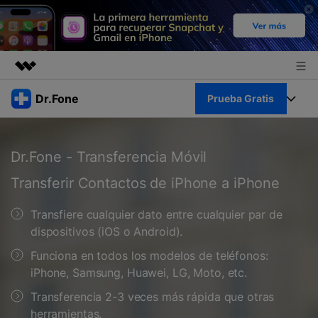
Productos destacados
Dr.Fone
Prueba Gratis
Creatividad digital con AIGC
Empresas
Kit Completo
Utilidades
Dr.Fone - Transferencia Móvil
Resumen
Quiénes somos
Ver Kit Completo >
Productos
Transferir Contactos de iPhone a iPhone
Soluciones
Sala de prensa
Para PC
Transfiere cualquier dato entre cualquier par de
Recursos
dispositivos (iOS o Android).
Tienda
Para Celular
Descubre lo mejor de Dr.Fone
Funciona en todos los modelos de teléfonos:
Blog
iPhone, Samsung, Huawei, LG, Moto, etc.
Herramientas Online
Guías
Transferencia de Datos
Transferencia 2-3 veces más rápida que otras
Desbloqueo FRP en Android 16
Más
herramientas.
Soporte