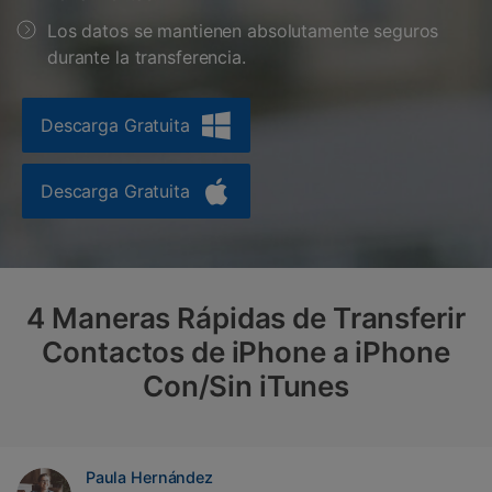
Gestor de Datos
Los datos se mantienen absolutamente seguros
Iniciar sesión
Reparación de Móviles
durante la transferencia.
Protección del Móvil
Descarga Gratuita
Encuentra Más Soluciones
Descarga Gratuita
4 Maneras Rápidas de Transferir
Contactos de iPhone a iPhone
Con/Sin iTunes
Paula Hernández