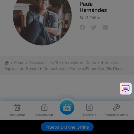
Paula
Hernández
Staff Editor
>
Cómo
>
Soluciones de Transferencia de Datos
> 4 Maneras
Rápidas de Transferir Contactos de iPhone a iPhone Con/Sin iTunes
Recuperar
Desbloquear
Transferir
Reparar Sistema
Prueba Dr.Fone Online