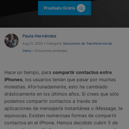
Gestor de Datos
Pruébalo Gratis
Iniciar sesión
Reparación de Móviles
Protección del Móvil
Paula Hernández
Aug 01, 2025 • Categoría:
Soluciones de Transferencia de
Encuentra Más Soluciones
Datos
• Soluciones probadas
Hace un tiempo, para
compartir contactos entre
iPhones
, los usuarios tenían que pasar por muchas
molestias. Afortunadamente, esto ha cambiado
drásticamente en los últimos años. Si crees que sólo
podemos compartir contactos a través de
aplicaciones de mensajería instantánea o iMessage, te
equivocas. Existen numerosas formas de compartir
contactos en el iPhone. Hemos decidido cubrir 5 de