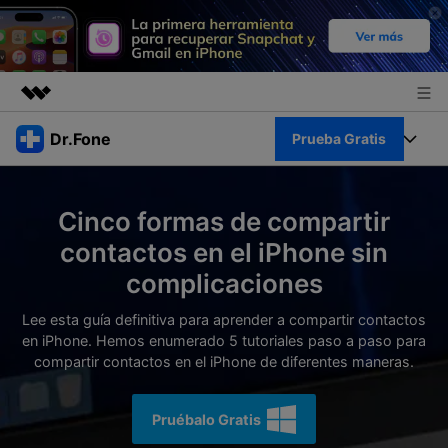
Productos destacados
Dr.Fone
Prueba Gratis
Creatividad digital con AIGC
Empresas
Kit Completo
Utilidades
Cinco formas de compartir
Resumen
Quiénes somos
Ver Kit Completo >
contactos en el iPhone sin
Productos
Soluciones
complicaciones
Sala de prensa
Para PC
Recursos
Lee esta guía definitiva para aprender a compartir contactos
Tienda
en iPhone. Hemos enumerado 5 tutoriales paso a paso para
Para Celular
Descubre lo mejor de Dr.Fone
compartir contactos en el iPhone de diferentes maneras.
Blog
Herramientas Online
Guías
Transferencia de Datos
Pruébalo Gratis
Desbloqueo FRP en Android 16
Más
Soporte