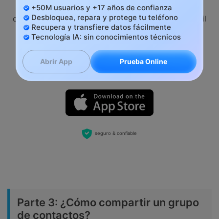
para PC por correo electrónico
+50M usuarios y +17 años de confianza
Desbloquea, repara y protege tu teléfono
o prueba nuestra aplicación MobileTrans en tu móvil
Recupera y transfiere datos fácilmente
>>
Tecnología IA: sin conocimientos técnicos
Prueba Online
Abrir App
seguro & confiable
Parte 3: ¿Cómo compartir un grupo
de contactos?