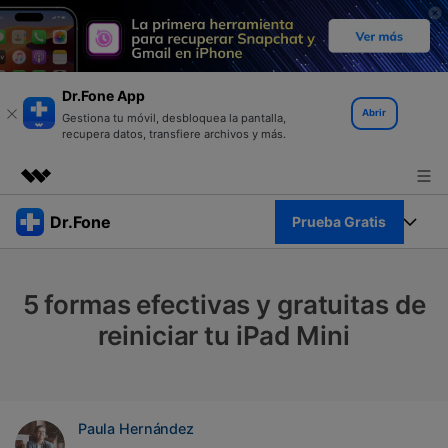
Dr.Fone App
Abrir
Gestiona tu móvil, desbloquea la pantalla,
recupera datos, transfiere archivos y más.
Productos destacados
Dr.Fone
Prueba Gratis
Creatividad digital con AIGC
Empresas
Kit Completo
Utilidades
5 formas efectivas y gratuitas de
Resumen
Quiénes somos
Ver Kit Completo >
reiniciar tu iPad Mini
Productos
Soluciones
Sala de prensa
Para PC
Recursos
Tienda
Para Celular
Paula Hernández
Descubre lo mejor de Dr.Fone
Blog