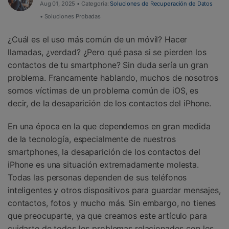
Aug 01, 2025 • Categoría:
Soluciones de Recuperación de Datos
Herramientas Online
• Soluciones Probadas
Guías
Transferencia de Datos
Desbloqueo FRP en Android 16
Más
¿Cuál es el uso más común de un móvil? Hacer
Soporte
Gestor de Datos
llamadas, ¿verdad? ¿Pero qué pasa si se pierden los
Iniciar sesión
contactos de tu smartphone? Sin duda sería un gran
Reparación de Móviles
problema. Francamente hablando, muchos de nosotros
Protección del Móvil
somos víctimas de un problema común de iOS, es
decir, de la desaparición de los contactos del iPhone.
Encuentra Más Soluciones
En una época en la que dependemos en gran medida
de la tecnología, especialmente de nuestros
smartphones, la desaparición de los contactos del
iPhone es una situación extremadamente molesta.
Todas las personas dependen de sus teléfonos
inteligentes y otros dispositivos para guardar mensajes,
contactos, fotos y mucho más. Sin embargo, no tienes
que preocuparte, ya que creamos este artículo para
cuidarte de todos los problemas relacionados con los