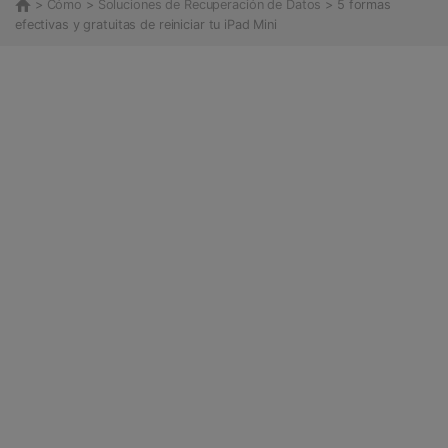
>
Cómo
>
Soluciones de Recuperación de Datos
> 5 formas
efectivas y gratuitas de reiniciar tu iPad Mini