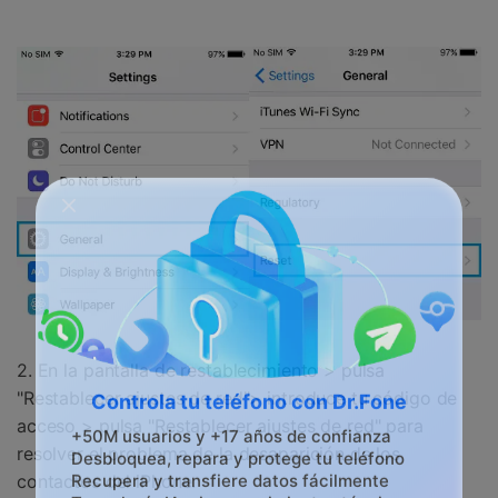
2. En la pantalla de restablecimiento > pulsa
"Restablecer ajustes de red"> introduce tu código de
Controla tu teléfono con Dr.Fone
acceso > pulsa "Restablecer ajustes de red" para
resolver el problema de la desaparición de los
+50M usuarios y +17 años de confianza
contactos del iPhone.
Desbloquea, repara y protege tu teléfono