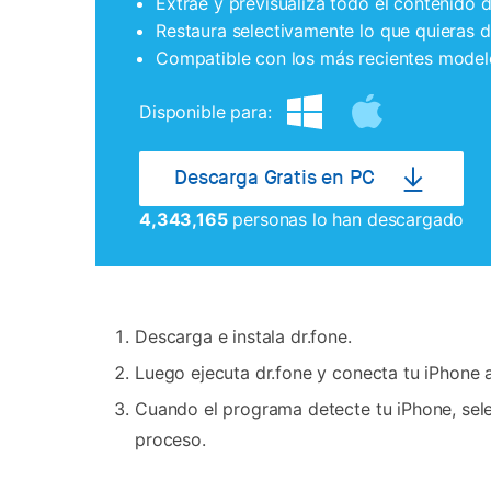
Extrae y previsualiza todo el contenido 
Restaura selectivamente lo que quieras d
Compatible con los más recientes model
Disponible para:
Descarga Gratis en PC
4,343,166
personas lo han descargado
Descarga e instala dr.fone.
Luego ejecuta dr.fone y conecta tu iPhone 
Cuando el programa detecte tu iPhone, selec
proceso.