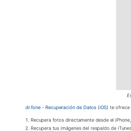
Transferir datos iPhone
Res
Reparación 
Transferir datos Samsung
Res
Comienza online ahora
Pruébalo Gratis
Transferir datos Huawei
Res
Solucionar erro
Transferir WhatsApp Business
Día
Comienza online ahora
Comienza online ahora
Comienza online ahora
E
dr.fone - Recuperación de Datos (iOS)
te ofrece 
Recupera fotos directamente desde el iPhone,
Recupera tus imágenes del respaldo de iTune