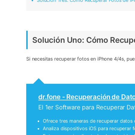
Solución Tres: Cómo Recuperar Fotos de iP
Solución Uno: Cómo Recupe
Si necesitas recuperar fotos en iPhone 4/4s, pu
dr.fone - Recuperación de Dato
El 1er Software para Recuperar Da
Ofrece tres maneras de recuperar datos 
Analiza dispositivos iOS para recuperar f