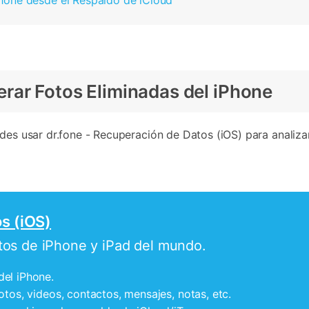
hone desde el Respaldo de iCloud
rar Fotos Eliminadas del iPhone
edes usar dr.fone - Recuperación de Datos (iOS) para analiza
s (iOS)
tos de iPhone y iPad del mundo.
del iPhone.
otos, videos, contactos, mensajes, notas, etc.