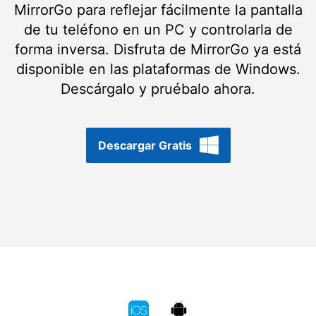
Gestor de Datos
MirrorGo para reflejar fácilmente la pantalla
de tu teléfono en un PC y controlarla de
Iniciar sesión
Reparación de Móviles
forma inversa. Disfruta de MirrorGo ya está
Protección del Móvil
disponible en las plataformas de Windows.
Descárgalo y pruébalo ahora.
Encuentra Más Soluciones
Descargar Gratis