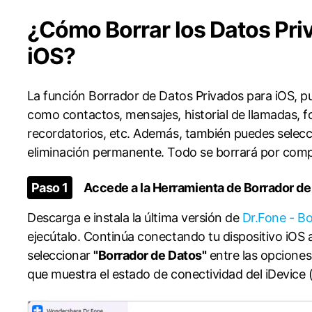
Convierte varias fotos HE
spaldar SMS iPhone
Marketing WhatsApp B
es de iTunes
iPhone
Android
gratis
spaldar y restaurar WhatsApp
Guía para vender móvil 
¿Cómo Borrar los Datos Pri
Pruébalo Gratis
staurar WhatsApp Google Drive
Día Nacional de Pokémo
iOS?󠀲󠀩󠀧󠀢󠀩󠀣󠀣󠀦
a Mundial del Backup
󠀰La función Borrador de Datos Privados para iOS, p
como contactos, mensajes, historial de llamadas, fot
recordatorios, etc.󠀲󠀩󠀧󠀢󠀩󠀣󠀣󠀧󠀳󠀰 Además, también puede
eliminación permanente.󠀲󠀩󠀧󠀢󠀩󠀣󠀣󠀨󠀳󠀰 Todo se borrará por complet
󠀰Paso 1
Accede a la Herramienta de Borrador de Datos󠀲󠀩󠀧󠀢
Descarga e instala la última versión de
Dr.Fone - Bo
ejecútalo.󠀲󠀩󠀧󠀢󠀩󠀣󠀤󠀡󠀳󠀰 Continúa conectando tu disposit
seleccionar
"Borrador de Datos"
entre las opciones dispo
que muestra el estado de conectividad del iDevice 