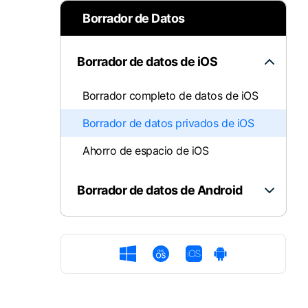
Transferir datos iPhone
Re
Solucionar error
Borrador de Datos
Transferir datos Samsung
Re
Comienza online ahora
Pruébalo Gratis
Transferir datos Huawei
Re
Transferir WhatsApp Business
Dí
Borrador de datos de iOS
Borrador completo de datos de iOS
Borrador de datos privados de iOS
Comienza online ahora
Comienza online ahora
Comienza online ahora
Ahorro de espacio de iOS
Borrador de datos de Android