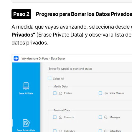
󠀰Paso 2
Progreso para Borrar los Datos Privados󠀲󠀩󠀧󠀢󠀩󠀣󠀤󠀦
󠀰A medida que vayas avanzando, selecciona desde e
Privados"
(Erase Private Data) y observa la lista d
datos privados.