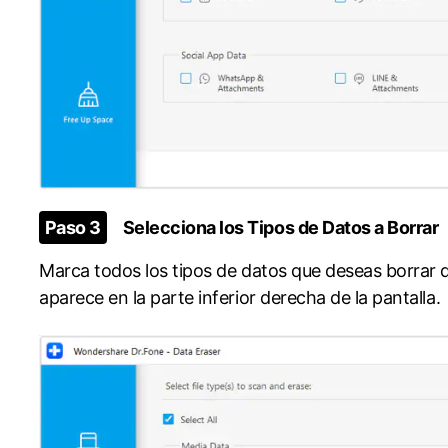
󠀰Paso 3
Selecciona los Tipos de Datos a Borrar󠀲󠀩󠀧󠀢󠀩󠀣󠀤󠀩󠀳
Marca todos los tipos de datos que deseas borrar d
aparece en la parte inferior derecha de la pantalla.