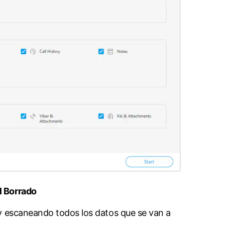
󠀢󠀩󠀣󠀥󠀢󠀳
y escaneando todos los datos que se van a