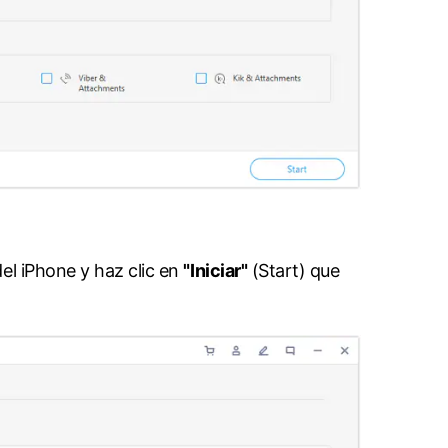
el iPhone y haz clic en
"Iniciar"
(Start) que