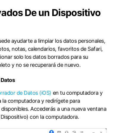
IC a JPG
Contáctanos
FCM
Ubicación Virtual
usado
vados De un Dispositivo
n
Cambio de ubicación iOS y
Android
uede ayudarte a limpiar los datos personales,
os, notas, calendarios, favoritos de Safari,
s seleccionar solo los datos borrados para su
o y no se recuperará de nuevo.󠀲󠀩󠀧󠀢󠀩󠀣󠀣󠀩󠀳
󠀣󠀤󠀠󠀳
rrador de Datos (iOS)
en tu computadora y
ivo iOS a la computadora y redirígete para
nibles.󠀲󠀩󠀧󠀢󠀩󠀣󠀤󠀢󠀳󠀰 Accederás a una nueva ventana
(Dispositivo) con la computadora.