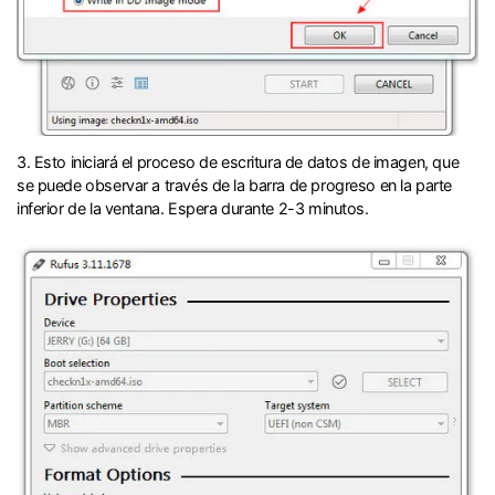
3. Esto iniciará el proceso de escritura de datos de imagen, que
se puede observar a través de la barra de progreso en la parte
inferior de la ventana.󠀲󠀩󠀧󠀣󠀠󠀨󠀤󠀥󠀳󠀰 Espera durante 2-3 minutos.󠀲󠀩󠀧󠀣󠀠󠀨󠀤󠀦