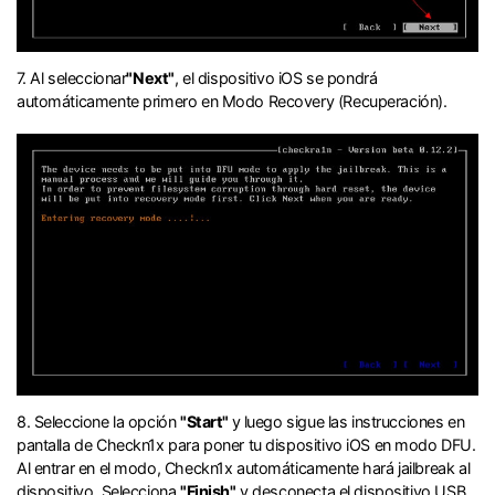
󠀰7. Al seleccionar
"Next"
, el dispositivo iOS se pondrá
automáticamente primero en Modo Recovery (Recuperación).󠀲󠀩󠀧󠀣󠀠󠀩󠀠󠀡󠀳
8. Seleccione la opción
"Start"
y luego sigue las instrucciones en
pantalla de Checkn1x para poner tu dispositivo iOS en modo DFU.󠀲󠀩󠀧󠀣󠀠󠀩󠀠󠀣󠀳󠀰
Al entrar en el modo, Checkn1x automáticamente hará jailbreak al
dispositivo.󠀲󠀩󠀧󠀣󠀠󠀩󠀠󠀤󠀳󠀰 Selecciona
"Finish"
y desconecta el dispositivo USB