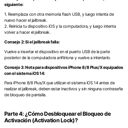
siguiente:󠀲󠀩󠀧󠀣󠀠󠀩󠀠󠀩󠀩󠀳
1. Reemplaza con otra memoria flash USB, y luego intenta de
nuevo hacer el jailbreak.
2. Reinicia tu dispositivo iOS y la computadora, y luego intenta
volver a hacer el jailbreak.
Consejo 2: Si el jailbreak falla:󠀲󠀩󠀧󠀣󠀠󠀩󠀡󠀢󠀳
Vuelve a insertar el dispositivo en el puerto USB de la parte
posterior de la computadora anfitriona y vuelve a intentarlo󠀲󠀩󠀧󠀣󠀠󠀩󠀡󠀣󠀳.
󠀰Consejo 3: Nota para dispositivos iPhone 8/8 Plus/X equipados
con el sistema iOS 14:󠀲󠀩󠀧󠀣󠀠󠀩󠀡󠀤󠀳
󠀰Para iPhone 8/8 Plus/X que utilizan el sistema iOS 14 antes de
realizar el jailbreak, deben estar inactivos y sin ninguna contraseña
de bloqueo de pantalla.
Parte 4: ¿Cómo Desbloquear el Bloqueo de
Activación (Activation Lock)?󠀲󠀩󠀧󠀣󠀠󠀨󠀢󠀩󠀳