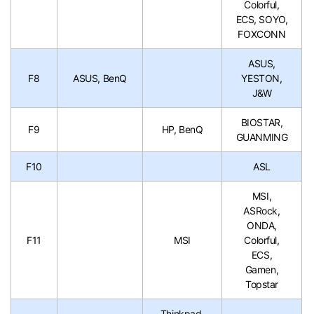
Colorful,
ECS, SOYO,
FOXCONN
ASUS,
F8
ASUS, BenQ
YESTON,
J&W
BIOSTAR,
F9
HP, BenQ
GUANMING
F10
ASL
MSI,
ASRock,
ONDA,
F11
MSI
Colorful,
ECS,
Gamen,
Topstar
Thinkpad,