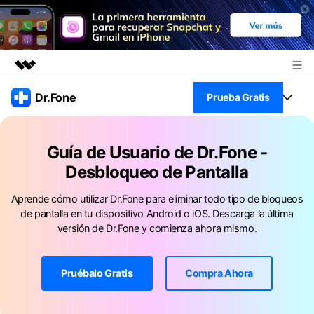
Productos destacados
Dr.Fone
Prueba Gratis
Creatividad digital con AIGC
Empresas
Kit Completo
Utilidades
Guía de Usuario de Dr.Fone -
Resumen
Ver Kit Completo >
Quiénes somos
Desbloqueo de Pantalla
Productos
Soluciones
Aprende cómo utilizar Dr.Fone para eliminar todo tipo de bloqueos
Sala de prensa
Para PC
Recursos
de pantalla en tu dispositivo Android o iOS. Descarga la última
versión de Dr.Fone y comienza ahora mismo.
Tienda
Para Celular
Descubre lo mejor de Dr.Fone
Blog
Herramientas Online
Pruébalo Gratis
Compra Ahora
Guías
Transferencia de Datos
Desbloqueo FRP en Android 16
Más
Soporte