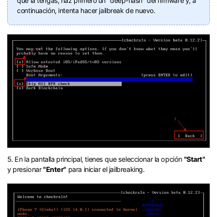
que la tengas, haz primero un "deep-flash" del firmware y, a
continuación, intenta hacer jailbreak de nuevo.󠀲󠀩󠀧󠀣󠀠󠀨󠀩󠀣󠀳
󠀰5. En la pantalla principal, tienes que seleccionar la opción
"Start"
y presionar
"Enter"
para iniciar el jailbreaking.󠀲󠀩󠀧󠀣󠀠󠀨󠀩󠀥󠀳