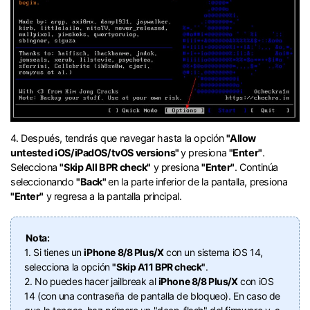
󠀰4. Después, tendrás que navegar hasta la opción
"Allow
untested iOS/iPadOS/tvOS versions"
y presiona
"Enter"
.󠀲󠀩󠀧󠀣󠀠󠀨󠀨󠀧󠀳󠀰
Selecciona
"Skip All BPR check"
y presiona
"Enter"
.󠀲󠀩󠀧󠀣󠀠󠀨󠀨󠀨󠀳󠀰 Continúa
seleccionando
"Back"
en la parte inferior de la pantalla, presiona
"Enter"
y regresa a la pantalla principal󠀲󠀩󠀧󠀣󠀠󠀨󠀨󠀩󠀳.
󠀰 Nota:
1. Si tienes un
iPhone 8/8 Plus/X
con un sistema iOS 14,
selecciona la opción
"Skip A11 BPR check"
.
2. No puedes hacer jailbreak al
iPhone 8/8 Plus/X
con iOS
14 (con una contraseña de pantalla de bloqueo).󠀲󠀩󠀧󠀣󠀠󠀨󠀩󠀢󠀳󠀰 En caso de