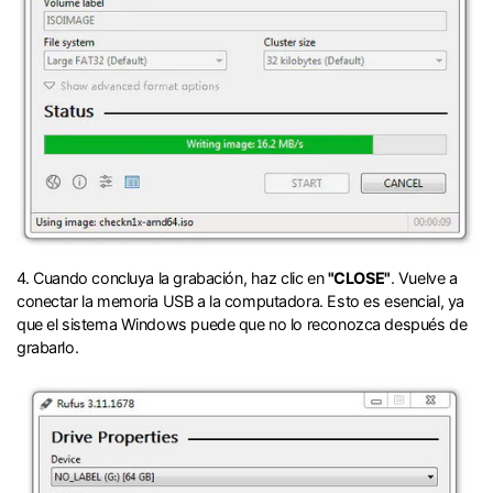
󠀰4. Cuando concluya la grabación, haz clic en
"CLOSE"
.󠀲󠀩󠀧󠀣󠀠󠀨󠀤󠀨󠀳󠀰 Vuelve a
conectar la memoria USB a la computadora.󠀲󠀩󠀧󠀣󠀠󠀨󠀤󠀩󠀳󠀰 Esto es esencial, ya
que el sistema Windows puede que no lo reconozca después de
grabarlo.󠀲󠀩󠀧󠀣󠀠󠀨󠀥󠀠