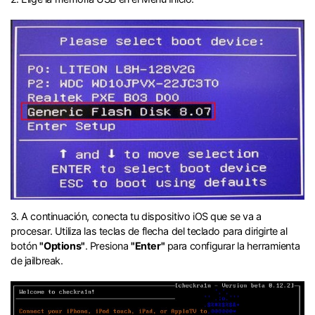
󠀰3. A continuación, conecta tu dispositivo iOS que se va a
procesar.󠀲󠀩󠀧󠀣󠀠󠀨󠀨󠀣󠀳󠀰 Utiliza las teclas de flecha del teclado para dirigirte al
botón
"Options"
.󠀲󠀩󠀧󠀣󠀠󠀨󠀨󠀤󠀳󠀰 Presiona
"Enter"
para configurar la herramienta
de jailbreak.󠀲󠀩󠀧󠀣󠀠󠀨󠀨󠀥󠀳