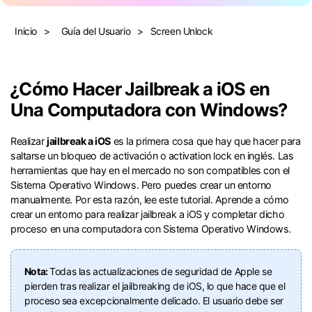
Gestor de Datos
Iniciar sesión
Inicio
>
Guía del Usuario
>
Screen Unlock
Reparación de Móviles
Protección del Móvil
󠀰¿Cómo Hacer Jailbreak a iOS en
Una Computadora con Windows?󠀲󠀩󠀧󠀢󠀧󠀩󠀡󠀨󠀳
Encuentra Más Soluciones
Realizar
jailbreak a iOS
es la primera cosa que hay que hacer para
saltarse un bloqueo de activación o activation lock en inglés.󠀲󠀩󠀧󠀣󠀠󠀨󠀡󠀨󠀳󠀰 Las
herramientas que hay en el mercado no son compatibles con el
Sistema Operativo Windows.󠀲󠀩󠀧󠀣󠀠󠀨󠀡󠀩󠀳󠀰 Pero puedes crear un entorno
manualmente.󠀲󠀩󠀧󠀣󠀠󠀨󠀢󠀠󠀳󠀰 Por esta razón, lee este tutorial.󠀲󠀩󠀧󠀣󠀠󠀨󠀢󠀡󠀳 Aprende a cómo
crear un entorno para realizar jailbreak a iOS y completar dicho
proceso en una computadora con Sistema Operativo Windows.󠀲󠀩󠀧󠀣󠀠󠀨󠀢
󠀰Nota:
Todas las actualizaciones de seguridad de Apple se
pierden tras realizar el jailbreaking de iOS, lo que hace que el
proceso sea excepcionalmente delicado.󠀲󠀩󠀧󠀣󠀠󠀨󠀢󠀣󠀳󠀰 El usuario debe ser