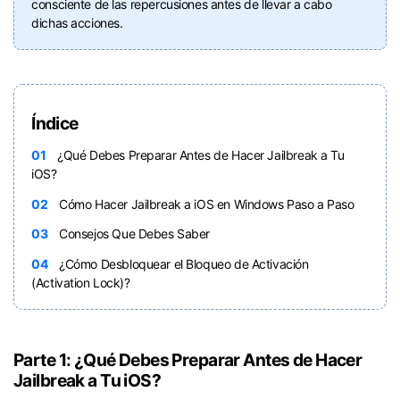
consciente de las repercusiones antes de llevar a cabo
dichas acciones.󠀲󠀩󠀧󠀣󠀠󠀨󠀢󠀤󠀳
Índice
01
¿Qué Debes Preparar Antes de Hacer Jailbreak a Tu
iOS?󠀲󠀩󠀧󠀣󠀠󠀨󠀢󠀦󠀳
02
Cómo Hacer Jailbreak a iOS en Windows Paso a Paso󠀲󠀩󠀧󠀣󠀠󠀨󠀢󠀧󠀳
03
Consejos Que Debes Saber󠀲󠀩󠀧󠀣󠀠󠀨󠀢󠀨󠀳
04
¿Cómo Desbloquear el Bloqueo de Activación
(Activation Lock)?󠀲󠀩󠀧󠀣󠀠󠀨󠀢󠀩󠀳
Parte 1: ¿Qué Debes Preparar Antes de Hacer
Jailbreak a Tu iOS?󠀲󠀩󠀧󠀣󠀠󠀨󠀢󠀦󠀳