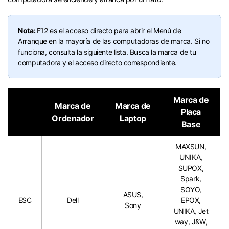
Nota:
F12 es el acceso directo para abrir el Menú de
Arranque en la mayoría de las computadoras de marca.󠀲󠀩󠀧󠀣󠀠󠀨󠀥󠀥󠀳󠀰 Si no
funciona, consulta la siguiente lista.󠀲󠀩󠀧󠀣󠀠󠀨󠀥󠀦󠀳󠀰 Busca la marca de tu
computadora y el acceso directo correspondiente.󠀲󠀩󠀧󠀣󠀠󠀨󠀥󠀧󠀳
Marca de
󠀰Marca de
Marca de
Placa
Ordenador
Laptop
Base󠀲󠀩󠀧󠀣󠀠󠀨󠀦󠀠󠀳
MAXSUN,
UNIKA,
SUPOX,
Spark,
SOYO,
ASUS,
ESC
Dell
EPOX,
Sony
UNIKA, Jet
way, J&W,