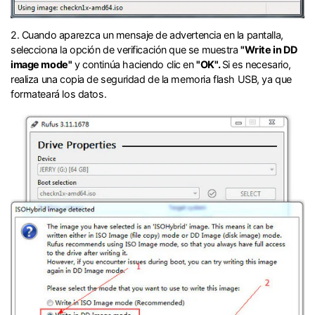
2.󠀰 Cuando aparezca un mensaje de advertencia en la pantalla,
selecciona la opción de verificación que se muestra
"Write in DD
image mode"
y continúa haciendo clic en
"OK".󠀲󠀩󠀧󠀣󠀠󠀨󠀤󠀢󠀳󠀰
Si es necesario,
realiza una copia de seguridad de la memoria flash USB, ya que
formateará los datos.󠀨󠀤󠀣󠀳