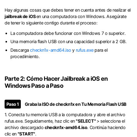
󠀰Hay algunas cosas que debes tener en cuenta antes de realizar el
jailbreak de iOS
en una computadora con Windows.󠀲󠀩󠀧󠀣󠀠󠀨󠀣󠀡󠀳󠀰 Asegúrate
de tener lo siguiente contigo durante el proceso:󠀲󠀩󠀧󠀣󠀠󠀨󠀣󠀢
La computadora debe funcionar con Windows 7 o superior󠀲󠀩󠀧󠀣󠀠󠀨󠀣󠀣󠀣󠀳.
󠀰Una memoria flash USB con una capacidad superior a 2 GB.󠀲󠀩󠀧󠀣󠀠󠀨󠀣󠀤󠀳
Descarga
checkn1x-amd64.iso
y
rufus.exe
para el
procedimiento.
Parte 2: Cómo Hacer Jailbreak a iOS en
Windows Paso a Paso󠀲󠀩󠀧󠀣󠀠󠀨󠀢󠀧󠀳
󠀰Paso 1
Graba la ISO de checkn1x en Tu Memoria Flash USB󠀲󠀩󠀧󠀣󠀠󠀨󠀣󠀧󠀳
󠀰1. Conecta tu memoria USB a la computadora y abre el archivo
rufus.exe.󠀲󠀩󠀧󠀣󠀠󠀨󠀣󠀨󠀳󠀰 Seguidamente, haz clic en
"SELECT"
> selecciona el
archivo descargado
checkn1x-amd64.iso
.󠀲󠀩󠀧󠀣󠀠󠀨󠀣󠀩󠀳󠀰 Continúa haciendo
clic en
"START"
.󠀲󠀩󠀧󠀣󠀠󠀨󠀤󠀠󠀳