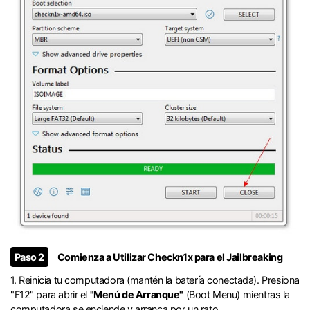
󠀰Paso 2
Comienza a Utilizar Checkn1x para el Jailbreaking󠀲󠀩󠀧󠀣󠀠󠀨󠀥󠀢󠀳
󠀰1. Reinicia tu computadora (mantén la batería conectada).󠀲󠀩󠀧󠀣󠀠󠀨󠀥󠀣󠀳 Presiona
"F12" para abrir el
"Menú de Arranque"
(Boot Menu) mientras la
computadora se enciende y arranca por un rato.󠀲󠀩󠀧󠀣󠀠󠀨󠀥󠀤󠀳