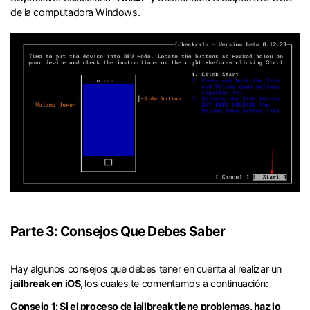
de la computadora Windows.󠀲󠀩󠀧󠀣󠀠󠀩󠀠󠀥󠀳
Parte 3: Consejos Que Debes Saber󠀲󠀩󠀧󠀣󠀠󠀨󠀢󠀨󠀳
󠀰Hay algunos consejos que debes tener en cuenta al realizar un
jailbreak en iOS,
los cuales te comentamos a continuación:
Consejo 1: Si el proceso de jailbreak tiene problemas, haz lo