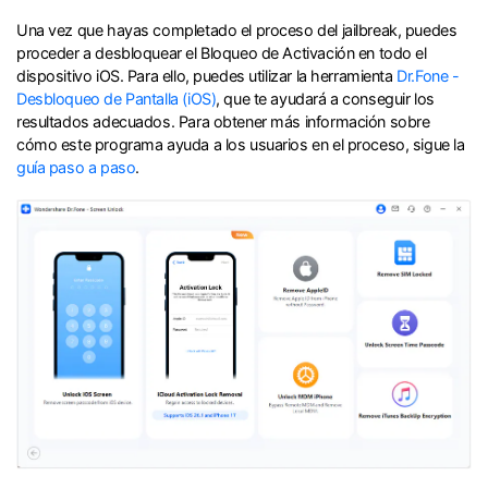
Una vez que hayas completado el proceso del jailbreak, puedes
proceder a desbloquear el Bloqueo de Activación en todo el
dispositivo iOS.󠀲󠀩󠀧󠀣󠀠󠀩󠀡󠀧󠀳󠀰 Para ello, puedes utilizar la herramienta
Dr.Fone -
Desbloqueo de Pantalla (iOS)
, que te ayudará a conseguir los
resultados adecuados.󠀲󠀩󠀧󠀣󠀠󠀩󠀡󠀨󠀳󠀰 Para obtener más información sobre
cómo este programa ayuda a los usuarios en el proceso, sigue la
guía paso a paso
.󠀲󠀩󠀧󠀣󠀠󠀩󠀡󠀩󠀳