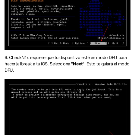
󠀰6. CheckN1x requiere que tu dispositivo esté en modo DFU para
hacer jailbreak a tu iOS.󠀲󠀩󠀧󠀣󠀠󠀨󠀩󠀧󠀳󠀰 Selecciona
"Next"
.󠀲󠀩󠀧󠀣󠀠󠀨󠀩󠀨󠀳󠀰 Esto te guiará al modo
DFU.󠀲󠀩󠀧󠀣󠀠󠀨󠀩󠀩󠀳