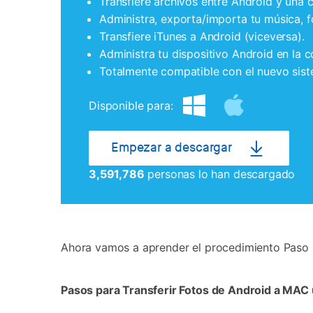
Transfiere archivos entre Android y una
Administra, exporta/importa tu música, f
Transfiere iTunes a Android (viceversa).
Administra tu dispositivo Android en la 
Totalmente compatible con el nuevo sist
Disponible para:
Empezar a descargar
3,591,786
personas lo han descargado
Ahora vamos a aprender el procedimiento Paso a
Pasos para Transferir Fotos de Android a MAC