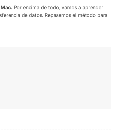
Contáctanos
BFCM
HEIC a JPG
 Mac.
Por encima de todo, vamos a aprender
Ubicación Virtual
 usado
e
ransferencia de datos. Repasemos el método para
on
Cambio de ubicación iOS y
Android