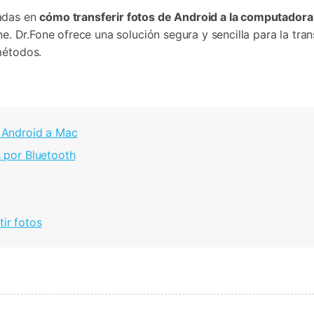
Borrador de Datos
paldar SMS iPhone
Marketing WhatsApp 
Convierte varias fotos 
badas en
cómo transferir fotos de Android a la computadora
de iTunes
paldar y restaurar WhatsApp
Guía para vender móvil
Borrador de
Borrador d
Pruébalo Gratis
gratis
one. Dr.Fone ofrece una solución segura y sencilla para la t
taurar WhatsApp Google Drive
Día Nacional de Pokém
iPhone
Android
res de iTunes
 Mundial del Backup
métodos.
e Android a Mac
s por Bluetooth
tir fotos