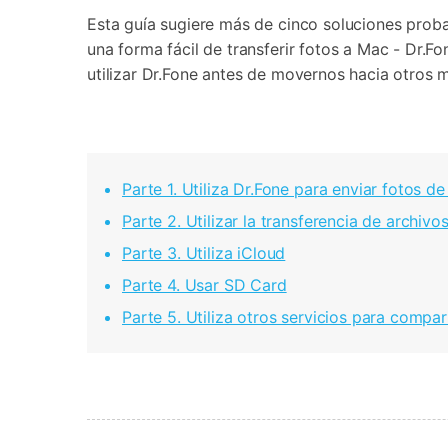
Transferir datos iPhone
Res
Esta guía sugiere más de cinco soluciones pro
Reparación 
Transferir datos Samsung
Res
Comienza online ahora
Pruébalo Gratis
una forma fácil de transferir fotos a Mac - Dr.F
Transferir datos Huawei
Res
Solucionar erro
Transferir WhatsApp Business
Día
utilizar Dr.Fone antes de movernos hacia otros 
Comienza online ahora
Parte 1. Utiliza Dr.Fone para enviar fotos d
Comienza online ahora
Comienza online ahora
Parte 2. Utilizar la transferencia de archivo
Parte 3. Utiliza iCloud
Parte 4. Usar SD Card
Parte 5. Utiliza otros servicios para compar