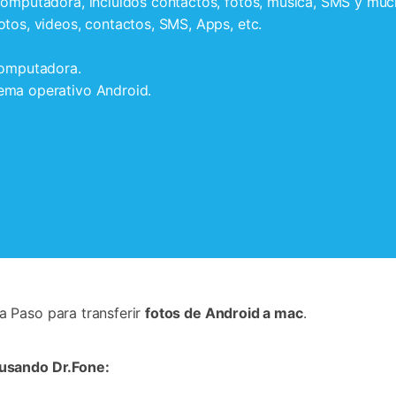
 computadora, incluidos contactos, fotos, música, SMS y mu
otos, videos, contactos, SMS, Apps, etc.
computadora.
ema operativo Android.
 Paso para transferir
fotos de Android a mac
.
 usando Dr.Fone: