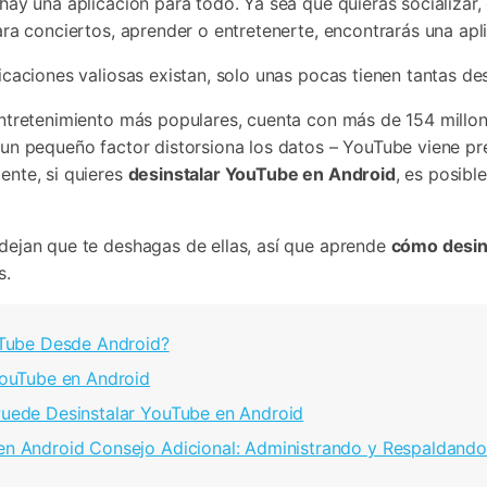
hay una aplicación para todo. Ya sea que quieras socializar
ara conciertos, aprender o entretenerte, encontrarás una apl
icaciones valiosas existan, solo unas pocas tienen tantas 
ntretenimiento más populares, cuenta con más de 154 millon
un pequeño factor distorsiona los datos – YouTube viene pre
nte, si quieres
desinstalar YouTube en Android
, es posibl
dejan que te deshagas de ellas, así que aprende
cómo desin
s.
uTube Desde Android?
YouTube en Android
Puede Desinstalar YouTube en Android
en Android Consejo Adicional: Administrando y Respaldando 