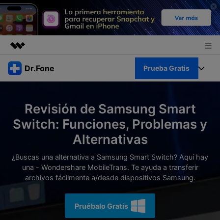
Productos destacados
Dr.Fone
Prueba Gratis
Creatividad digital con AIGC
Empresas
Kit Completo
Utilidades
Revisión de Samsung Smart
Resumen
Quiénes somos
Ver Kit Completo >
Switch: Funciones, Problemas y
Productos
Soluciones
Alternativas
Sala de prensa
Para PC
Recursos
¿Buscas una alternativa a Samsung Smart Switch? Aquí hay
Tienda
una - Wondershare MobileTrans. Te ayuda a transferir
Para Celular
Descubre lo mejor de Dr.Fone
archivos fácilmente a/desde dispositivos Samsung.
Blog
Herramientas Online
Guías
Transferencia de Datos
Pruébalo Gratis
Desbloqueo FRP en Android 16
Más
Soporte