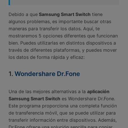
Debido a que
Samsung Smart Switch
tiene
algunos problemas, es importante buscar otras
maneras para transferir los datos.󠀲󠀡󠀤󠀥󠀠󠀤󠀢󠀠󠀠󠀳󠀰 Aquí, te
mostraremos 5 opciones diferentes que funcionan
bien.󠀲󠀡󠀤󠀥󠀠󠀤󠀢󠀠󠀡󠀳󠀰 Puedes utilizarlas en distintos dispositivos a
través de diferentes plataformas, y puedes mover
los datos de forma rápida y eficaz:󠀲󠀡󠀤󠀥󠀠󠀤󠀢󠀠󠀢󠀳
1.
Wondershare Dr.Fone󠀲󠀡󠀤󠀥󠀠󠀤󠀢󠀠󠀣󠀳
Una de las mejores alternativas a la
aplicación
Samsung Smart Switch
es Wondershare Dr.Fone.󠀲󠀡󠀤󠀥󠀠󠀤󠀢󠀠󠀤󠀳
Este programa proporciona una completa función
de transferencia móvil, que se puede utilizar para
transferir información entre dispositivos.󠀲󠀡󠀤󠀥󠀠󠀤󠀢󠀠󠀥󠀳 Además,
Dr.Fone ofrece una solución sencilla para copiar