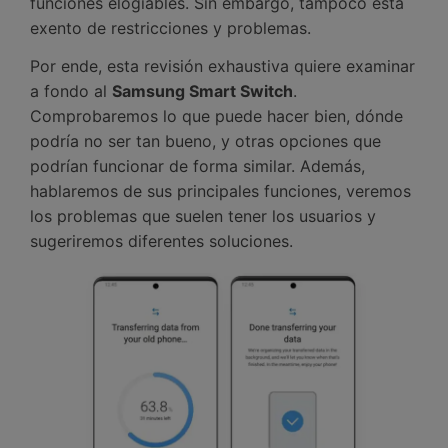
funciones elogiables.󠀲󠀡󠀤󠀥󠀠󠀤󠀡󠀠󠀢󠀳󠀰 Sin embargo, tampoco está
exento de restricciones y problemas.󠀲󠀡󠀤󠀥󠀠󠀤󠀡󠀠󠀣󠀳
Por ende, esta revisión exhaustiva quiere examinar
a fondo al
Samsung Smart Switch
.󠀲󠀡󠀤󠀥󠀠󠀤󠀡󠀠󠀤󠀳󠀰
Comprobaremos lo que puede hacer bien, dónde
podría no ser tan bueno, y otras opciones que
podrían funcionar de forma similar.󠀲󠀡󠀤󠀥󠀠󠀤󠀡󠀠󠀥󠀳󠀰 Además,
hablaremos de sus principales funciones, veremos
los problemas que suelen tener los usuarios y
sugeriremos diferentes soluciones.󠀲󠀡󠀤󠀥󠀠󠀤󠀡󠀠󠀦