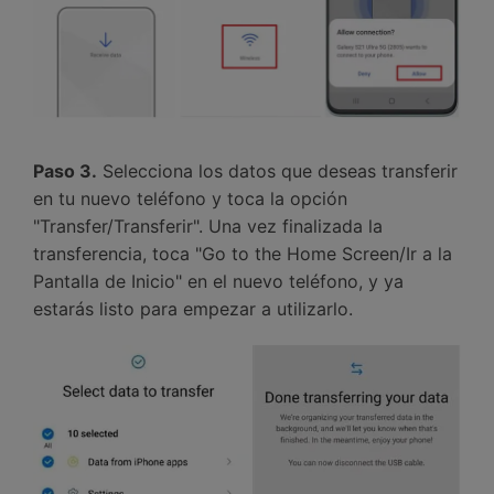
Paso 3.
Selecciona los datos que deseas transferir
en tu nuevo teléfono y toca la opción
"Transfer/Transferir".󠀲󠀡󠀤󠀥󠀠󠀤󠀡󠀦󠀧󠀳󠀰 Una vez finalizada la
transferencia, toca "Go to the Home Screen/Ir a la
Pantalla de Inicio" en el nuevo teléfono, y ya
estarás listo para empezar a utilizarlo.󠀲󠀡󠀤󠀥󠀠󠀤󠀡󠀦󠀨