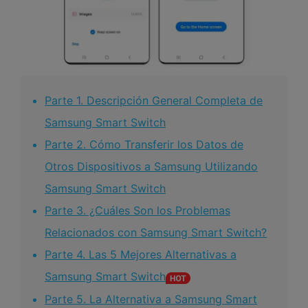
Parte 1. Descripción General Completa de
Samsung Smart Switch󠀲󠀡󠀤󠀥󠀠󠀤󠀡󠀠󠀩󠀳
Parte 2. Cómo Transferir los Datos de
Otros Dispositivos a Samsung Utilizando
Samsung Smart Switch󠀲󠀡󠀤󠀥󠀠󠀤󠀡󠀡󠀡󠀡󠀳
Parte 3. 󠀰¿Cuáles Son los Problemas
Relacionados con Samsung Smart Switch?󠀲󠀡󠀤󠀥󠀠󠀤󠀡󠀡󠀣󠀳
Parte 4. 󠀰Las 5 Mejores Alternativas a
Samsung Smart Switch󠀲󠀡󠀤󠀥󠀠󠀤󠀡󠀡󠀥󠀳
Parte 5. La Alternativa a Samsung Smart