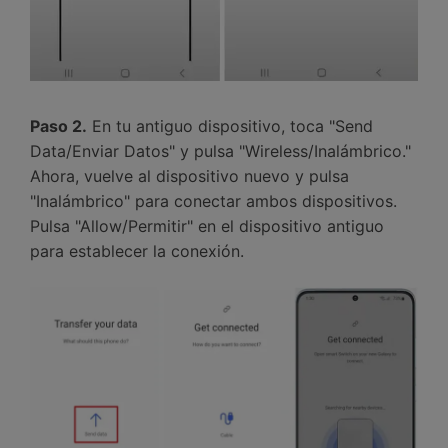
Paso 2.
En tu antiguo dispositivo, toca "Send
Data/Enviar Datos" y pulsa "Wireless/Inalámbrico."󠀲󠀡󠀤󠀥󠀠󠀤󠀡󠀦󠀢󠀳
Ahora, vuelve al dispositivo nuevo y pulsa
"Inalámbrico" para conectar ambos dispositivos.󠀲󠀡󠀤󠀥󠀠󠀤󠀡󠀦󠀣󠀳󠀰
Pulsa "Allow/Permitir" en el dispositivo antiguo
para establecer la conexión.󠀲󠀡󠀤󠀥󠀠󠀤󠀡󠀦󠀤󠀳