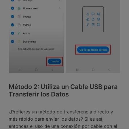
󠀰Método 2: Utiliza un Cable USB para
Transferir los Datos
¿Prefieres un método de transferencia directo y
más rápido para enviar los datos?󠀲󠀡󠀤󠀥󠀠󠀤󠀡󠀧󠀡󠀳󠀰 Si es así,
entonces el uso de una conexión por cable con el