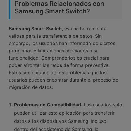
Problemas Relacionados con
Samsung Smart Switch?󠀲󠀡󠀤󠀥󠀠󠀤󠀡󠀡󠀣󠀳
󠀰Samsung Smart Switch
, es una herramienta
valiosa para la transferencia de datos.󠀲󠀡󠀤󠀥󠀠󠀤󠀡󠀨󠀥󠀳󠀰 Sin
embargo, los usuarios han informado de ciertos
problemas y limitaciones asociados a su
funcionalidad.󠀲󠀡󠀤󠀥󠀠󠀤󠀡󠀨󠀦󠀳󠀰 Comprenderlos es crucial para
poder afrontar los retos de forma preventiva.󠀲󠀡󠀤󠀥󠀠󠀤󠀡󠀨󠀧󠀳󠀰
Estos son algunos de los problemas que los
usuarios pueden encontrar durante el proceso de
migración de datos:󠀲󠀡󠀤󠀥󠀠󠀤󠀡󠀨󠀨
Problemas de Compatibilidad
: Los usuarios solo
pueden utilizar esta aplicación para transferir
datos a los dispositivos Samsung.󠀲󠀡󠀤󠀥󠀠󠀤󠀡󠀨󠀩󠀳 Incluso
dentro del ecosistema de Samsung, la