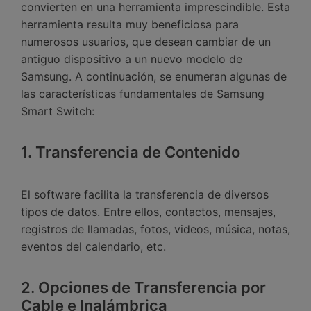
convierten en una herramienta imprescindible.󠀲󠀡󠀤󠀥󠀠󠀤󠀡󠀢󠀨󠀳󠀰 Esta
herramienta resulta muy beneficiosa para
numerosos usuarios, que desean cambiar de un
antiguo dispositivo a un nuevo modelo de
Samsung.󠀲󠀡󠀤󠀥󠀠󠀤󠀡󠀢󠀩󠀳󠀰 A continuación, se enumeran algunas de
las características fundamentales de Samsung
Smart Switch:
1. Transferencia de Contenido
El software facilita la transferencia de diversos
tipos de datos.󠀲󠀡󠀤󠀥󠀠󠀤󠀡󠀣󠀢󠀳󠀰 Entre ellos, contactos, mensajes,
registros de llamadas, fotos, videos, música, notas,
eventos del calendario, etc.󠀲󠀡󠀤󠀥󠀠󠀤󠀡󠀣󠀣
2. Opciones󠀲󠀡󠀤󠀥󠀠󠀤󠀡󠀣󠀤󠀳 󠀰de Transferencia por
Cable e Inalámbrica󠀰󠀰