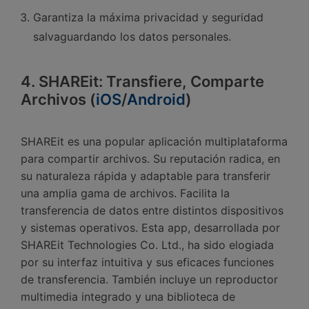
Garantiza la máxima privacidad y seguridad
salvaguardando los datos personales.
4. SHAREit: Transfiere, Comparte
Archivos (
iOS
/
Android
)
SHAREit es una popular aplicación multiplataforma
para compartir archivos. Su reputación radica, en
su naturaleza rápida y adaptable para transferir
una amplia gama de archivos.󠀲󠀡󠀤󠀥󠀠󠀤󠀢󠀤󠀣󠀳 Facilita la
transferencia de datos entre distintos dispositivos
y sistemas operativos.󠀲󠀡󠀤󠀥󠀠󠀤󠀢󠀤󠀤󠀳 Esta app, desarrollada por
SHAREit Technologies Co. Ltd., ha sido elogiada
por su interfaz intuitiva y sus eficaces funciones
de transferencia.󠀲󠀡󠀤󠀥󠀠󠀤󠀢󠀤󠀥󠀳󠀰 También incluye un reproductor
multimedia integrado y una biblioteca de