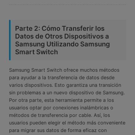
Parte 2: Cómo Transferir los
Datos de Otros Dispositivos a
Samsung Utilizando Samsung
Smart Switch󠀲󠀡󠀤󠀥󠀠󠀤󠀡󠀡󠀡󠀡󠀳
󠀰Samsung Smart Switch ofrece muchos métodos
para ayudar a la transferencia de datos desde
varios dispositivos.󠀲󠀡󠀤󠀥󠀠󠀤󠀡󠀤󠀧󠀳󠀰 Esto garantiza una transición
sin problemas a un nuevo dispositivo de Samsung.󠀲󠀡󠀤󠀥󠀠󠀤󠀡󠀤󠀨󠀳󠀰
Por otra parte, esta herramienta permite a los
usuarios optar por conexiones inalámbricas o
métodos de transferencia por cable.󠀲󠀡󠀤󠀥󠀠󠀤󠀡󠀤󠀩󠀳󠀰 Así, los
usuarios pueden elegir el método más conveniente
para migrar sus datos de forma eficaz con