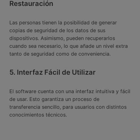
Restauración
Las personas tienen la posibilidad de generar
copias de seguridad de los datos de sus
dispositivos.󠀲󠀡󠀤󠀥󠀠󠀤󠀡󠀤󠀡󠀳󠀰 Asimismo, pueden recuperarlos
cuando sea necesario, lo que añade un nivel extra
tanto de seguridad como de conveniencia.󠀲󠀡󠀤󠀥󠀠󠀤󠀡󠀤󠀢
5. Interfaz Fácil de Utilizar
El software cuenta con una interfaz intuitiva y fácil
de usar.󠀲󠀡󠀤󠀥󠀠󠀤󠀡󠀤󠀤󠀳󠀰 Esto garantiza un proceso de
transferencia sencillo, para usuarios con distintos
conocimientos técnicos.