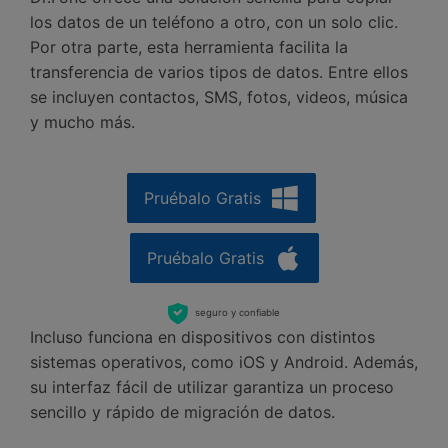
los datos de un teléfono a otro, con un solo clic.
Por otra parte, esta herramienta facilita la
transferencia de varios tipos de datos. Entre ellos
se incluyen contactos, SMS, fotos, videos, música
y mucho más.
Pruébalo Gratis
Pruébalo Gratis
seguro y confiable
󠀰Incluso funciona en dispositivos con distintos
sistemas operativos, como iOS y Android.󠀲󠀡󠀤󠀥󠀠󠀤󠀢󠀡󠀢󠀳󠀰 Además,
su interfaz fácil de utilizar garantiza un proceso
sencillo y rápido de migración de datos.󠀲󠀡󠀤󠀥󠀠󠀤󠀢󠀡󠀣