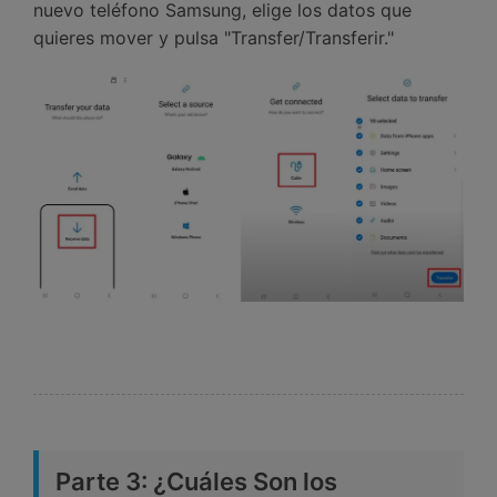
nuevo teléfono Samsung, elige los datos que
quieres mover y pulsa "Transfer/Transferir."󠀲󠀡󠀤󠀥󠀠󠀤󠀡󠀨󠀢󠀳
Parte 3: 󠀰¿Cuáles Son los