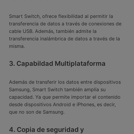
Smart Switch, ofrece flexibilidad al permitir la
transferencia de datos a través de conexiones de
cable USB.󠀲󠀡󠀤󠀥󠀠󠀤󠀡󠀣󠀥󠀳󠀰 Además, también admite la
transferencia inalámbrica de datos a través de la
misma.
3. Capabildad Multiplataforma
Además de transferir los datos entre dispositivos
Samsung, Smart Switch también amplía su
capacidad.󠀲󠀡󠀤󠀥󠀠󠀤󠀡󠀣󠀨󠀳󠀰 Ya que permite importar el contenido
desde dispositivos Android e iPhones, es decir,
que no son de Samsung.󠀲󠀡󠀤󠀥󠀠󠀤󠀡󠀣󠀩
4. Copia de seguridad y