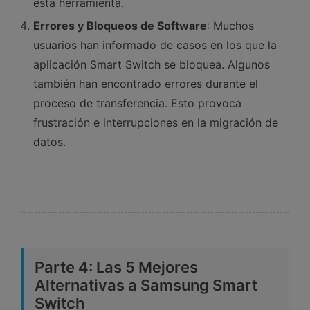
esta herramienta.󠀲󠀡󠀤󠀥󠀠󠀤󠀡󠀩󠀥󠀳
Errores y Bloqueos de Software
: Muchos
usuarios han informado de casos en los que la
aplicación Smart Switch se bloquea.󠀲󠀡󠀤󠀥󠀠󠀤󠀡󠀩󠀦󠀳󠀰 Algunos
también han encontrado errores durante el
proceso de transferencia.󠀲󠀡󠀤󠀥󠀠󠀤󠀡󠀩󠀧󠀳󠀰 Esto provoca
frustración e interrupciones en la migración de
datos.
Parte 4: 󠀰Las 5 Mejores
Alternativas a Samsung Smart
Switch󠀲󠀡󠀤󠀥󠀠󠀤󠀡󠀡󠀥󠀳