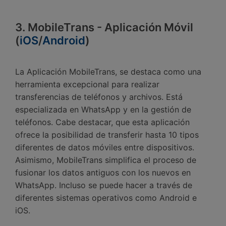
3. MobileTrans - Aplicación Móvil
(
iOS
/
Android
)
La Aplicación MobileTrans, se destaca como una
herramienta excepcional para realizar
transferencias de teléfonos y archivos.󠀲󠀡󠀤󠀥󠀠󠀤󠀢󠀣󠀢󠀳 Está
especializada en WhatsApp y en la gestión de
teléfonos.󠀲󠀡󠀤󠀥󠀠󠀤󠀢󠀣󠀣󠀳 Cabe destacar, que esta aplicación
ofrece la posibilidad de transferir hasta 10 tipos
diferentes de datos móviles entre dispositivos.󠀲󠀡󠀤󠀥󠀠󠀤󠀢󠀣󠀤󠀳󠀰
Asimismo, MobileTrans simplifica el proceso de
fusionar los datos antiguos con los nuevos en
WhatsApp.󠀲󠀡󠀤󠀥󠀠󠀤󠀢󠀣󠀥󠀳 Incluso se puede hacer a través de
diferentes sistemas operativos como Android e
iOS.󠀲󠀡󠀤󠀥󠀠󠀤󠀢󠀣󠀦󠀳