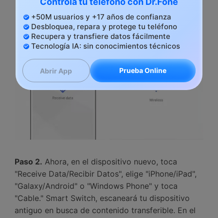
Controla tu teléfono con Dr.Fone
+50M usuarios y +17 años de confianza
Desbloquea, repara y protege tu teléfono
Recupera y transfiere datos fácilmente
Tecnología IA: sin conocimientos técnicos
Prueba Online
Abrir App
Paso 2.
Ahora, en el dispositivo nuevo, toca
"Receive Data/Recibir Datos", elige "iPhone/iPad",
"Galaxy/Android" o "Windows Phone" y toca
"Cable." Smart Switch, escaneará tu dispositivo
antiguo en busca de contenido transferible.󠀲󠀡󠀤󠀥󠀠󠀤󠀡󠀨󠀡󠀳󠀰 En el