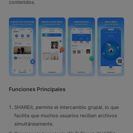
contenidos.󠀲󠀡󠀤󠀥󠀠󠀤󠀢󠀤󠀦
Funciones Principales󠀰
SHAREit, permite el intercambio grupal, lo que
facilita que muchos usuarios reciban archivos
simultáneamente.󠀲󠀡󠀤󠀥󠀠󠀤󠀢󠀤󠀩󠀳