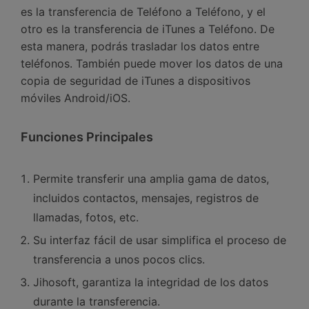
es la transferencia de Teléfono a Teléfono, y el
otro es la transferencia de iTunes a Teléfono.󠀲󠀡󠀤󠀥󠀠󠀤󠀢󠀢󠀤󠀳󠀰 De
esta manera, podrás trasladar los datos entre
teléfonos.󠀲󠀡󠀤󠀥󠀠󠀤󠀢󠀢󠀥󠀳 También puede mover los datos de una
copia de seguridad de iTunes a dispositivos
móviles Android/iOS.󠀲󠀡󠀤󠀥󠀠󠀤󠀢󠀢󠀦
F󠀰unciones Principales
Permite transferir una amplia gama de datos,
incluidos contactos, mensajes, registros de
llamadas, fotos, etc.󠀲󠀡󠀤󠀥󠀠󠀤󠀢󠀢󠀨󠀳
Su interfaz fácil de usar simplifica el proceso de
transferencia a unos pocos clics.󠀲󠀡󠀤󠀥󠀠󠀤󠀢󠀢󠀩
Jihosoft, garantiza la integridad de los datos
durante la transferencia.󠀲󠀡󠀤󠀥󠀠󠀤󠀢󠀣󠀠󠀳