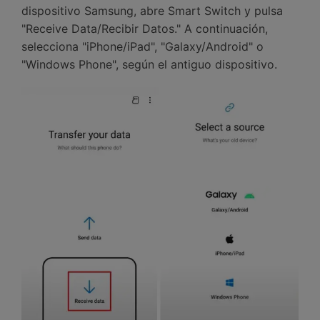
dispositivo Samsung, abre Smart Switch y pulsa
"Receive Data/Recibir Datos." A continuación,
selecciona "iPhone/iPad", "Galaxy/Android" o
"Windows Phone", según el antiguo dispositivo.󠀲󠀡󠀤󠀥󠀠󠀤󠀡󠀥󠀩󠀳