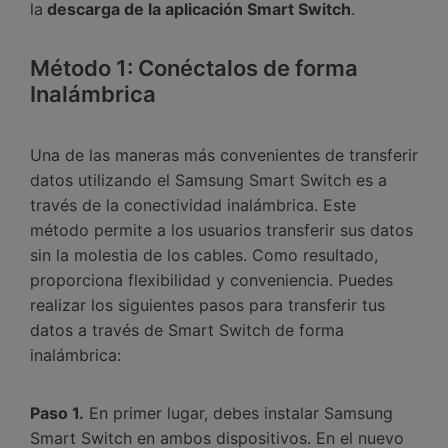
la
descarga de la aplicación Smart Switch
.󠀲󠀡󠀤󠀥󠀠󠀤󠀡󠀥󠀠󠀳
Método 1: Conéctalos de forma
Inalámbrica
Una de las maneras más convenientes de transferir
datos utilizando el Samsung Smart Switch es a
través de la conectividad inalámbrica.󠀲󠀡󠀤󠀥󠀠󠀤󠀡󠀥󠀢󠀳󠀰 Este
método permite a los usuarios transferir sus datos
sin la molestia de los cables.󠀲󠀡󠀤󠀥󠀠󠀤󠀡󠀥󠀣󠀳󠀰 Como resultado,
proporciona flexibilidad y conveniencia.󠀲󠀡󠀤󠀥󠀠󠀤󠀡󠀥󠀤󠀳󠀰 Puedes
realizar los siguientes pasos para transferir tus
datos a través de Smart Switch de forma
inalámbrica:󠀲󠀡󠀤󠀥󠀠󠀤󠀡󠀥󠀥
Paso 1.
En primer lugar, debes instalar Samsung
Smart Switch en ambos dispositivos.󠀲󠀡󠀤󠀥󠀠󠀤󠀡󠀥󠀧󠀳󠀰 En el nuevo