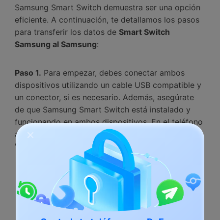
Samsung Smart Switch demuestra ser una opción
eficiente.󠀲󠀡󠀤󠀥󠀠󠀤󠀡󠀧󠀢󠀳󠀰 A continuación, te detallamos los pasos
para transferir los datos de
Smart Switch
Samsung al Samsung
:󠀲󠀡󠀤󠀥󠀠󠀤󠀡󠀧󠀣
Paso 1.
Para empezar, debes conectar ambos
dispositivos utilizando un cable USB compatible y
un conector, si es necesario.󠀲󠀡󠀤󠀥󠀠󠀤󠀡󠀧󠀥󠀳󠀰 Además, asegúrate
de que Samsung Smart Switch está instalado y
funcionando en ambos dispositivos.󠀲󠀡󠀤󠀥󠀠󠀤󠀡󠀧󠀦󠀳 En el teléfono
antiguo, toca "Send Data/Enviar Datos" y elige
"Cable" para proceder.󠀲󠀡󠀤󠀥󠀠󠀤󠀡󠀧󠀧󠀳