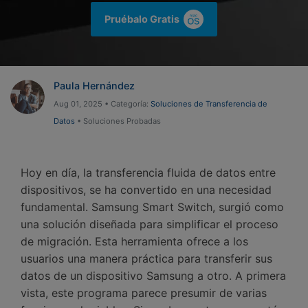
Gestor de Datos
Pruébalo Gratis
Iniciar sesión
Reparación de Móviles
Protección del Móvil
Paula Hernández
Aug 01, 2025 • Categoría:
Soluciones de Transferencia de
Encuentra Más Soluciones
Datos
• Soluciones Probadas
Hoy en día, la transferencia fluida de datos entre
dispositivos, se ha convertido en una necesidad
fundamental.󠀲󠀡󠀤󠀥󠀠󠀤󠀠󠀩󠀩󠀳󠀰 Samsung Smart Switch, surgió como
una solución diseñada para simplificar el proceso
de migración.󠀲󠀡󠀤󠀥󠀠󠀤󠀡󠀠󠀠󠀳󠀰 Esta herramienta ofrece a los
usuarios una manera práctica para transferir sus
datos de un dispositivo Samsung a otro.󠀲󠀡󠀤󠀥󠀠󠀤󠀡󠀠󠀡󠀳󠀰 A primera
vista, este programa parece presumir de varias