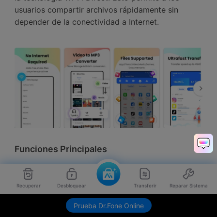
usuarios compartir archivos rápidamente sin
depender de la conectividad a Internet.󠀲󠀡󠀤󠀥󠀠󠀤󠀢󠀥󠀨
Funciones Principales
XShare permite a los usuarios compartir
Recuperar
Desbloquear
Transferir
Reparar Sistema
archivos con varios destinatarios
Envíame link de descarga
simultáneamente.󠀲󠀡󠀤󠀥󠀠󠀤󠀢󠀦󠀡󠀳
Prueba Dr.Fone Online