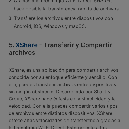
Gracias a la tecnología Wi-Fi Direct, SHAREit
hace posible la transferencia rápida de archivos.󠀲󠀡󠀤󠀥󠀠󠀤󠀢󠀥󠀠󠀳
Transfiere los archivos entre dispositivos con
Android, iOS, Windows y macOS.󠀲󠀡󠀤󠀥󠀠󠀤󠀢󠀥󠀡󠀳
5.
XShare
- Transferir y Compartir
archivos
󠀰XShare, es una aplicación para compartir archivos
conocida por su enfoque eficiente y sencillo.󠀲󠀡󠀤󠀥󠀠󠀤󠀢󠀥󠀣󠀳 Con
ella, puedes transferir archivos entre dispositivos
sin ningún obstáculo.󠀲󠀡󠀤󠀥󠀠󠀤󠀢󠀥󠀤󠀳 Desarrollada por Shalltry
Group, XShare hace énfasis en la simplicidad y la
velocidad.󠀲󠀡󠀤󠀥󠀠󠀤󠀢󠀥󠀥󠀳󠀰 Con ella puedes compartir varios tipos
de archivos entre distintos dispositivos.󠀲󠀡󠀤󠀥󠀠󠀤󠀢󠀥󠀦󠀳󠀰 XShare
ofrece altas velocidades de transferencia gracias a
la tecnología Wi-Fi Direct.󠀲󠀡󠀤󠀥󠀠󠀤󠀢󠀥󠀧󠀳 Esto permite a los