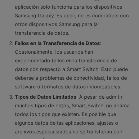
aplicación solo funciona para los dispositivos
Samsung Galaxy.󠀲󠀡󠀤󠀥󠀠󠀤󠀡󠀩󠀠󠀳󠀰 Es decir, no es compatible con
otros dispositivos Samsung para la
transferencia de datos.󠀲󠀡󠀤󠀥󠀠󠀤󠀡󠀩󠀡
Fallos en la Transferencia de Datos
:
Ocasionalmente, los usuarios han
experimentado fallos en la transferencia de
datos con respecto a Smart Switch.󠀲󠀡󠀤󠀥󠀠󠀤󠀡󠀩󠀢󠀳󠀰 Esto puede
deberse a problemas de conectividad, fallos de
software o formatos de datos incompatibles.󠀲󠀡󠀤󠀥󠀠󠀤󠀡󠀩󠀣
Tipos de Datos Limitados
: A pesar de admitir
muchos tipos de datos, Smart Switch, no abarca
todos los tipos que existen.󠀲󠀡󠀤󠀥󠀠󠀤󠀡󠀩󠀤󠀳󠀰 Es posible que
algunos datos de las aplicaciones, ajustes o
archivos especializados no se transfieran con