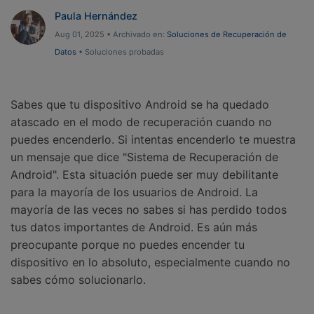
Gestor de Datos
Paula Hernández
Iniciar sesión
Reparación de Móviles
Aug 01, 2025 • Archivado en:
Soluciones de Recuperación de
Datos
• Soluciones probadas
Protección del Móvil
Sabes que tu dispositivo Android se ha quedado
Encuentra Más Soluciones
atascado en el modo de recuperación cuando no
puedes encenderlo. Si intentas encenderlo te muestra
un mensaje que dice "Sistema de Recuperación de
Android". Esta situación puede ser muy debilitante
para la mayoría de los usuarios de Android. La
mayoría de las veces no sabes si has perdido todos
tus datos importantes de Android. Es aún más
preocupante porque no puedes encender tu
dispositivo en lo absoluto, especialmente cuando no
sabes cómo solucionarlo.