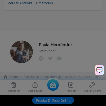
celular Android - 4 métodos
Paula Hernández
Staff Editor
>
Cómo
>
Soluciones de Recuperación de Datos
> ¿Atorado al
Recuperar Sistema Android? Repáralo Fácilmente
Recuperar
Desbloquear
Transferir
Reparar Sistema
Envíame link de descarga
Prueba Dr.Fone Online