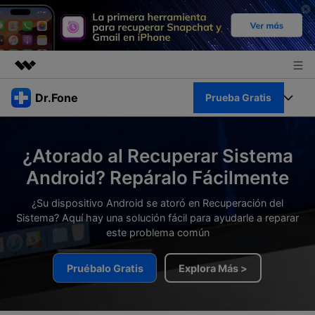
Productos destacados
Dr.Fone
Prueba Gratis
Creatividad digital con AIGC
Empresas
Kit Completo
Utilidades
¿Atorado al Recuperar Sistema
Resumen
Quiénes somos
Ver Kit Completo >
Android? Repáralo Fácilmente
Productos
Soluciones
Sala de prensa
¿Su dispositivo Android se atoró en Recuperación del
Para PC
Recursos
Sistema? Aquí hay una solución fácil para ayudarle a reparar
este problema común
Tienda
Para Celular
Descubre lo mejor de Dr.Fone
Blog
Pruébalo Gratis
Explora Más >
Herramientas Online
Guías
Transferencia de Datos
Desbloqueo FRP en Android 16
Más
Soporte